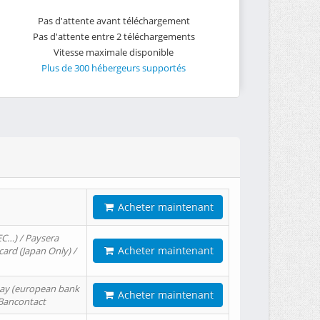
Pas d'attente avant téléchargement
Pas d'attente entre 2 téléchargements
Vitesse maximale disponible
Plus de 300 hébergeurs supportés
Acheter maintenant
EC…) / Paysera
Acheter maintenant
card (Japan Only) /
tPay (european bank
Acheter maintenant
/ Bancontact