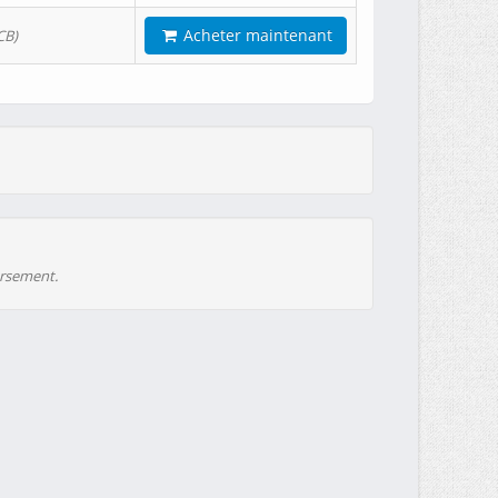
Acheter maintenant
CB)
ursement.