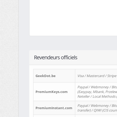
Revendeurs officiels
GeekDot.be
Visa / Mastercard / Stripe
Paypal / Webmoney / Bitc
PremiumKeys.com
(Easypay, Mbank, Przelewy2
Neteller / Local Methods
Paypal / Webmoney / Bitc
PremiumInstant.com
transfer) / QIWI (CIS coun