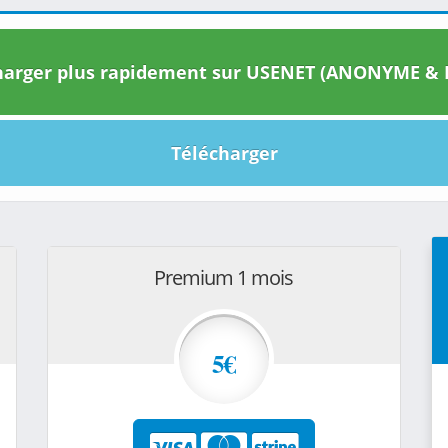
arger plus rapidement sur USENET (ANONYME & I
Télécharger
Premium 1 mois
5€