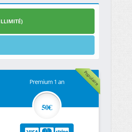
LLIMITÉ)
Populaire
Premium 1 an
50€