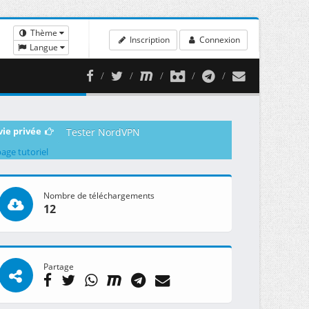
Thème
Inscription
Connexion
Langue
vie privée
Tester NordVPN
page tutoriel
Nombre de téléchargements
12
Partage