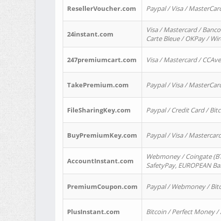
ResellerVoucher.com
Paypal / Visa / MasterCar
Visa / Mastercard / Banco
24instant.com
Carte Bleue / OKPay / Wi
247premiumcart.com
Visa / Mastercard / CCAv
TakePremium.com
Paypal / Visa / MasterCar
FileSharingKey.com
Paypal / Credit Card / Bitc
BuyPremiumKey.com
Paypal / Visa / Masterca
Webmoney / Coingate (BTC
AccountInstant.com
SafetyPay, EUROPEAN Bank
PremiumCoupon.com
Paypal / Webmoney / Bitc
PlusInstant.com
Bitcoin / Perfect Money /