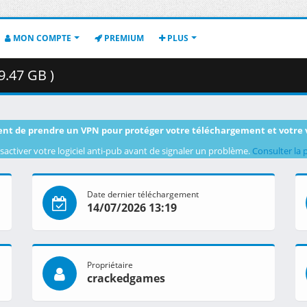
MON COMPTE
PREMIUM
PLUS
9.47 GB )
nt de prendre un VPN pour protéger votre téléchargement et votre 
sactiver votre logiciel anti-pub avant de signaler un problème.
Consulter la 
Date dernier téléchargement
14/07/2026 13:19
Propriétaire
crackedgames