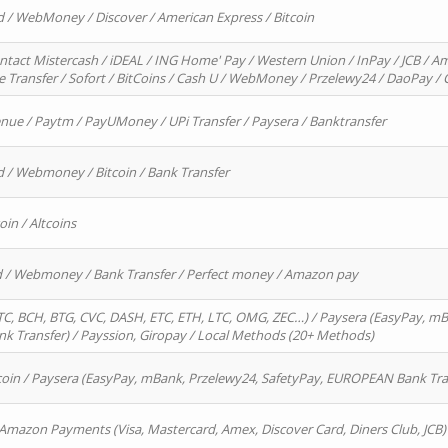
d / WebMoney / Discover / American Express / Bitcoin
ntact Mistercash / iDEAL / ING Home' Pay / Western Union / InPay / JCB / Am
re Transfer / Sofort / BitCoins / Cash U / WebMoney / Przelewy24 / DaoPay 
enue / Paytm / PayUMoney / UPi Transfer / Paysera / Banktransfer
d / Webmoney / Bitcoin / Bank Transfer
oin / Altcoins
rd / Webmoney / Bank Transfer / Perfect money / Amazon pay
, BCH, BTG, CVC, DASH, ETC, ETH, LTC, OMG, ZEC…) / Paysera (EasyPay, mB
 Transfer) / Payssion, Giropay / Local Methods (20+ Methods)
oin / Paysera (EasyPay, mBank, Przelewy24, SafetyPay, EUROPEAN Bank Transf
 Amazon Payments (Visa, Mastercard, Amex, Discover Card, Diners Club, JCB)