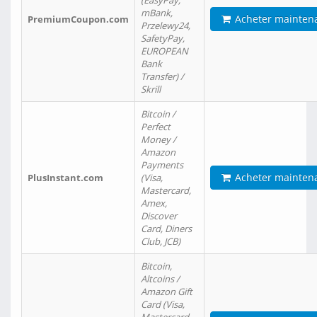
(EasyPay,
mBank,
Acheter mainten
PremiumCoupon.com
Przelewy24,
SafetyPay,
EUROPEAN
Bank
Transfer) /
Skrill
Bitcoin /
Perfect
Money /
Amazon
Payments
Acheter mainten
PlusInstant.com
(Visa,
Mastercard,
Amex,
Discover
Card, Diners
Club, JCB)
Bitcoin,
Altcoins /
Amazon Gift
Card (Visa,