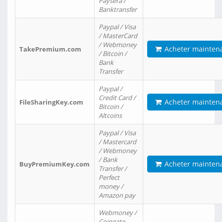
Paysera /
Banktransfer
Paypal / Visa
/ MasterCard
/ Webmoney
Acheter mainten
TakePremium.com
/ Bitcoin /
Bank
Transfer
Paypal /
Credit Card /
Acheter mainten
FileSharingKey.com
Bitcoin /
Altcoins
Paypal / Visa
/ Mastercard
/ Webmoney
/ Bank
Acheter mainten
BuyPremiumKey.com
Transfer /
Perfect
money /
Amazon pay
Webmoney /
Coingate