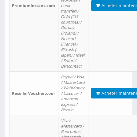
(european
Acheter mainten
PremiumInstant.com
bank
transfer) /
QIWI (CIS
countries) /
Dotpay
(Poland) /
Neosurf
(France) /
Bitcash (
Japan) / Ideal
/ Sofort/
Bancontact
Paypal / Visa
/ MasterCard
/ WebMoney
Acheter mainten
ResellerVoucher.com
/ Discover /
American
Express /
Bitcoin
Visa /
Mastercard /
Bancontact