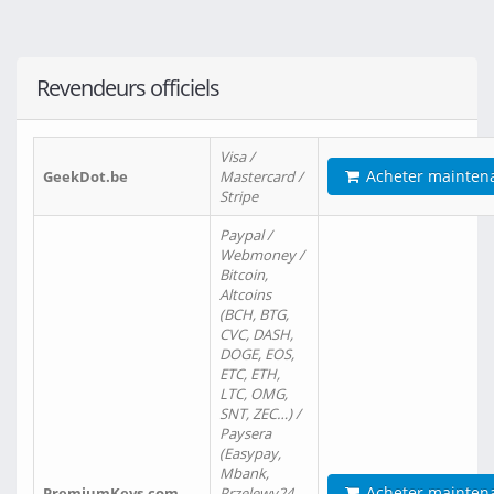
Revendeurs officiels
Visa /
Acheter mainten
GeekDot.be
Mastercard /
Stripe
Paypal /
Webmoney /
Bitcoin,
Altcoins
(BCH, BTG,
CVC, DASH,
DOGE, EOS,
ETC, ETH,
LTC, OMG,
SNT, ZEC…) /
Paysera
(Easypay,
Mbank,
Acheter mainten
PremiumKeys.com
Przelewy24,