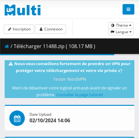
Thème
Inscription
Connexion
Langue
/ Télécharger 11488.zip ( 108.17 MB )
Nous vous conseillons fortement de prendre un VPN pour
protéger votre téléchargement et votre vie privée
Tester NordVPN
Merci de désactiver votre logiciel anti-pub avant de signaler un
problème.
Consulter la page tutoriel
Date Upload
02/10/2024 14:06