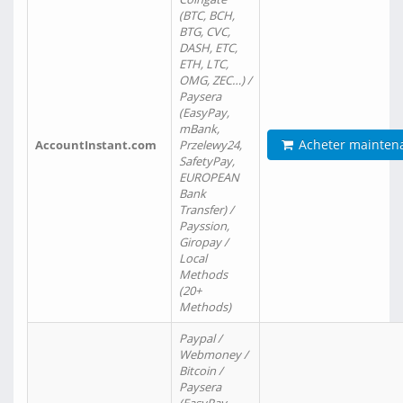
(BTC, BCH,
BTG, CVC,
DASH, ETC,
ETH, LTC,
OMG, ZEC…) /
Paysera
(EasyPay,
mBank,
Acheter mainten
AccountInstant.com
Przelewy24,
SafetyPay,
EUROPEAN
Bank
Transfer) /
Payssion,
Giropay /
Local
Methods
(20+
Methods)
Paypal /
Webmoney /
Bitcoin /
Paysera