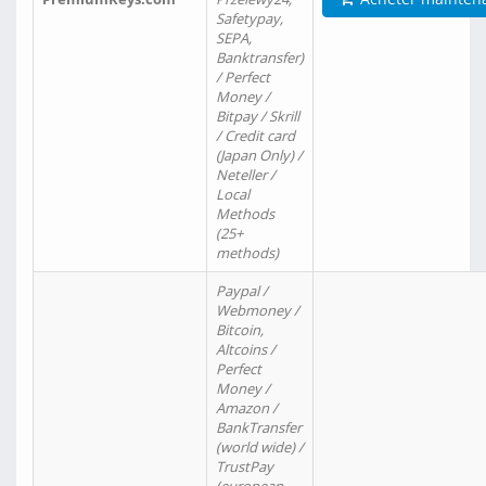
Safetypay,
SEPA,
Banktransfer)
/ Perfect
Money /
Bitpay / Skrill
/ Credit card
(Japan Only) /
Neteller /
Local
Methods
(25+
methods)
Paypal /
Webmoney /
Bitcoin,
Altcoins /
Perfect
Money /
Amazon /
BankTransfer
(world wide) /
TrustPay