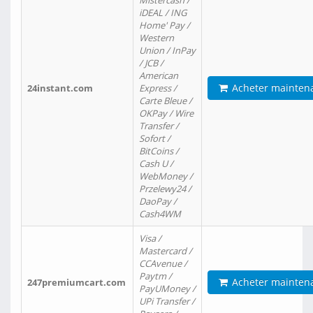
Mistercash /
iDEAL / ING
Home' Pay /
Western
Union / InPay
/ JCB /
American
Acheter mainten
24instant.com
Express /
Carte Bleue /
OKPay / Wire
Transfer /
Sofort /
BitCoins /
Cash U /
WebMoney /
Przelewy24 /
DaoPay /
Cash4WM
Visa /
Mastercard /
CCAvenue /
Paytm /
Acheter mainten
247premiumcart.com
PayUMoney /
UPi Transfer /