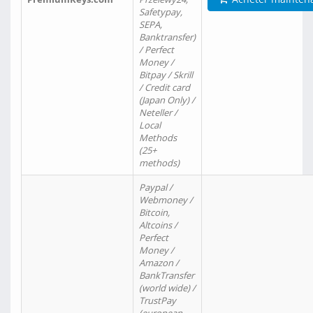
Safetypay,
SEPA,
Banktransfer)
/ Perfect
Money /
Bitpay / Skrill
/ Credit card
(Japan Only) /
Neteller /
Local
Methods
(25+
methods)
Paypal /
Webmoney /
Bitcoin,
Altcoins /
Perfect
Money /
Amazon /
BankTransfer
(world wide) /
TrustPay