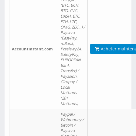
(BTC, BCH,
BTG, CVC,
DASH, ETC,
ETH, LTC,
OMG, ZEC…) /
Paysera
(EasyPay,
mBank,
Acheter mainten
AccountInstant.com
Przelewy24,
SafetyPay,
EUROPEAN
Bank
Transfer) /
Payssion,
Giropay /
Local
Methods
(20+
Methods)
Paypal /
Webmoney /
Bitcoin /
Paysera