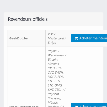
Revendeurs officiels
Visa /
Acheter mainten
GeekDot.be
Mastercard /
Stripe
Paypal /
Webmoney /
Bitcoin,
Altcoins
(BCH, BTG,
CVC, DASH,
DOGE, EOS,
ETC, ETH,
LTC, OMG,
SNT, ZEC…) /
Paysera
(Easypay,
Mbank,
Acheter mainten
PremiumKeys.com
Przelewy24,