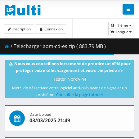
Thème
Inscription
Connexion
Langue
/ Télécharger aom-cd-es.zip ( 883.79 MB )
Nous vous conseillons fortement de prendre un VPN pour
protéger votre téléchargement et votre vie privée
Tester NordVPN
Merci de désactiver votre logiciel anti-pub avant de signaler un
problème.
Consulter la page tutoriel
Date Upload
03/03/2025 21:49