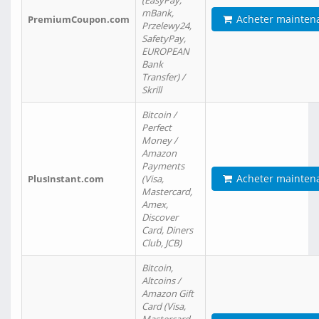
(EasyPay,
mBank,
Acheter mainten
PremiumCoupon.com
Przelewy24,
SafetyPay,
EUROPEAN
Bank
Transfer) /
Skrill
Bitcoin /
Perfect
Money /
Amazon
Payments
Acheter mainten
PlusInstant.com
(Visa,
Mastercard,
Amex,
Discover
Card, Diners
Club, JCB)
Bitcoin,
Altcoins /
Amazon Gift
Card (Visa,