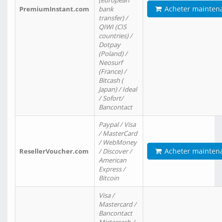
(european
Acheter mainten
PremiumInstant.com
bank
transfer) /
QIWI (CIS
countries) /
Dotpay
(Poland) /
Neosurf
(France) /
Bitcash (
Japan) / Ideal
/ Sofort/
Bancontact
Paypal / Visa
/ MasterCard
/ WebMoney
Acheter mainten
ResellerVoucher.com
/ Discover /
American
Express /
Bitcoin
Visa /
Mastercard /
Bancontact