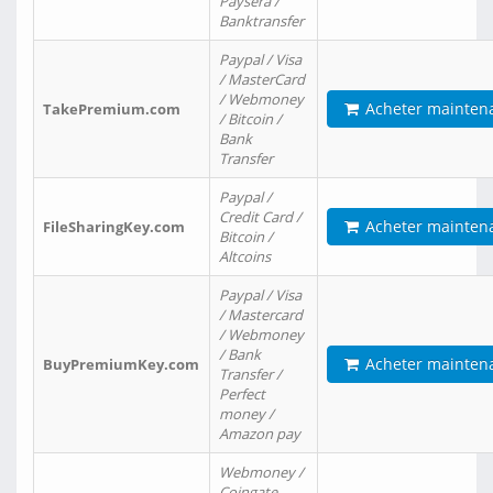
Paysera /
Banktransfer
Paypal / Visa
/ MasterCard
/ Webmoney
Acheter mainten
TakePremium.com
/ Bitcoin /
Bank
Transfer
Paypal /
Credit Card /
Acheter mainten
FileSharingKey.com
Bitcoin /
Altcoins
Paypal / Visa
/ Mastercard
/ Webmoney
/ Bank
Acheter mainten
BuyPremiumKey.com
Transfer /
Perfect
money /
Amazon pay
Webmoney /
Coingate