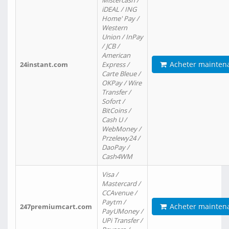
Mistercash /
iDEAL / ING
Home' Pay /
Western
Union / InPay
/ JCB /
American
Acheter mainten
24instant.com
Express /
Carte Bleue /
OKPay / Wire
Transfer /
Sofort /
BitCoins /
Cash U /
WebMoney /
Przelewy24 /
DaoPay /
Cash4WM
Visa /
Mastercard /
CCAvenue /
Paytm /
Acheter mainten
247premiumcart.com
PayUMoney /
UPi Transfer /