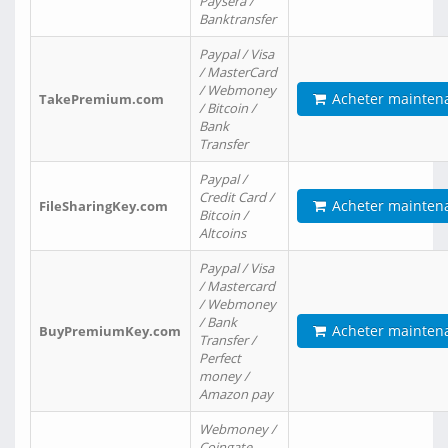
Paysera /
Banktransfer
Paypal / Visa
/ MasterCard
/ Webmoney
Acheter mainten
TakePremium.com
/ Bitcoin /
Bank
Transfer
Paypal /
Credit Card /
Acheter mainten
FileSharingKey.com
Bitcoin /
Altcoins
Paypal / Visa
/ Mastercard
/ Webmoney
/ Bank
Acheter mainten
BuyPremiumKey.com
Transfer /
Perfect
money /
Amazon pay
Webmoney /
Coingate