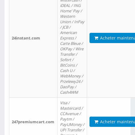
Mistercash /
iDEAL / ING
Home' Pay /
Western
Union / InPay
/ JCB /
American
Acheter mainten
24instant.com
Express /
Carte Bleue /
OKPay / Wire
Transfer /
Sofort /
BitCoins /
Cash U /
WebMoney /
Przelewy24 /
DaoPay /
Cash4WM
Visa /
Mastercard /
CCAvenue /
Paytm /
Acheter mainten
247premiumcart.com
PayUMoney /
UPi Transfer /