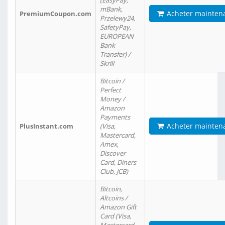
(EasyPay,
mBank,
Acheter mainten
PremiumCoupon.com
Przelewy24,
SafetyPay,
EUROPEAN
Bank
Transfer) /
Skrill
Bitcoin /
Perfect
Money /
Amazon
Payments
Acheter mainten
PlusInstant.com
(Visa,
Mastercard,
Amex,
Discover
Card, Diners
Club, JCB)
Bitcoin,
Altcoins /
Amazon Gift
Card (Visa,