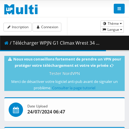
Thème
Inscription
Connexion
Langue
/ Télécharger WPJN G1 Climax Wrest 34 23July24 Jap.mp4 ( 2.86 GB )
Nous vous conseillons fortement de prendre un VPN pour
protéger votre téléchargement et votre vie privée
Tester NordVPN
Merci de désactiver votre logiciel anti-pub avant de signaler un
problème.
Consulter la page tutoriel
Date Upload
24/07/2024 06:47