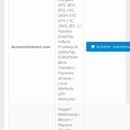
(BTC, BCH,
BTG, CVC,
DASH, ETC,
ETH, LTC,
OMG, ZEC…) /
Paysera
(EasyPay,
mBank,
Acheter mainten
AccountInstant.com
Przelewy24,
SafetyPay,
EUROPEAN
Bank
Transfer) /
Payssion,
Giropay /
Local
Methods
(20+
Methods)
Paypal /
Webmoney /
Bitcoin /
Paysera