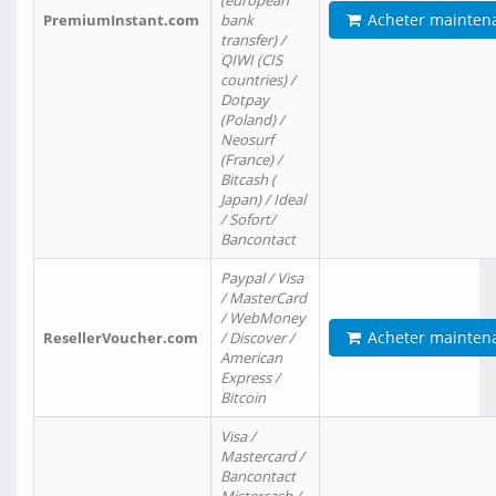
(european
Acheter mainten
PremiumInstant.com
bank
transfer) /
QIWI (CIS
countries) /
Dotpay
(Poland) /
Neosurf
(France) /
Bitcash (
Japan) / Ideal
/ Sofort/
Bancontact
Paypal / Visa
/ MasterCard
/ WebMoney
Acheter mainten
ResellerVoucher.com
/ Discover /
American
Express /
Bitcoin
Visa /
Mastercard /
Bancontact