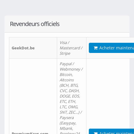
Revendeurs officiels
Visa /
Acheter mainten
GeekDot.be
Mastercard /
Stripe
Paypal /
Webmoney /
Bitcoin,
Altcoins
(BCH, BTG,
CVC, DASH,
DOGE, EOS,
ETC, ETH,
LTC, OMG,
SNT, ZEC…) /
Paysera
(Easypay,
Mbank,
Acheter mainten
PremiumKeys.com
Przelewy24,