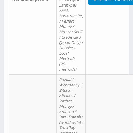
Safetypay,
SEPA,
Banktransfer)
/ Perfect
Money /
Bitpay / Skrill
/ Credit card
(Japan Only) /
Neteller /
Local
Methods
(25+
methods)
Paypal /
Webmoney /
Bitcoin,
Altcoins /
Perfect
Money /
Amazon /
BankTransfer
(world wide) /
TrustPay