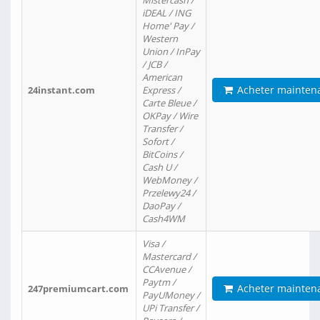
Mistercash /
iDEAL / ING
Home' Pay /
Western
Union / InPay
/ JCB /
American
Acheter mainten
24instant.com
Express /
Carte Bleue /
OKPay / Wire
Transfer /
Sofort /
BitCoins /
Cash U /
WebMoney /
Przelewy24 /
DaoPay /
Cash4WM
Visa /
Mastercard /
CCAvenue /
Paytm /
Acheter mainten
247premiumcart.com
PayUMoney /
UPi Transfer /