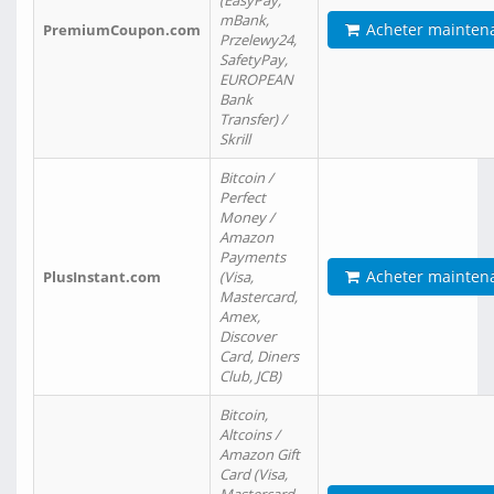
(EasyPay,
mBank,
Acheter mainten
PremiumCoupon.com
Przelewy24,
SafetyPay,
EUROPEAN
Bank
Transfer) /
Skrill
Bitcoin /
Perfect
Money /
Amazon
Payments
Acheter mainten
PlusInstant.com
(Visa,
Mastercard,
Amex,
Discover
Card, Diners
Club, JCB)
Bitcoin,
Altcoins /
Amazon Gift
Card (Visa,