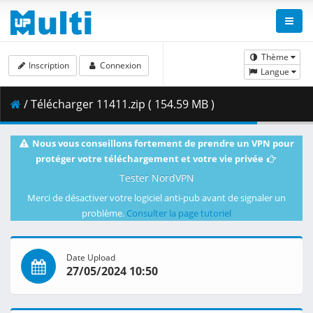
Thème
Inscription
Connexion
Langue
/ Télécharger 11411.zip ( 154.59 MB )
Nous vous conseillons fortement de prendre un VPN pour
protéger votre téléchargement et votre vie privée
Tester NordVPN
Merci de désactiver votre logiciel anti-pub avant de signaler un
problème.
Consulter la page tutoriel
Date Upload
27/05/2024 10:50