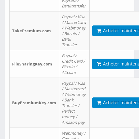
Paysera /
Banktransfer
Paypal / Visa
/ MasterCard
/ Webmoney
Acheter mainten
TakePremium.com
/ Bitcoin /
Bank
Transfer
Paypal /
Credit Card /
Acheter mainten
FileSharingKey.com
Bitcoin /
Altcoins
Paypal / Visa
/ Mastercard
/ Webmoney
/ Bank
Acheter mainten
BuyPremiumKey.com
Transfer /
Perfect
money /
Amazon pay
Webmoney /
Coingate