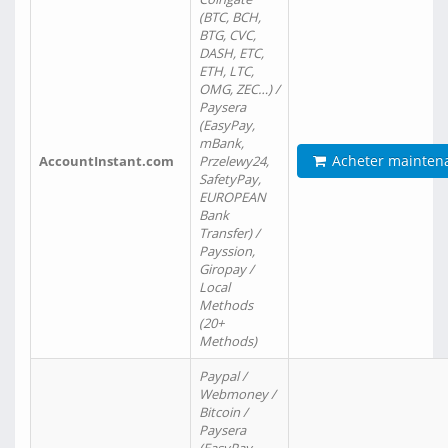
(BTC, BCH,
BTG, CVC,
DASH, ETC,
ETH, LTC,
OMG, ZEC…) /
Paysera
(EasyPay,
mBank,
Acheter mainten
AccountInstant.com
Przelewy24,
SafetyPay,
EUROPEAN
Bank
Transfer) /
Payssion,
Giropay /
Local
Methods
(20+
Methods)
Paypal /
Webmoney /
Bitcoin /
Paysera