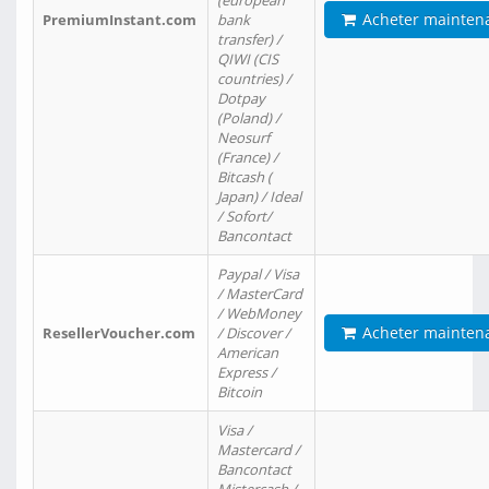
(european
Acheter mainten
PremiumInstant.com
bank
transfer) /
QIWI (CIS
countries) /
Dotpay
(Poland) /
Neosurf
(France) /
Bitcash (
Japan) / Ideal
/ Sofort/
Bancontact
Paypal / Visa
/ MasterCard
/ WebMoney
Acheter mainten
ResellerVoucher.com
/ Discover /
American
Express /
Bitcoin
Visa /
Mastercard /
Bancontact