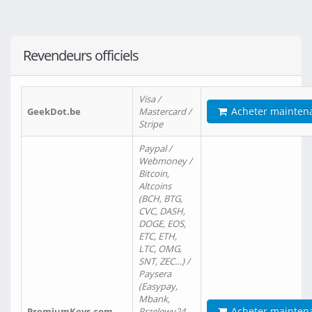
Revendeurs officiels
Visa /
Acheter mainten
GeekDot.be
Mastercard /
Stripe
Paypal /
Webmoney /
Bitcoin,
Altcoins
(BCH, BTG,
CVC, DASH,
DOGE, EOS,
ETC, ETH,
LTC, OMG,
SNT, ZEC…) /
Paysera
(Easypay,
Mbank,
Acheter mainten
PremiumKeys.com
Przelewy24,