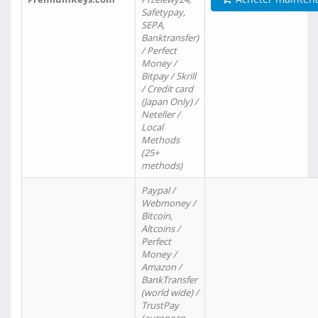
Safetypay,
SEPA,
Banktransfer)
/ Perfect
Money /
Bitpay / Skrill
/ Credit card
(Japan Only) /
Neteller /
Local
Methods
(25+
methods)
Paypal /
Webmoney /
Bitcoin,
Altcoins /
Perfect
Money /
Amazon /
BankTransfer
(world wide) /
TrustPay