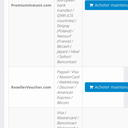
(european
Acheter mainten
PremiumInstant.com
bank
transfer) /
QIWI (CIS
countries) /
Dotpay
(Poland) /
Neosurf
(France) /
Bitcash (
Japan) / Ideal
/ Sofort/
Bancontact
Paypal / Visa
/ MasterCard
/ WebMoney
Acheter mainten
ResellerVoucher.com
/ Discover /
American
Express /
Bitcoin
Visa /
Mastercard /
Bancontact