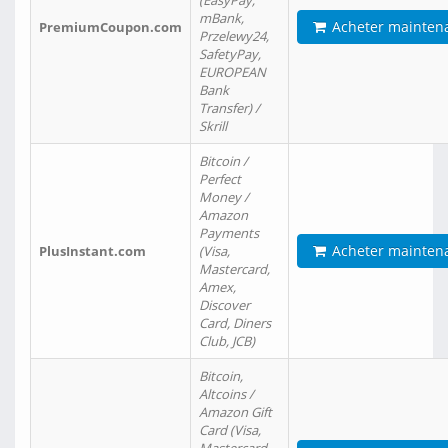
(EasyPay,
mBank,
Acheter mainten
PremiumCoupon.com
Przelewy24,
SafetyPay,
EUROPEAN
Bank
Transfer) /
Skrill
Bitcoin /
Perfect
Money /
Amazon
Payments
Acheter mainten
PlusInstant.com
(Visa,
Mastercard,
Amex,
Discover
Card, Diners
Club, JCB)
Bitcoin,
Altcoins /
Amazon Gift
Card (Visa,