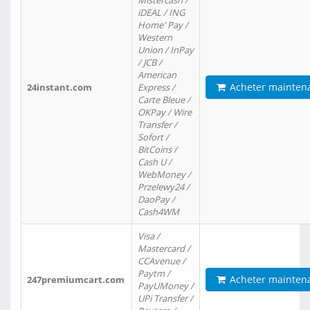
Mistercash /
iDEAL / ING
Home' Pay /
Western
Union / InPay
/ JCB /
American
Acheter mainten
24instant.com
Express /
Carte Bleue /
OKPay / Wire
Transfer /
Sofort /
BitCoins /
Cash U /
WebMoney /
Przelewy24 /
DaoPay /
Cash4WM
Visa /
Mastercard /
CCAvenue /
Paytm /
Acheter mainten
247premiumcart.com
PayUMoney /
UPi Transfer /