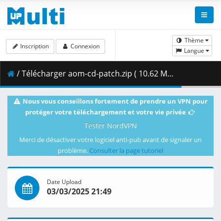
Thème
Inscription
Connexion
Langue
/ Télécharger aom-cd-patch.zip ( 10.62 MB )
Nous vous conseillons fortement de prendre un VPN pour
protéger votre téléchargement et votre vie privée
Tester NordVPN
Merci de désactiver votre logiciel anti-pub avant de signaler un
problème.
Consulter la page tutoriel
Date Upload
03/03/2025 21:49