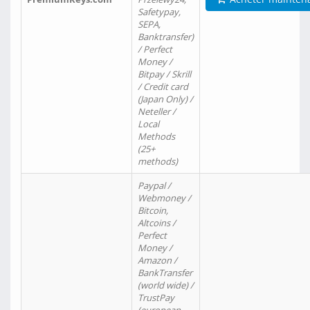
Safetypay,
SEPA,
Banktransfer)
/ Perfect
Money /
Bitpay / Skrill
/ Credit card
(Japan Only) /
Neteller /
Local
Methods
(25+
methods)
Paypal /
Webmoney /
Bitcoin,
Altcoins /
Perfect
Money /
Amazon /
BankTransfer
(world wide) /
TrustPay