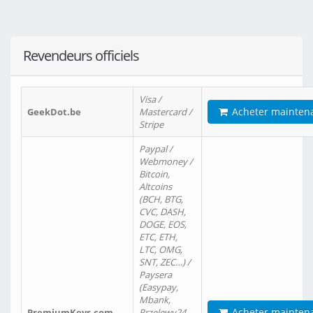
Revendeurs officiels
Visa /
Acheter mainten
GeekDot.be
Mastercard /
Stripe
Paypal /
Webmoney /
Bitcoin,
Altcoins
(BCH, BTG,
CVC, DASH,
DOGE, EOS,
ETC, ETH,
LTC, OMG,
SNT, ZEC…) /
Paysera
(Easypay,
Mbank,
Acheter mainten
PremiumKeys.com
Przelewy24,