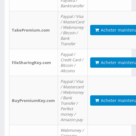
Paysera /
Banktransfer
Paypal / Visa
/ MasterCard
/ Webmoney
Acheter mainten
TakePremium.com
/ Bitcoin /
Bank
Transfer
Paypal /
Credit Card /
Acheter mainten
FileSharingKey.com
Bitcoin /
Altcoins
Paypal / Visa
/ Mastercard
/ Webmoney
/ Bank
Acheter mainten
BuyPremiumKey.com
Transfer /
Perfect
money /
Amazon pay
Webmoney /
Coingate