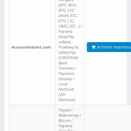
(BTC, BCH,
BTG, CVC,
DASH, ETC,
ETH, LTC,
OMG, ZEC…) /
Paysera
(EasyPay,
mBank,
Acheter mainten
AccountInstant.com
Przelewy24,
SafetyPay,
EUROPEAN
Bank
Transfer) /
Payssion,
Giropay /
Local
Methods
(20+
Methods)
Paypal /
Webmoney /
Bitcoin /
Paysera