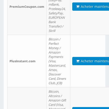
(EasyPay,
mBank,
Acheter mainten
PremiumCoupon.com
Przelewy24,
SafetyPay,
EUROPEAN
Bank
Transfer) /
Skrill
Bitcoin /
Perfect
Money /
Amazon
Payments
Acheter mainten
PlusInstant.com
(Visa,
Mastercard,
Amex,
Discover
Card, Diners
Club, JCB)
Bitcoin,
Altcoins /
Amazon Gift
Card (Visa,