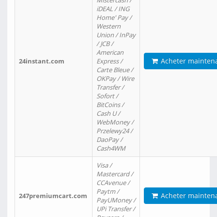
Mistercash /
iDEAL / ING
Home' Pay /
Western
Union / InPay
/ JCB /
American
Acheter mainten
24instant.com
Express /
Carte Bleue /
OKPay / Wire
Transfer /
Sofort /
BitCoins /
Cash U /
WebMoney /
Przelewy24 /
DaoPay /
Cash4WM
Visa /
Mastercard /
CCAvenue /
Paytm /
Acheter mainten
247premiumcart.com
PayUMoney /
UPi Transfer /