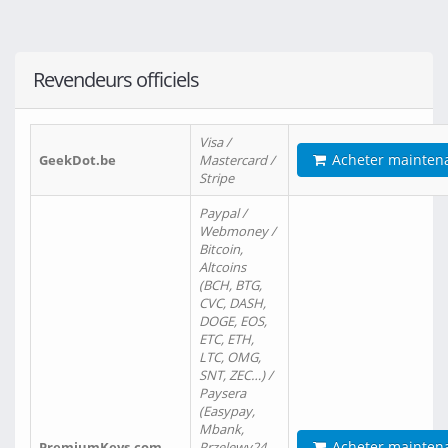
Revendeurs officiels
Visa /
Acheter mainten
GeekDot.be
Mastercard /
Stripe
Paypal /
Webmoney /
Bitcoin,
Altcoins
(BCH, BTG,
CVC, DASH,
DOGE, EOS,
ETC, ETH,
LTC, OMG,
SNT, ZEC…) /
Paysera
(Easypay,
Mbank,
Acheter mainten
PremiumKeys.com
Przelewy24,