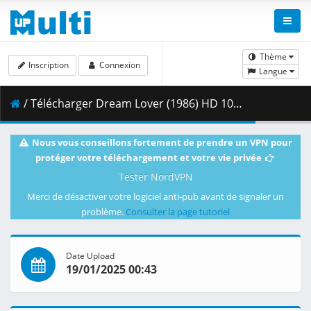
Thème
Inscription
Connexion
Langue
/ Télécharger Dream Lover (1986) HD 1080p light dual audio vf vo vo.mkv ( 1.62 GB )
Nous vous conseillons fortement de prendre un VPN pour
protéger votre téléchargement et votre vie privée
Tester NordVPN
Merci de désactiver votre logiciel anti-pub avant de signaler un
problème.
Consulter la page tutoriel
Date Upload
19/01/2025 00:43