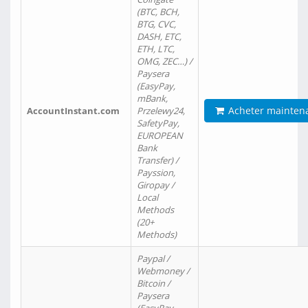
(BTC, BCH,
BTG, CVC,
DASH, ETC,
ETH, LTC,
OMG, ZEC…) /
Paysera
(EasyPay,
mBank,
Acheter mainten
AccountInstant.com
Przelewy24,
SafetyPay,
EUROPEAN
Bank
Transfer) /
Payssion,
Giropay /
Local
Methods
(20+
Methods)
Paypal /
Webmoney /
Bitcoin /
Paysera