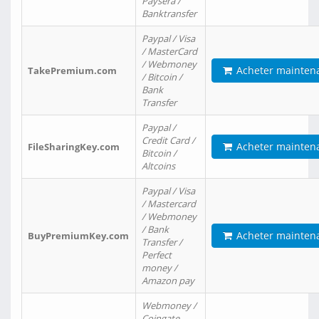
Paysera /
Banktransfer
Paypal / Visa
/ MasterCard
/ Webmoney
Acheter mainten
TakePremium.com
/ Bitcoin /
Bank
Transfer
Paypal /
Credit Card /
Acheter mainten
FileSharingKey.com
Bitcoin /
Altcoins
Paypal / Visa
/ Mastercard
/ Webmoney
/ Bank
Acheter mainten
BuyPremiumKey.com
Transfer /
Perfect
money /
Amazon pay
Webmoney /
Coingate