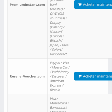
(european
Acheter mainten
PremiumInstant.com
bank
transfer) /
QIWI (CIS
countries) /
Dotpay
(Poland) /
Neosurf
(France) /
Bitcash (
Japan) / Ideal
/ Sofort/
Bancontact
Paypal / Visa
/ MasterCard
/ WebMoney
Acheter mainten
ResellerVoucher.com
/ Discover /
American
Express /
Bitcoin
Visa /
Mastercard /
Bancontact