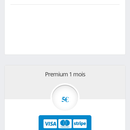
Premium 1 mois
5€