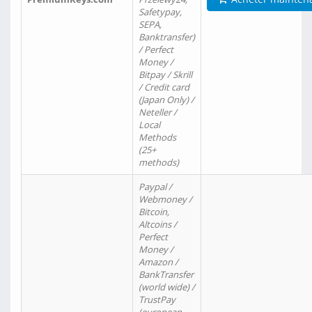
Safetypay,
SEPA,
Banktransfer)
/ Perfect
Money /
Bitpay / Skrill
/ Credit card
(Japan Only) /
Neteller /
Local
Methods
(25+
methods)
Paypal /
Webmoney /
Bitcoin,
Altcoins /
Perfect
Money /
Amazon /
BankTransfer
(world wide) /
TrustPay