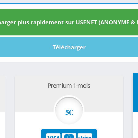
arger plus rapidement sur USENET (ANONYME & I
Télécharger
Premium 1 mois
5€