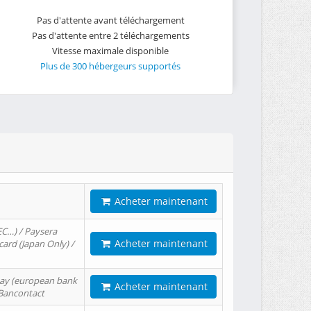
Pas d'attente avant téléchargement
Pas d'attente entre 2 téléchargements
Vitesse maximale disponible
Plus de 300 hébergeurs supportés
Acheter maintenant
EC…) / Paysera
Acheter maintenant
card (Japan Only) /
tPay (european bank
Acheter maintenant
/ Bancontact