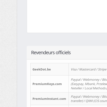
Revendeurs officiels
GeekDot.be
Visa / Mastercard / Stripe
Paypal / Webmoney / Bitc
PremiumKeys.com
(Easypay, Mbank, Przelewy2
Neteller / Local Methods
Paypal / Webmoney / Bitc
PremiumInstant.com
transfer) / QIWI (CIS coun