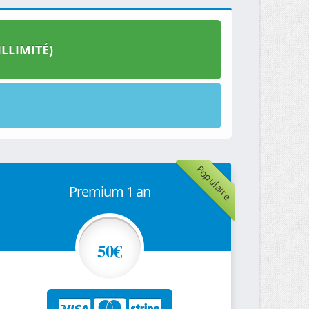
LLIMITÉ)
Populaire
Premium 1 an
50€