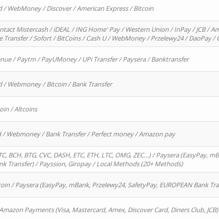
d / WebMoney / Discover / American Express / Bitcoin
ntact Mistercash / iDEAL / ING Home' Pay / Western Union / InPay / JCB / Am
re Transfer / Sofort / BitCoins / Cash U / WebMoney / Przelewy24 / DaoPay 
enue / Paytm / PayUMoney / UPi Transfer / Paysera / Banktransfer
d / Webmoney / Bitcoin / Bank Transfer
oin / Altcoins
rd / Webmoney / Bank Transfer / Perfect money / Amazon pay
, BCH, BTG, CVC, DASH, ETC, ETH, LTC, OMG, ZEC…) / Paysera (EasyPay, mB
 Transfer) / Payssion, Giropay / Local Methods (20+ Methods)
oin / Paysera (EasyPay, mBank, Przelewy24, SafetyPay, EUROPEAN Bank Transf
 Amazon Payments (Visa, Mastercard, Amex, Discover Card, Diners Club, JCB)