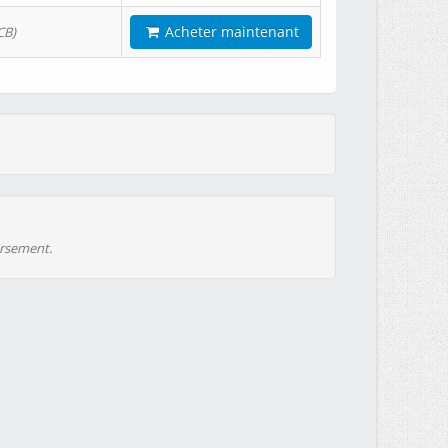
Acheter maintenant
CB)
ursement.