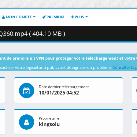
MON COMPTE
PREMIUM
PLUS
LQ360.mp4 ( 404.10 MB )
nt de prendre un VPN pour protéger votre téléchargement et votre 
sactiver votre logiciel anti-pub avant de signaler un problème.
Consulter la 
Date dernier téléchargement
10/01/2025 04:52
Propriétaire
kingsolu