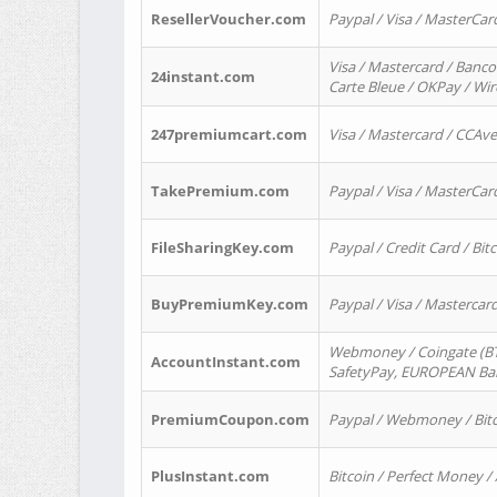
ResellerVoucher.com
Paypal / Visa / MasterCar
Visa / Mastercard / Banco
24instant.com
Carte Bleue / OKPay / Wi
247premiumcart.com
Visa / Mastercard / CCAv
TakePremium.com
Paypal / Visa / MasterCar
FileSharingKey.com
Paypal / Credit Card / Bitc
BuyPremiumKey.com
Paypal / Visa / Masterca
Webmoney / Coingate (BTC
AccountInstant.com
SafetyPay, EUROPEAN Bank
PremiumCoupon.com
Paypal / Webmoney / Bitc
PlusInstant.com
Bitcoin / Perfect Money /