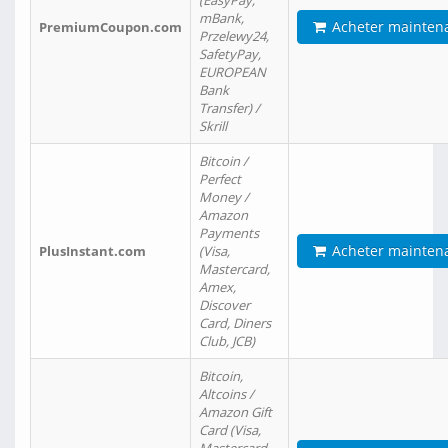
(EasyPay,
mBank,
Acheter mainten
PremiumCoupon.com
Przelewy24,
SafetyPay,
EUROPEAN
Bank
Transfer) /
Skrill
Bitcoin /
Perfect
Money /
Amazon
Payments
Acheter mainten
PlusInstant.com
(Visa,
Mastercard,
Amex,
Discover
Card, Diners
Club, JCB)
Bitcoin,
Altcoins /
Amazon Gift
Card (Visa,