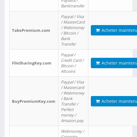
Paysera /
Banktransfer
Paypal / Visa
/ MasterCard
/ Webmoney
Acheter mainten
TakePremium.com
/ Bitcoin /
Bank
Transfer
Paypal /
Credit Card /
Acheter mainten
FileSharingKey.com
Bitcoin /
Altcoins
Paypal / Visa
/ Mastercard
/ Webmoney
/ Bank
Acheter mainten
BuyPremiumKey.com
Transfer /
Perfect
money /
Amazon pay
Webmoney /
Coingate