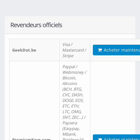
Revendeurs officiels
Visa /
Acheter mainten
GeekDot.be
Mastercard /
Stripe
Paypal /
Webmoney /
Bitcoin,
Altcoins
(BCH, BTG,
CVC, DASH,
DOGE, EOS,
ETC, ETH,
LTC, OMG,
SNT, ZEC…) /
Paysera
(Easypay,
Mbank,
Acheter mainten
PremiumKeys.com
Przelewy24,