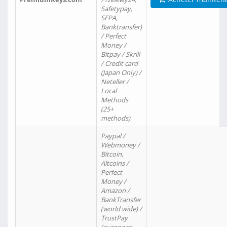
Safetypay,
SEPA,
Banktransfer)
/ Perfect
Money /
Bitpay / Skrill
/ Credit card
(Japan Only) /
Neteller /
Local
Methods
(25+
methods)
Paypal /
Webmoney /
Bitcoin,
Altcoins /
Perfect
Money /
Amazon /
BankTransfer
(world wide) /
TrustPay