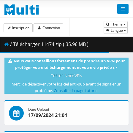
Thème
Inscription
Connexion
Langue
/ Télécharger 11474.zip ( 35.96 MB )
Nous vous conseillons fortement de prendre un VPN pour
protéger votre téléchargement et votre vie privée
Tester NordVPN
Merci de désactiver votre logiciel anti-pub avant de signaler un
problème.
Consulter la page tutoriel
Date Upload
17/09/2024 21:04