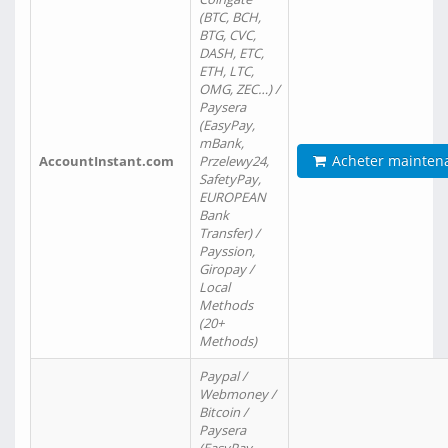
(BTC, BCH,
BTG, CVC,
DASH, ETC,
ETH, LTC,
OMG, ZEC…) /
Paysera
(EasyPay,
mBank,
Acheter mainten
AccountInstant.com
Przelewy24,
SafetyPay,
EUROPEAN
Bank
Transfer) /
Payssion,
Giropay /
Local
Methods
(20+
Methods)
Paypal /
Webmoney /
Bitcoin /
Paysera