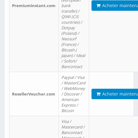
(european
Acheter mainten
PremiumInstant.com
bank
transfer) /
QIWI (CIS
countries) /
Dotpay
(Poland) /
Neosurf
(France) /
Bitcash (
Japan) / Ideal
/ Sofort/
Bancontact
Paypal / Visa
/ MasterCard
/ WebMoney
Acheter mainten
ResellerVoucher.com
/ Discover /
American
Express /
Bitcoin
Visa /
Mastercard /
Bancontact