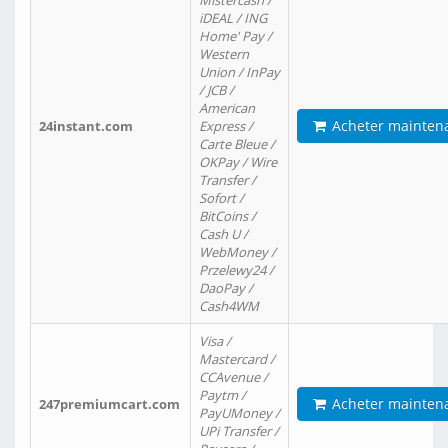
Mistercash /
iDEAL / ING
Home' Pay /
Western
Union / InPay
/ JCB /
American
Acheter mainten
24instant.com
Express /
Carte Bleue /
OKPay / Wire
Transfer /
Sofort /
BitCoins /
Cash U /
WebMoney /
Przelewy24 /
DaoPay /
Cash4WM
Visa /
Mastercard /
CCAvenue /
Paytm /
Acheter mainten
247premiumcart.com
PayUMoney /
UPi Transfer /