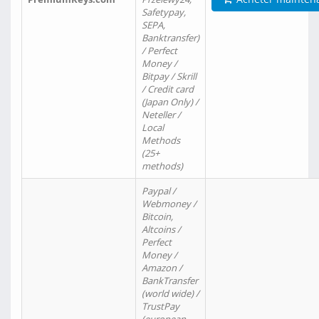
Safetypay,
SEPA,
Banktransfer)
/ Perfect
Money /
Bitpay / Skrill
/ Credit card
(Japan Only) /
Neteller /
Local
Methods
(25+
methods)
Paypal /
Webmoney /
Bitcoin,
Altcoins /
Perfect
Money /
Amazon /
BankTransfer
(world wide) /
TrustPay