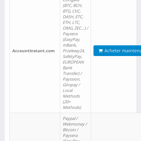
(BTC, BCH,
BTG, CVC,
DASH, ETC,
ETH, LTC,
OMG, ZEC…) /
Paysera
(EasyPay,
mBank,
Acheter mainten
AccountInstant.com
Przelewy24,
SafetyPay,
EUROPEAN
Bank
Transfer) /
Payssion,
Giropay /
Local
Methods
(20+
Methods)
Paypal /
Webmoney /
Bitcoin /
Paysera