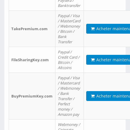
Paysera /
Banktransfer
Paypal / Visa
/ MasterCard
/ Webmoney
Acheter mainten
TakePremium.com
/ Bitcoin /
Bank
Transfer
Paypal /
Credit Card /
Acheter mainten
FileSharingKey.com
Bitcoin /
Altcoins
Paypal / Visa
/ Mastercard
/ Webmoney
/ Bank
Acheter mainten
BuyPremiumKey.com
Transfer /
Perfect
money /
Amazon pay
Webmoney /
Coingate