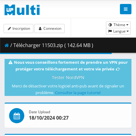
Thème
Inscription
Connexion
Langue
/ Télécharger 11503.zip ( 142.64 MB )
Nous vous conseillons fortement de prendre un VPN pour
protéger votre téléchargement et votre vie privée
Tester NordVPN
Merci de désactiver votre logiciel anti-pub avant de signaler un
problème.
Consulter la page tutoriel
Date Upload
18/10/2024 00:27