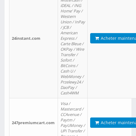
Mistercash /
iDEAL / ING
Home' Pay /
Western
Union / InPay
/ JCB /
American
Acheter mainten
24instant.com
Express /
Carte Bleue /
OKPay / Wire
Transfer /
Sofort /
BitCoins /
Cash U /
WebMoney /
Przelewy24 /
DaoPay /
Cash4WM
Visa /
Mastercard /
CCAvenue /
Paytm /
Acheter mainten
247premiumcart.com
PayUMoney /
UPi Transfer /