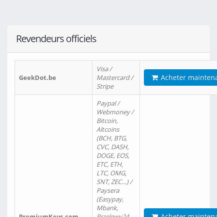
Revendeurs officiels
Visa /
Acheter mainten
GeekDot.be
Mastercard /
Stripe
Paypal /
Webmoney /
Bitcoin,
Altcoins
(BCH, BTG,
CVC, DASH,
DOGE, EOS,
ETC, ETH,
LTC, OMG,
SNT, ZEC…) /
Paysera
(Easypay,
Mbank,
Acheter mainten
PremiumKeys.com
Przelewy24,