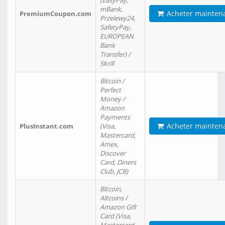
(EasyPay,
mBank,
Acheter mainten
PremiumCoupon.com
Przelewy24,
SafetyPay,
EUROPEAN
Bank
Transfer) /
Skrill
Bitcoin /
Perfect
Money /
Amazon
Payments
Acheter mainten
PlusInstant.com
(Visa,
Mastercard,
Amex,
Discover
Card, Diners
Club, JCB)
Bitcoin,
Altcoins /
Amazon Gift
Card (Visa,