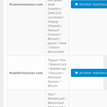
(european
Acheter mainten
PremiumInstant.com
bank
transfer) /
QIWI (CIS
countries) /
Dotpay
(Poland) /
Neosurf
(France) /
Bitcash (
Japan) / Ideal
/ Sofort/
Bancontact
Paypal / Visa
/ MasterCard
/ WebMoney
Acheter mainten
ResellerVoucher.com
/ Discover /
American
Express /
Bitcoin
Visa /
Mastercard /
Bancontact