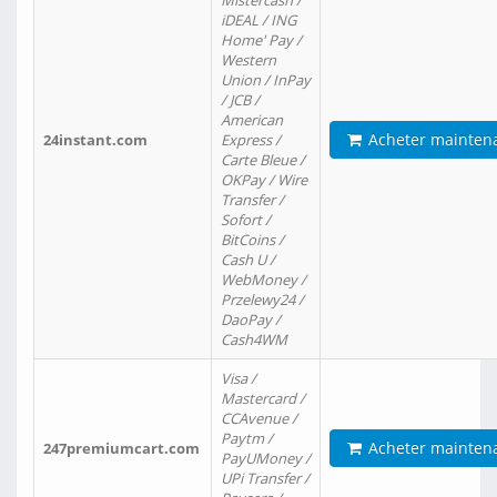
Mistercash /
iDEAL / ING
Home' Pay /
Western
Union / InPay
/ JCB /
American
Acheter mainten
24instant.com
Express /
Carte Bleue /
OKPay / Wire
Transfer /
Sofort /
BitCoins /
Cash U /
WebMoney /
Przelewy24 /
DaoPay /
Cash4WM
Visa /
Mastercard /
CCAvenue /
Paytm /
Acheter mainten
247premiumcart.com
PayUMoney /
UPi Transfer /