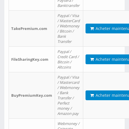
Paysera /
Banktransfer
Paypal / Visa
/ MasterCard
/ Webmoney
Acheter mainten
TakePremium.com
/ Bitcoin /
Bank
Transfer
Paypal /
Credit Card /
Acheter mainten
FileSharingKey.com
Bitcoin /
Altcoins
Paypal / Visa
/ Mastercard
/ Webmoney
/ Bank
Acheter mainten
BuyPremiumKey.com
Transfer /
Perfect
money /
Amazon pay
Webmoney /
Coingate