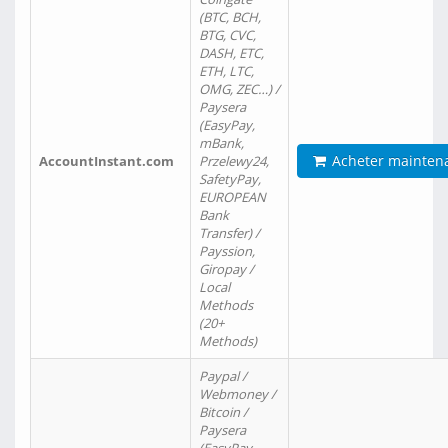
(BTC, BCH,
BTG, CVC,
DASH, ETC,
ETH, LTC,
OMG, ZEC…) /
Paysera
(EasyPay,
mBank,
Acheter mainten
AccountInstant.com
Przelewy24,
SafetyPay,
EUROPEAN
Bank
Transfer) /
Payssion,
Giropay /
Local
Methods
(20+
Methods)
Paypal /
Webmoney /
Bitcoin /
Paysera