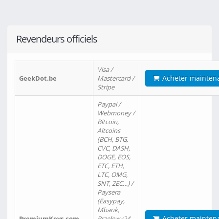
Revendeurs officiels
Visa /
Acheter mainten
GeekDot.be
Mastercard /
Stripe
Paypal /
Webmoney /
Bitcoin,
Altcoins
(BCH, BTG,
CVC, DASH,
DOGE, EOS,
ETC, ETH,
LTC, OMG,
SNT, ZEC…) /
Paysera
(Easypay,
Mbank,
Acheter mainten
PremiumKeys.com
Przelewy24,