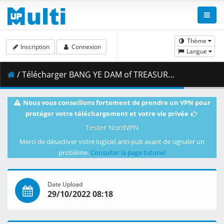
Thème
Inscription
Connexion
Langue
/ Télécharger BANG YE DAM of TREASURE - 왜요 WAYO.mp4 ( 110.22 MB )
Nous vous conseillons fortement de prendre un VPN pour
protéger votre téléchargement et votre vie privée
Tester NordVPN
Merci de désactiver votre logiciel anti-pub avant de signaler un
problème.
Consulter la page tutoriel
Date Upload
29/10/2022 08:18