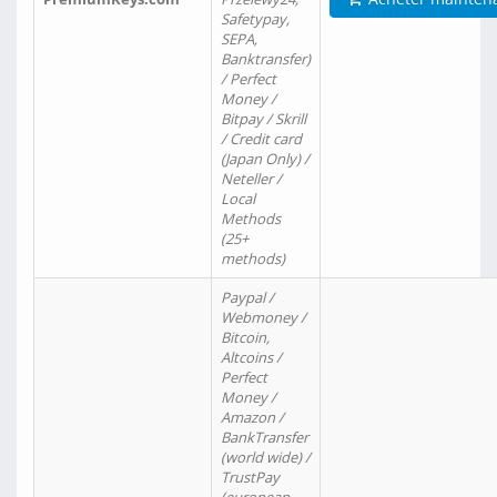
Safetypay,
SEPA,
Banktransfer)
/ Perfect
Money /
Bitpay / Skrill
/ Credit card
(Japan Only) /
Neteller /
Local
Methods
(25+
methods)
Paypal /
Webmoney /
Bitcoin,
Altcoins /
Perfect
Money /
Amazon /
BankTransfer
(world wide) /
TrustPay