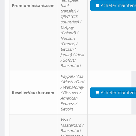
(european
Acheter mainten
PremiumInstant.com
bank
transfer) /
QIWI (CIS
countries) /
Dotpay
(Poland) /
Neosurf
(France) /
Bitcash (
Japan) / Ideal
/ Sofort/
Bancontact
Paypal / Visa
/ MasterCard
/ WebMoney
Acheter mainten
ResellerVoucher.com
/ Discover /
American
Express /
Bitcoin
Visa /
Mastercard /
Bancontact