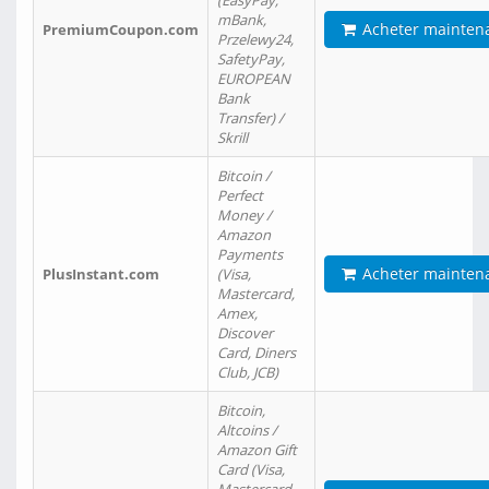
(EasyPay,
mBank,
Acheter mainten
PremiumCoupon.com
Przelewy24,
SafetyPay,
EUROPEAN
Bank
Transfer) /
Skrill
Bitcoin /
Perfect
Money /
Amazon
Payments
Acheter mainten
PlusInstant.com
(Visa,
Mastercard,
Amex,
Discover
Card, Diners
Club, JCB)
Bitcoin,
Altcoins /
Amazon Gift
Card (Visa,