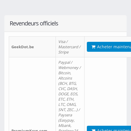
Revendeurs officiels
Visa /
Acheter mainten
GeekDot.be
Mastercard /
Stripe
Paypal /
Webmoney /
Bitcoin,
Altcoins
(BCH, BTG,
CVC, DASH,
DOGE, EOS,
ETC, ETH,
LTC, OMG,
SNT, ZEC…) /
Paysera
(Easypay,
Mbank,
Acheter mainten
PremiumKeys.com
Przelewy24,