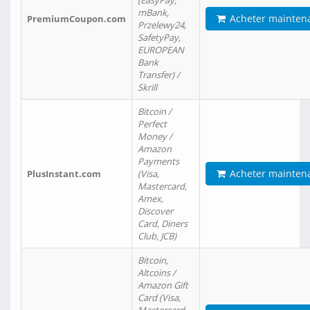
(EasyPay,
mBank,
Acheter mainten
PremiumCoupon.com
Przelewy24,
SafetyPay,
EUROPEAN
Bank
Transfer) /
Skrill
Bitcoin /
Perfect
Money /
Amazon
Payments
Acheter mainten
PlusInstant.com
(Visa,
Mastercard,
Amex,
Discover
Card, Diners
Club, JCB)
Bitcoin,
Altcoins /
Amazon Gift
Card (Visa,