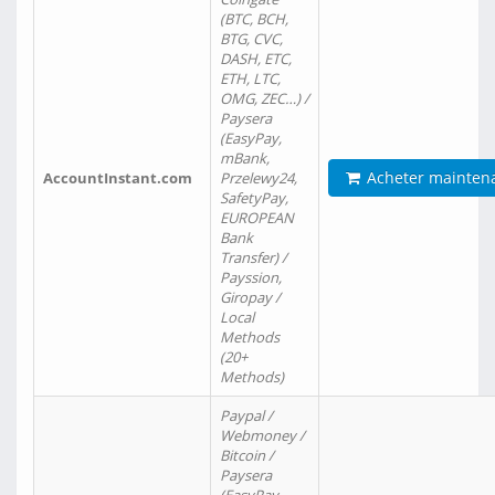
(BTC, BCH,
BTG, CVC,
DASH, ETC,
ETH, LTC,
OMG, ZEC…) /
Paysera
(EasyPay,
mBank,
Acheter mainten
AccountInstant.com
Przelewy24,
SafetyPay,
EUROPEAN
Bank
Transfer) /
Payssion,
Giropay /
Local
Methods
(20+
Methods)
Paypal /
Webmoney /
Bitcoin /
Paysera