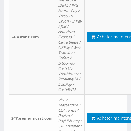
Mistercash /
iDEAL / ING
Home' Pay /
Western
Union / InPay
/ JCB /
American
Acheter mainten
24instant.com
Express /
Carte Bleue /
OKPay / Wire
Transfer /
Sofort /
BitCoins /
Cash U /
WebMoney /
Przelewy24 /
DaoPay /
Cash4WM
Visa /
Mastercard /
CCAvenue /
Paytm /
Acheter mainten
247premiumcart.com
PayUMoney /
UPi Transfer /