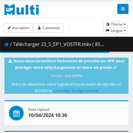
Thème
Inscription
Connexion
Langue
/ Télécharger 23_5_EP1_VOSTFR.mkv ( 853.84 MB )
Nous vous conseillons fortement de prendre un VPN pour
protéger votre téléchargement et votre vie privée
Tester NordVPN
Merci de désactiver votre logiciel anti-pub avant de signaler un
problème.
Consulter la page tutoriel
Date Upload
10/04/2024 10:30