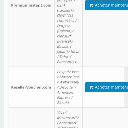
(european
Acheter mainten
PremiumInstant.com
bank
transfer) /
QIWI (CIS
countries) /
Dotpay
(Poland) /
Neosurf
(France) /
Bitcash (
Japan) / Ideal
/ Sofort/
Bancontact
Paypal / Visa
/ MasterCard
/ WebMoney
Acheter mainten
ResellerVoucher.com
/ Discover /
American
Express /
Bitcoin
Visa /
Mastercard /
Bancontact