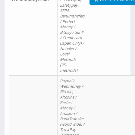
Safetypay,
SEPA,
Banktransfer)
/ Perfect
Money /
Bitpay / Skrill
/ Credit card
(Japan Only) /
Neteller /
Local
Methods
(25+
methods)
Paypal /
Webmoney /
Bitcoin,
Altcoins /
Perfect
Money /
Amazon /
BankTransfer
(world wide) /
TrustPay