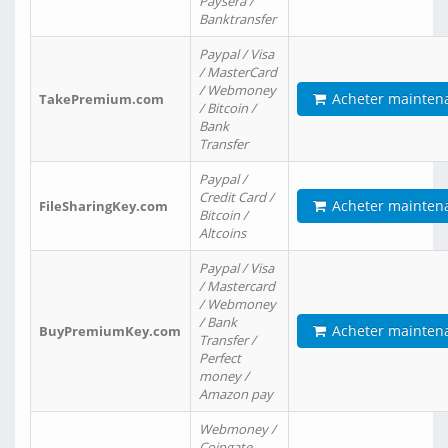
Paysera /
Banktransfer
Paypal / Visa
/ MasterCard
/ Webmoney
Acheter mainten
TakePremium.com
/ Bitcoin /
Bank
Transfer
Paypal /
Credit Card /
Acheter mainten
FileSharingKey.com
Bitcoin /
Altcoins
Paypal / Visa
/ Mastercard
/ Webmoney
/ Bank
Acheter mainten
BuyPremiumKey.com
Transfer /
Perfect
money /
Amazon pay
Webmoney /
Coingate