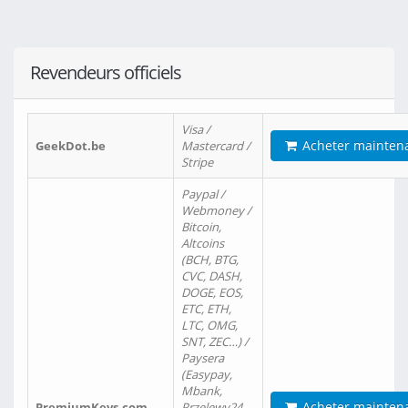
Revendeurs officiels
Visa /
Acheter mainten
GeekDot.be
Mastercard /
Stripe
Paypal /
Webmoney /
Bitcoin,
Altcoins
(BCH, BTG,
CVC, DASH,
DOGE, EOS,
ETC, ETH,
LTC, OMG,
SNT, ZEC…) /
Paysera
(Easypay,
Mbank,
Acheter mainten
PremiumKeys.com
Przelewy24,