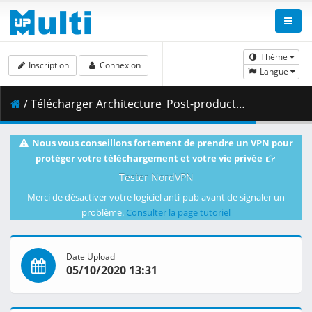
Thème
Inscription
Connexion
Langue
/ Télécharger Architecture_Post-production_in_Photoshop.part3.rar ( 276.24 MB )
Nous vous conseillons fortement de prendre un VPN pour
protéger votre téléchargement et votre vie privée
Tester NordVPN
Merci de désactiver votre logiciel anti-pub avant de signaler un
problème.
Consulter la page tutoriel
Date Upload
05/10/2020 13:31