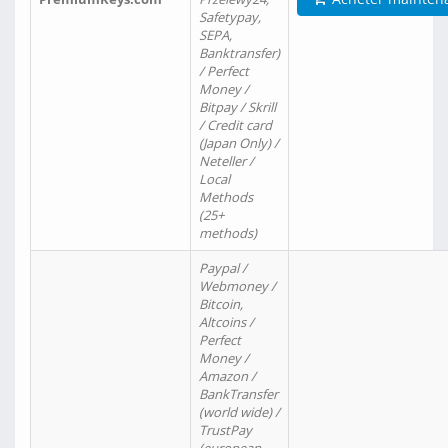
Safetypay,
SEPA,
Banktransfer)
/ Perfect
Money /
Bitpay / Skrill
/ Credit card
(Japan Only) /
Neteller /
Local
Methods
(25+
methods)
Paypal /
Webmoney /
Bitcoin,
Altcoins /
Perfect
Money /
Amazon /
BankTransfer
(world wide) /
TrustPay