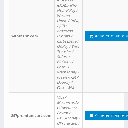
Mistercash /
iDEAL / ING
Home' Pay /
Western
Union / InPay
/ JCB /
American
Acheter mainten
24instant.com
Express /
Carte Bleue /
OKPay / Wire
Transfer /
Sofort /
BitCoins /
Cash U /
WebMoney /
Przelewy24 /
DaoPay /
Cash4WM
Visa /
Mastercard /
CCAvenue /
Paytm /
Acheter mainten
247premiumcart.com
PayUMoney /
UPi Transfer /