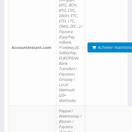
(BTC, BCH,
BTG, CVC,
DASH, ETC,
ETH, LTC,
OMG, ZEC…) /
Paysera
(EasyPay,
mBank,
Acheter mainten
AccountInstant.com
Przelewy24,
SafetyPay,
EUROPEAN
Bank
Transfer) /
Payssion,
Giropay /
Local
Methods
(20+
Methods)
Paypal /
Webmoney /
Bitcoin /
Paysera