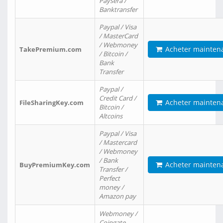
Paysera /
Banktransfer
Paypal / Visa
/ MasterCard
/ Webmoney
Acheter mainten
TakePremium.com
/ Bitcoin /
Bank
Transfer
Paypal /
Credit Card /
Acheter mainten
FileSharingKey.com
Bitcoin /
Altcoins
Paypal / Visa
/ Mastercard
/ Webmoney
/ Bank
Acheter mainten
BuyPremiumKey.com
Transfer /
Perfect
money /
Amazon pay
Webmoney /
Coingate