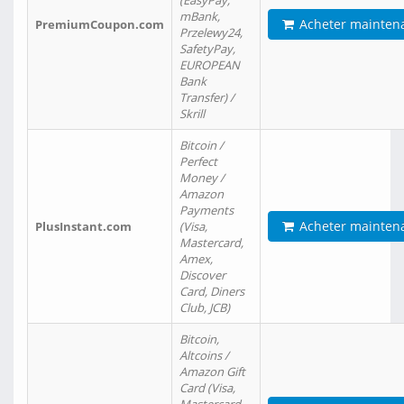
(EasyPay,
mBank,
Acheter mainten
PremiumCoupon.com
Przelewy24,
SafetyPay,
EUROPEAN
Bank
Transfer) /
Skrill
Bitcoin /
Perfect
Money /
Amazon
Payments
Acheter mainten
PlusInstant.com
(Visa,
Mastercard,
Amex,
Discover
Card, Diners
Club, JCB)
Bitcoin,
Altcoins /
Amazon Gift
Card (Visa,