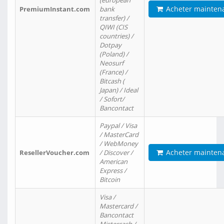
(european
Acheter mainten
PremiumInstant.com
bank
transfer) /
QIWI (CIS
countries) /
Dotpay
(Poland) /
Neosurf
(France) /
Bitcash (
Japan) / Ideal
/ Sofort/
Bancontact
Paypal / Visa
/ MasterCard
/ WebMoney
Acheter mainten
ResellerVoucher.com
/ Discover /
American
Express /
Bitcoin
Visa /
Mastercard /
Bancontact