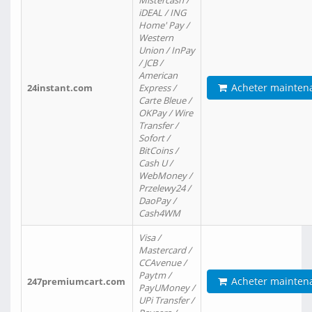
Mistercash /
iDEAL / ING
Home' Pay /
Western
Union / InPay
/ JCB /
American
Acheter mainten
24instant.com
Express /
Carte Bleue /
OKPay / Wire
Transfer /
Sofort /
BitCoins /
Cash U /
WebMoney /
Przelewy24 /
DaoPay /
Cash4WM
Visa /
Mastercard /
CCAvenue /
Paytm /
Acheter mainten
247premiumcart.com
PayUMoney /
UPi Transfer /