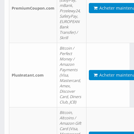
(EasyPay,
mBank,
Acheter mainten
PremiumCoupon.com
Przelewy24,
SafetyPay,
EUROPEAN
Bank
Transfer) /
Skrill
Bitcoin /
Perfect
Money /
Amazon
Payments
Acheter mainten
PlusInstant.com
(Visa,
Mastercard,
Amex,
Discover
Card, Diners
Club, JCB)
Bitcoin,
Altcoins /
Amazon Gift
Card (Visa,