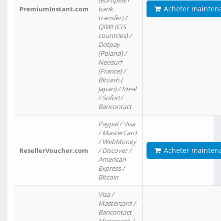
(european
Acheter mainten
PremiumInstant.com
bank
transfer) /
QIWI (CIS
countries) /
Dotpay
(Poland) /
Neosurf
(France) /
Bitcash (
Japan) / Ideal
/ Sofort/
Bancontact
Paypal / Visa
/ MasterCard
/ WebMoney
Acheter mainten
ResellerVoucher.com
/ Discover /
American
Express /
Bitcoin
Visa /
Mastercard /
Bancontact