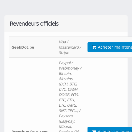
Revendeurs officiels
Visa /
Acheter mainten
GeekDot.be
Mastercard /
Stripe
Paypal /
Webmoney /
Bitcoin,
Altcoins
(BCH, BTG,
CVC, DASH,
DOGE, EOS,
ETC, ETH,
LTC, OMG,
SNT, ZEC…) /
Paysera
(Easypay,
Mbank,
Acheter mainten
PremiumKeys.com
Przelewy24,