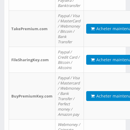
Paysera /
Banktransfer
Paypal / Visa
/ MasterCard
/ Webmoney
Acheter mainten
TakePremium.com
/ Bitcoin /
Bank
Transfer
Paypal /
Credit Card /
Acheter mainten
FileSharingKey.com
Bitcoin /
Altcoins
Paypal / Visa
/ Mastercard
/ Webmoney
/ Bank
Acheter mainten
BuyPremiumKey.com
Transfer /
Perfect
money /
Amazon pay
Webmoney /
Coingate