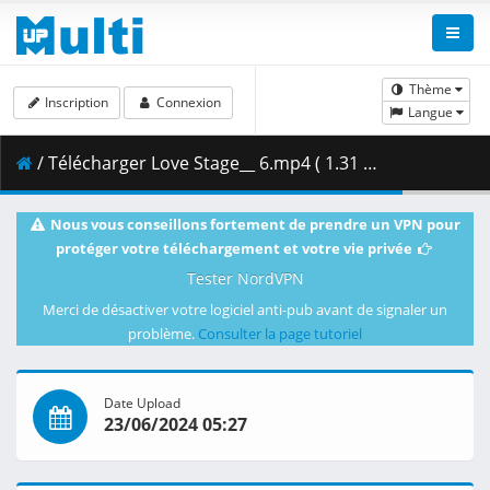
Thème
Inscription
Connexion
Langue
/ Télécharger Love Stage__ 6.mp4 ( 1.31 GB )
Nous vous conseillons fortement de prendre un VPN pour
protéger votre téléchargement et votre vie privée
Tester NordVPN
Merci de désactiver votre logiciel anti-pub avant de signaler un
problème.
Consulter la page tutoriel
Date Upload
23/06/2024 05:27