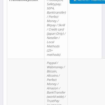
Safetypay,
SEPA,
Banktransfer)
/ Perfect
Money /
Bitpay / Skrill
/ Credit card
(Japan Only) /
Neteller /
Local
Methods
(25+
methods)
Paypal /
Webmoney /
Bitcoin,
Altcoins /
Perfect
Money /
Amazon /
BankTransfer
(world wide) /
TrustPay