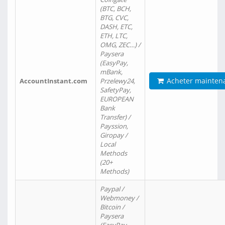
(BTC, BCH,
BTG, CVC,
DASH, ETC,
ETH, LTC,
OMG, ZEC…) /
Paysera
(EasyPay,
mBank,
Acheter mainten
AccountInstant.com
Przelewy24,
SafetyPay,
EUROPEAN
Bank
Transfer) /
Payssion,
Giropay /
Local
Methods
(20+
Methods)
Paypal /
Webmoney /
Bitcoin /
Paysera