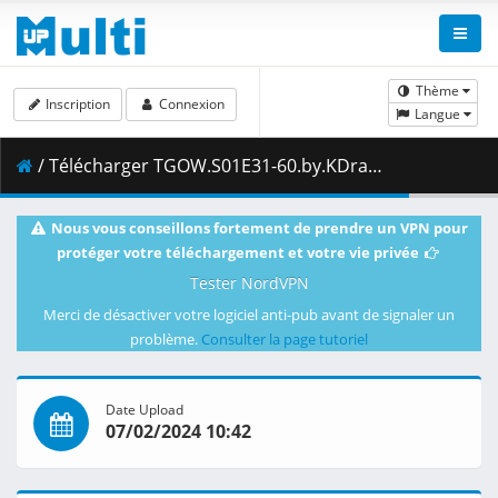
Thème
Inscription
Connexion
Langue
/ Télécharger TGOW.S01E31-60.by.KDramasMaza.com.zip ( 5.36 GB )
Nous vous conseillons fortement de prendre un VPN pour
protéger votre téléchargement et votre vie privée
Tester NordVPN
Merci de désactiver votre logiciel anti-pub avant de signaler un
problème.
Consulter la page tutoriel
Date Upload
07/02/2024 10:42