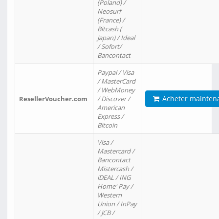
(Poland) /
Neosurf
(France) /
Bitcash (
Japan) / Ideal
/ Sofort/
Bancontact
Paypal / Visa
/ MasterCard
/ WebMoney
Acheter mainten
ResellerVoucher.com
/ Discover /
American
Express /
Bitcoin
Visa /
Mastercard /
Bancontact
Mistercash /
iDEAL / ING
Home' Pay /
Western
Union / InPay
/ JCB /