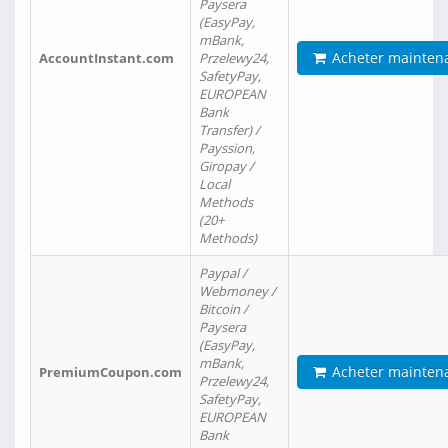
Paysera
(EasyPay,
mBank,
Acheter mainten
AccountInstant.com
Przelewy24,
SafetyPay,
EUROPEAN
Bank
Transfer) /
Payssion,
Giropay /
Local
Methods
(20+
Methods)
Paypal /
Webmoney /
Bitcoin /
Paysera
(EasyPay,
mBank,
Acheter mainten
PremiumCoupon.com
Przelewy24,
SafetyPay,
EUROPEAN
Bank