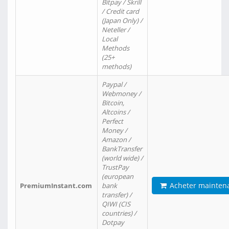
Bitpay / Skrill
/ Credit card
(Japan Only) /
Neteller /
Local
Methods
(25+
methods)
Paypal /
Webmoney /
Bitcoin,
Altcoins /
Perfect
Money /
Amazon /
BankTransfer
(world wide) /
TrustPay
(european
Acheter mainten
PremiumInstant.com
bank
transfer) /
QIWI (CIS
countries) /
Dotpay