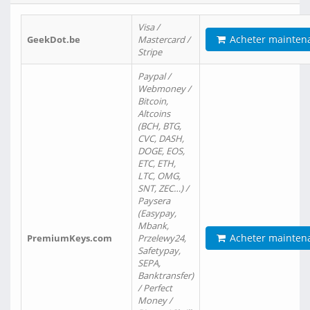
Visa /
Acheter mainten
GeekDot.be
Mastercard /
Stripe
Paypal /
Webmoney /
Bitcoin,
Altcoins
(BCH, BTG,
CVC, DASH,
DOGE, EOS,
ETC, ETH,
LTC, OMG,
SNT, ZEC…) /
Paysera
(Easypay,
Mbank,
Acheter mainten
PremiumKeys.com
Przelewy24,
Safetypay,
SEPA,
Banktransfer)
/ Perfect
Money /