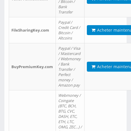
/ Bitcoin /
Bank
Transfer
Paypal /
Credit Card /
Acheter mainten
FileSharingKey.com
Bitcoin /
Altcoins
Paypal / Visa
/ Mastercard
/ Webmoney
/ Bank
Acheter mainten
BuyPremiumKey.com
Transfer /
Perfect
money /
Amazon pay
Webmoney /
Coingate
(BTC, BCH,
BTG, CVC,
DASH, ETC,
ETH, LTC,
OMG, ZEC…) /