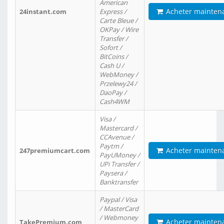
American
Acheter mainten
24instant.com
Express /
Carte Bleue /
OKPay / Wire
Transfer /
Sofort /
BitCoins /
Cash U /
WebMoney /
Przelewy24 /
DaoPay /
Cash4WM
Visa /
Mastercard /
CCAvenue /
Paytm /
Acheter mainten
247premiumcart.com
PayUMoney /
UPi Transfer /
Paysera /
Banktransfer
Paypal / Visa
/ MasterCard
/ Webmoney
Acheter mainten
TakePremium.com