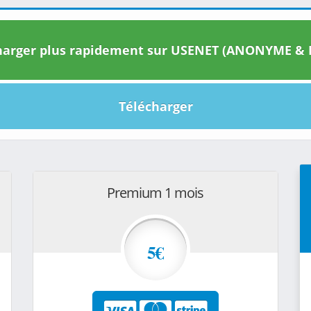
arger plus rapidement sur USENET (ANONYME & I
Télécharger
Premium 1 mois
5€