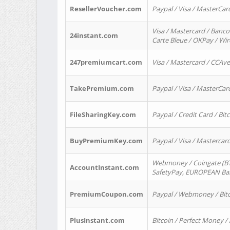
ResellerVoucher.com
Paypal / Visa / MasterCar
Visa / Mastercard / Banco
24instant.com
Carte Bleue / OKPay / Wi
247premiumcart.com
Visa / Mastercard / CCAv
TakePremium.com
Paypal / Visa / MasterCar
FileSharingKey.com
Paypal / Credit Card / Bitc
BuyPremiumKey.com
Paypal / Visa / Masterca
Webmoney / Coingate (BTC
AccountInstant.com
SafetyPay, EUROPEAN Bank
PremiumCoupon.com
Paypal / Webmoney / Bitc
PlusInstant.com
Bitcoin / Perfect Money /