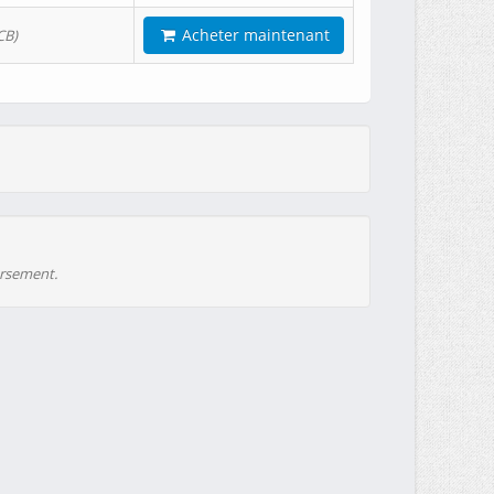
Acheter maintenant
CB)
ursement.