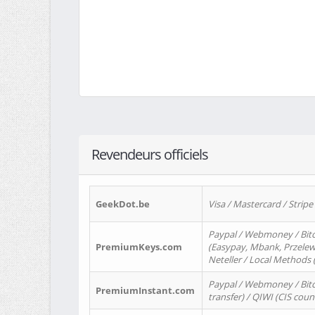
Revendeurs officiels
GeekDot.be
Visa / Mastercard / Stripe
Paypal / Webmoney / Bitc
PremiumKeys.com
(Easypay, Mbank, Przelewy2
Neteller / Local Methods
Paypal / Webmoney / Bitc
PremiumInstant.com
transfer) / QIWI (CIS coun