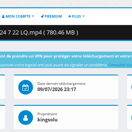
MON COMPTE
PREMIUM
PLUS
24 7 22 LQ.mp4 ( 780.46 MB )
nt de prendre un VPN pour protéger votre téléchargement et votre 
sactiver votre logiciel anti-pub avant de signaler un problème.
Consulter la 
Date dernier téléchargement
09/07/2026 23:17
Propriétaire
kingsolu