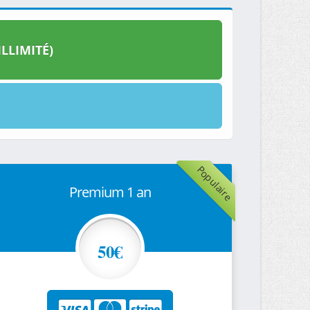
LLIMITÉ)
Populaire
Premium 1 an
50€