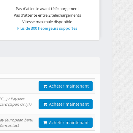
Pas d'attente avant téléchargement
Pas d'attente entre 2 téléchargements
Vitesse maximale disponible
Plus de 300 hébergeurs supportés
Acheter maintenant
EC…) / Paysera
Acheter maintenant
card (Japan Only) /
tPay (european bank
Acheter maintenant
/ Bancontact