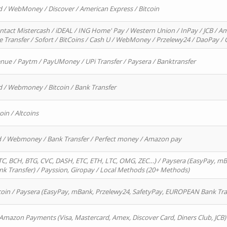
d / WebMoney / Discover / American Express / Bitcoin
ntact Mistercash / iDEAL / ING Home' Pay / Western Union / InPay / JCB / Am
re Transfer / Sofort / BitCoins / Cash U / WebMoney / Przelewy24 / DaoPay 
enue / Paytm / PayUMoney / UPi Transfer / Paysera / Banktransfer
d / Webmoney / Bitcoin / Bank Transfer
oin / Altcoins
rd / Webmoney / Bank Transfer / Perfect money / Amazon pay
, BCH, BTG, CVC, DASH, ETC, ETH, LTC, OMG, ZEC…) / Paysera (EasyPay, mB
 Transfer) / Payssion, Giropay / Local Methods (20+ Methods)
oin / Paysera (EasyPay, mBank, Przelewy24, SafetyPay, EUROPEAN Bank Transf
 Amazon Payments (Visa, Mastercard, Amex, Discover Card, Diners Club, JCB)