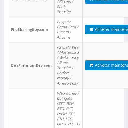
/ Bitcoin /
Bank
Transfer
Paypal /
Credit Card /
Acheter mainten
FileSharingKey.com
Bitcoin /
Altcoins
Paypal / Visa
/ Mastercard
/ Webmoney
/ Bank
Acheter mainten
BuyPremiumKey.com
Transfer /
Perfect
money /
Amazon pay
Webmoney /
Coingate
(BTC, BCH,
BTG, CVC,
DASH, ETC,
ETH, LTC,
OMG, ZEC…) /