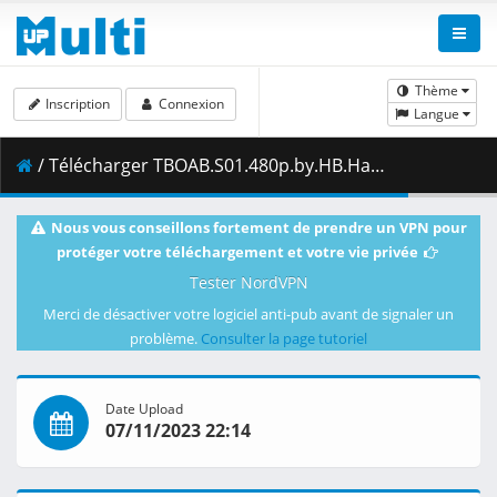
Thème
Inscription
Connexion
Langue
/ Télécharger TBOAB.S01.480p.by.HB.Hammad.Dyar.zip ( 4.34 GB )
Nous vous conseillons fortement de prendre un VPN pour
protéger votre téléchargement et votre vie privée
Tester NordVPN
Merci de désactiver votre logiciel anti-pub avant de signaler un
problème.
Consulter la page tutoriel
Date Upload
07/11/2023 22:14