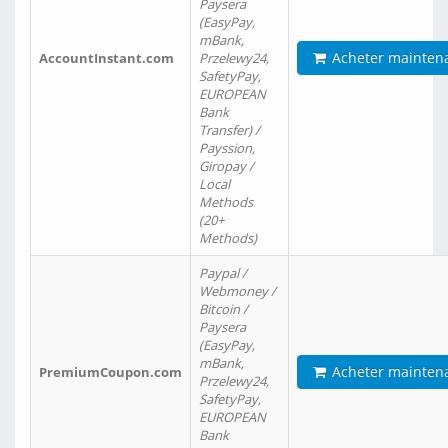
Paysera
(EasyPay,
mBank,
Acheter mainten
AccountInstant.com
Przelewy24,
SafetyPay,
EUROPEAN
Bank
Transfer) /
Payssion,
Giropay /
Local
Methods
(20+
Methods)
Paypal /
Webmoney /
Bitcoin /
Paysera
(EasyPay,
mBank,
Acheter mainten
PremiumCoupon.com
Przelewy24,
SafetyPay,
EUROPEAN
Bank