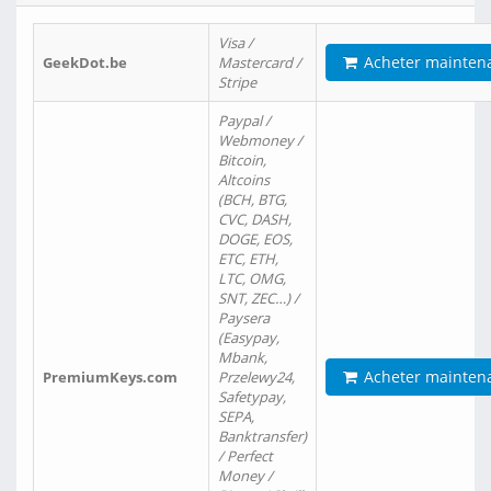
Visa /
Acheter mainten
GeekDot.be
Mastercard /
Stripe
Paypal /
Webmoney /
Bitcoin,
Altcoins
(BCH, BTG,
CVC, DASH,
DOGE, EOS,
ETC, ETH,
LTC, OMG,
SNT, ZEC…) /
Paysera
(Easypay,
Mbank,
Acheter mainten
PremiumKeys.com
Przelewy24,
Safetypay,
SEPA,
Banktransfer)
/ Perfect
Money /