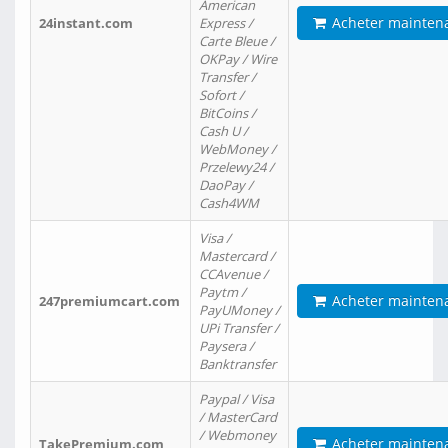
American
Acheter mainten
24instant.com
Express /
Carte Bleue /
OKPay / Wire
Transfer /
Sofort /
BitCoins /
Cash U /
WebMoney /
Przelewy24 /
DaoPay /
Cash4WM
Visa /
Mastercard /
CCAvenue /
Paytm /
Acheter mainten
247premiumcart.com
PayUMoney /
UPi Transfer /
Paysera /
Banktransfer
Paypal / Visa
/ MasterCard
/ Webmoney
Acheter mainten
TakePremium.com