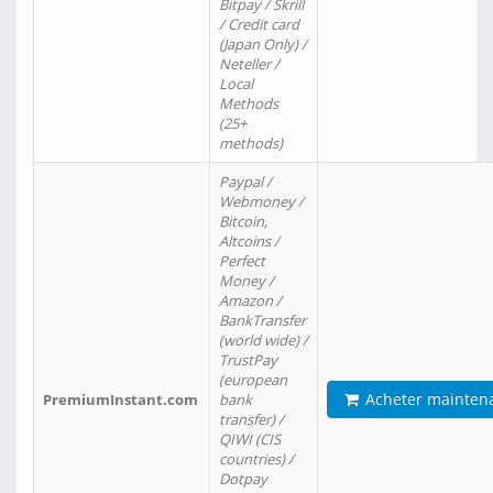
Bitpay / Skrill
/ Credit card
(Japan Only) /
Neteller /
Local
Methods
(25+
methods)
Paypal /
Webmoney /
Bitcoin,
Altcoins /
Perfect
Money /
Amazon /
BankTransfer
(world wide) /
TrustPay
(european
Acheter mainten
PremiumInstant.com
bank
transfer) /
QIWI (CIS
countries) /
Dotpay