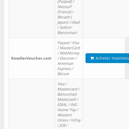
(Poland) /
Neosurf
(France) /
Bitcash (
Japan) / Ideal
/ Sofort/
Bancontact
Paypal / Visa
/ MasterCard
/ WebMoney
Acheter mainten
ResellerVoucher.com
/ Discover /
American
Express /
Bitcoin
Visa /
Mastercard /
Bancontact
Mistercash /
iDEAL / ING
Home' Pay /
Western
Union / InPay
/ JCB /