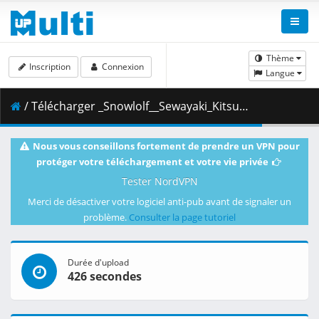
Thème
Inscription
Connexion
Langue
/ Télécharger _Snowlolf__Sewayaki_Kitsune_no_Senko-san_-_09_Vostfr__720p_x264_8_bits_AAC_.mp4 ( 130.94 MB )
Nous vous conseillons fortement de prendre un VPN pour
protéger votre téléchargement et votre vie privée
Tester NordVPN
Merci de désactiver votre logiciel anti-pub avant de signaler un
problème.
Consulter la page tutoriel
Durée d'upload
426 secondes