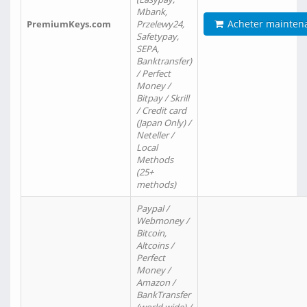
Mbank,
Acheter mainten
PremiumKeys.com
Przelewy24,
Safetypay,
SEPA,
Banktransfer)
/ Perfect
Money /
Bitpay / Skrill
/ Credit card
(Japan Only) /
Neteller /
Local
Methods
(25+
methods)
Paypal /
Webmoney /
Bitcoin,
Altcoins /
Perfect
Money /
Amazon /
BankTransfer