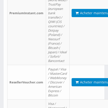
(world wide) /
TrustPay
(european
Acheter mainten
PremiumInstant.com
bank
transfer) /
QIWI (CIS
countries) /
Dotpay
(Poland) /
Neosurf
(France) /
Bitcash (
Japan) / Ideal
/ Sofort/
Bancontact
Paypal / Visa
/ MasterCard
/ WebMoney
Acheter mainten
ResellerVoucher.com
/ Discover /
American
Express /
Bitcoin
Visa /