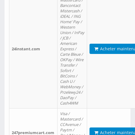
Mastercard /
Bancontact
Mistercash /
iDEAL / ING
Home' Pay /
Western
Union / InPay
/ JCB /
American
Acheter mainten
24instant.com
Express /
Carte Bleue /
OKPay / Wire
Transfer /
Sofort /
BitCoins /
Cash U /
WebMoney /
Przelewy24 /
DaoPay /
Cash4WM
Visa /
Mastercard /
CCAvenue /
Paytm /
Acheter mainten
247premiumcart.com