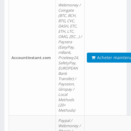
Webmoney /
Coingate
(BTC, BCH,
BTG, CVC,
DASH, ETC,
ETH, LTC,
OMG, ZEC…) /
Paysera
(EasyPay,
mBank,
Acheter mainten
AccountInstant.com
Przelewy24,
SafetyPay,
EUROPEAN
Bank
Transfer) /
Payssion,
Giropay /
Local
Methods
(20+
Methods)
Paypal /
Webmoney /