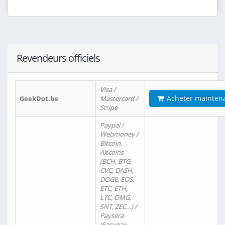
Revendeurs officiels
Visa /
Acheter mainten
GeekDot.be
Mastercard /
Stripe
Paypal /
Webmoney /
Bitcoin,
Altcoins
(BCH, BTG,
CVC, DASH,
DOGE, EOS,
ETC, ETH,
LTC, OMG,
SNT, ZEC…) /
Paysera
(Easypay,