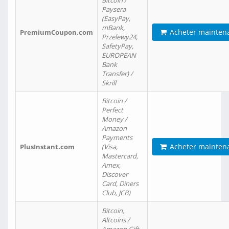
Bitcoin /
Paysera
(EasyPay,
mBank,
Acheter mainten
PremiumCoupon.com
Przelewy24,
SafetyPay,
EUROPEAN
Bank
Transfer) /
Skrill
Bitcoin /
Perfect
Money /
Amazon
Payments
Acheter mainten
PlusInstant.com
(Visa,
Mastercard,
Amex,
Discover
Card, Diners
Club, JCB)
Bitcoin,
Altcoins /