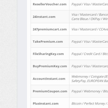
ResellerVoucher.com
Paypal / Visa / MasterCar
Visa / Mastercard / Banco
24instant.com
Carte Bleue / OKPay / Wi
247premiumcart.com
Visa / Mastercard / CCAv
TakePremium.com
Paypal / Visa / MasterCar
FileSharingKey.com
Paypal / Credit Card / Bitc
BuyPremiumKey.com
Paypal / Visa / Masterca
Webmoney / Coingate (BTC
AccountInstant.com
SafetyPay, EUROPEAN Bank
PremiumCoupon.com
Paypal / Webmoney / Bitc
PlusInstant.com
Bitcoin / Perfect Money /