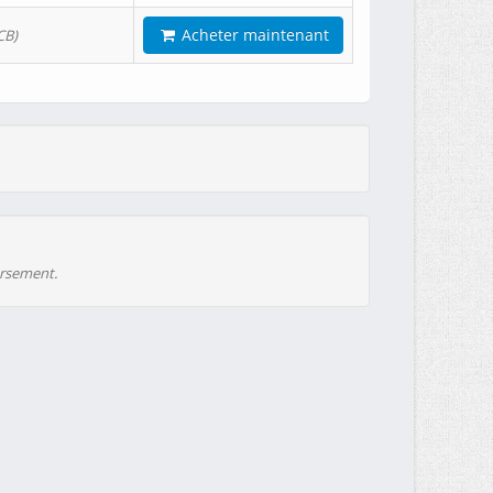
Acheter maintenant
CB)
ursement.