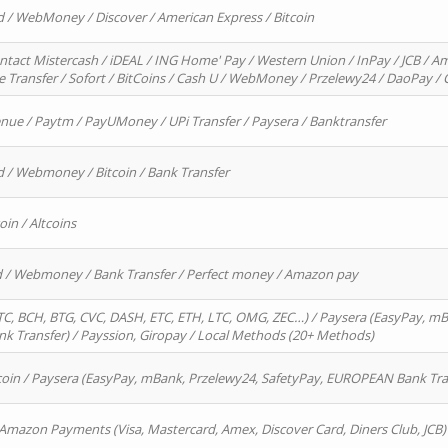
d / WebMoney / Discover / American Express / Bitcoin
ntact Mistercash / iDEAL / ING Home' Pay / Western Union / InPay / JCB / Am
re Transfer / Sofort / BitCoins / Cash U / WebMoney / Przelewy24 / DaoPay 
enue / Paytm / PayUMoney / UPi Transfer / Paysera / Banktransfer
d / Webmoney / Bitcoin / Bank Transfer
oin / Altcoins
rd / Webmoney / Bank Transfer / Perfect money / Amazon pay
, BCH, BTG, CVC, DASH, ETC, ETH, LTC, OMG, ZEC…) / Paysera (EasyPay, mB
 Transfer) / Payssion, Giropay / Local Methods (20+ Methods)
oin / Paysera (EasyPay, mBank, Przelewy24, SafetyPay, EUROPEAN Bank Transf
 Amazon Payments (Visa, Mastercard, Amex, Discover Card, Diners Club, JCB)