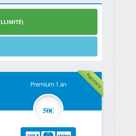
LLIMITÉ)
Populaire
Premium 1 an
50€