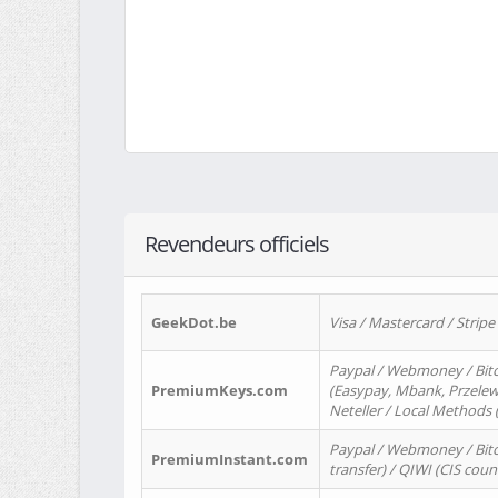
Revendeurs officiels
GeekDot.be
Visa / Mastercard / Stripe
Paypal / Webmoney / Bitc
PremiumKeys.com
(Easypay, Mbank, Przelewy2
Neteller / Local Methods
Paypal / Webmoney / Bitc
PremiumInstant.com
transfer) / QIWI (CIS coun