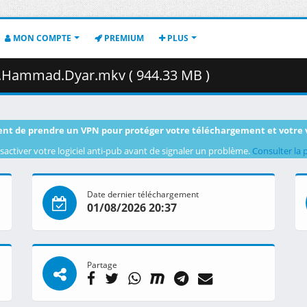
MON COMPTE
PREMIUM
PLUS
B.Hammad.Dyar.mkv ( 944.33 MB )
nt de prendre un VPN pour protéger votre téléchargement et votre 
sactiver votre logiciel anti-pub avant de signaler un problème.
Consulter la 
Date dernier téléchargement
01/08/2026 20:37
Partage