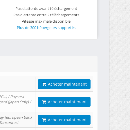
Pas d'attente avant téléchargement
Pas d'attente entre 2 téléchargements
Vitesse maximale disponible
Plus de 300 hébergeurs supportés
Acheter maintenant
EC…) / Paysera
Acheter maintenant
card (Japan Only) /
tPay (european bank
Acheter maintenant
/ Bancontact