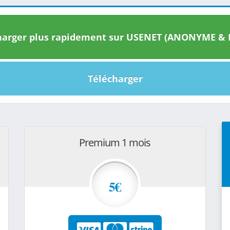
arger plus rapidement sur USENET (ANONYME & I
Télécharger
Premium 1 mois
5€