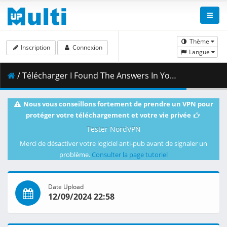
Thème
Inscription
Connexion
Langue
/ Télécharger I Found The Answers In You - Loving Caliber feat. Mia Niles.mp4 ( 38.43 MB )
Nous vous conseillons fortement de prendre un VPN pour
protéger votre téléchargement et votre vie privée
Tester NordVPN
Merci de désactiver votre logiciel anti-pub avant de signaler un
problème.
Consulter la page tutoriel
Date Upload
12/09/2024 22:58