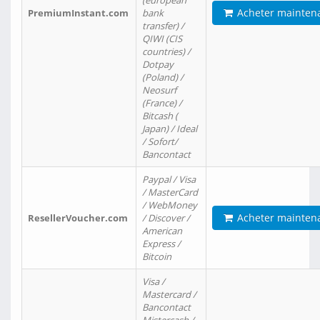
(european
Acheter mainten
PremiumInstant.com
bank
transfer) /
QIWI (CIS
countries) /
Dotpay
(Poland) /
Neosurf
(France) /
Bitcash (
Japan) / Ideal
/ Sofort/
Bancontact
Paypal / Visa
/ MasterCard
/ WebMoney
Acheter mainten
ResellerVoucher.com
/ Discover /
American
Express /
Bitcoin
Visa /
Mastercard /
Bancontact