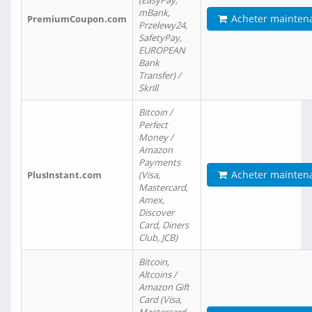
(EasyPay,
mBank,
Acheter mainten
PremiumCoupon.com
Przelewy24,
SafetyPay,
EUROPEAN
Bank
Transfer) /
Skrill
Bitcoin /
Perfect
Money /
Amazon
Payments
Acheter mainten
PlusInstant.com
(Visa,
Mastercard,
Amex,
Discover
Card, Diners
Club, JCB)
Bitcoin,
Altcoins /
Amazon Gift
Card (Visa,