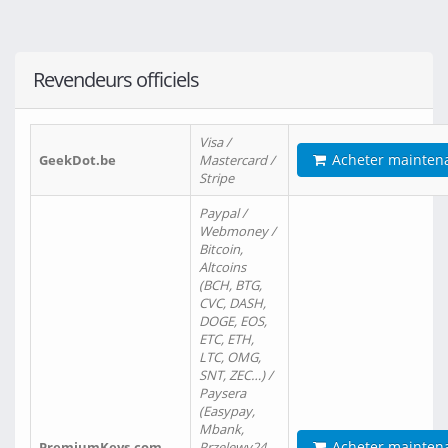
Revendeurs officiels
Visa /
Acheter mainten
GeekDot.be
Mastercard /
Stripe
Paypal /
Webmoney /
Bitcoin,
Altcoins
(BCH, BTG,
CVC, DASH,
DOGE, EOS,
ETC, ETH,
LTC, OMG,
SNT, ZEC…) /
Paysera
(Easypay,
Mbank,
Acheter mainten
PremiumKeys.com
Przelewy24,