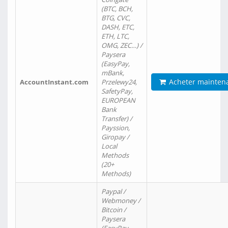
(BTC, BCH,
BTG, CVC,
DASH, ETC,
ETH, LTC,
OMG, ZEC…) /
Paysera
(EasyPay,
mBank,
Acheter mainten
AccountInstant.com
Przelewy24,
SafetyPay,
EUROPEAN
Bank
Transfer) /
Payssion,
Giropay /
Local
Methods
(20+
Methods)
Paypal /
Webmoney /
Bitcoin /
Paysera