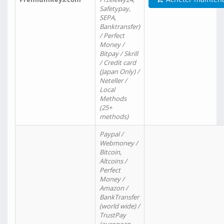
Safetypay,
SEPA,
Banktransfer)
/ Perfect
Money /
Bitpay / Skrill
/ Credit card
(Japan Only) /
Neteller /
Local
Methods
(25+
methods)
Paypal /
Webmoney /
Bitcoin,
Altcoins /
Perfect
Money /
Amazon /
BankTransfer
(world wide) /
TrustPay