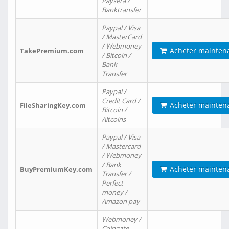
Paysera /
Banktransfer
Paypal / Visa
/ MasterCard
/ Webmoney
Acheter mainten
TakePremium.com
/ Bitcoin /
Bank
Transfer
Paypal /
Credit Card /
Acheter mainten
FileSharingKey.com
Bitcoin /
Altcoins
Paypal / Visa
/ Mastercard
/ Webmoney
/ Bank
Acheter mainten
BuyPremiumKey.com
Transfer /
Perfect
money /
Amazon pay
Webmoney /
Coingate