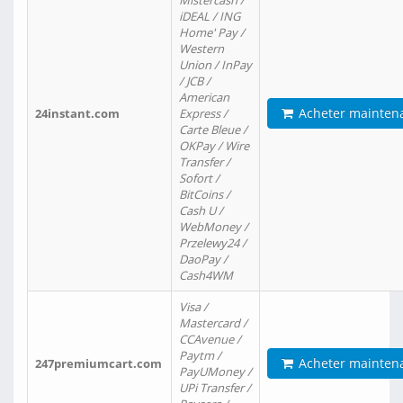
Mistercash /
iDEAL / ING
Home' Pay /
Western
Union / InPay
/ JCB /
American
Acheter mainten
24instant.com
Express /
Carte Bleue /
OKPay / Wire
Transfer /
Sofort /
BitCoins /
Cash U /
WebMoney /
Przelewy24 /
DaoPay /
Cash4WM
Visa /
Mastercard /
CCAvenue /
Paytm /
Acheter mainten
247premiumcart.com
PayUMoney /
UPi Transfer /