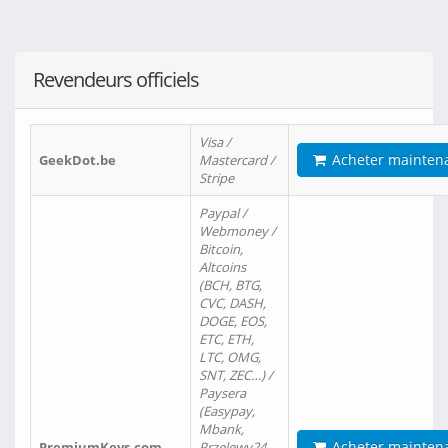
Revendeurs officiels
Visa /
Acheter mainten
GeekDot.be
Mastercard /
Stripe
Paypal /
Webmoney /
Bitcoin,
Altcoins
(BCH, BTG,
CVC, DASH,
DOGE, EOS,
ETC, ETH,
LTC, OMG,
SNT, ZEC…) /
Paysera
(Easypay,
Mbank,
Acheter mainten
PremiumKeys.com
Przelewy24,