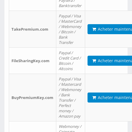
Paysera /
Banktransfer
Paypal / Visa
/ MasterCard
/ Webmoney
Acheter mainten
TakePremium.com
/ Bitcoin /
Bank
Transfer
Paypal /
Credit Card /
Acheter mainten
FileSharingKey.com
Bitcoin /
Altcoins
Paypal / Visa
/ Mastercard
/ Webmoney
/ Bank
Acheter mainten
BuyPremiumKey.com
Transfer /
Perfect
money /
Amazon pay
Webmoney /
Coingate