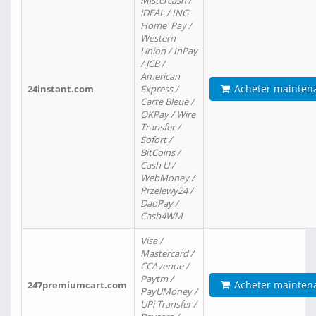
Mistercash /
iDEAL / ING
Home' Pay /
Western
Union / InPay
/ JCB /
American
Acheter mainten
24instant.com
Express /
Carte Bleue /
OKPay / Wire
Transfer /
Sofort /
BitCoins /
Cash U /
WebMoney /
Przelewy24 /
DaoPay /
Cash4WM
Visa /
Mastercard /
CCAvenue /
Paytm /
Acheter mainten
247premiumcart.com
PayUMoney /
UPi Transfer /