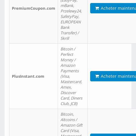
(EasyPay,
mBank,
Acheter mainten
PremiumCoupon.com
Przelewy24,
SafetyPay,
EUROPEAN
Bank
Transfer) /
Skrill
Bitcoin /
Perfect
Money /
Amazon
Payments
Acheter mainten
PlusInstant.com
(Visa,
Mastercard,
Amex,
Discover
Card, Diners
Club, JCB)
Bitcoin,
Altcoins /
Amazon Gift
Card (Visa,