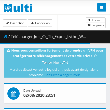
Thème
Inscription
Connexion
Langue
/ Télécharger Jms_Cr_Th_Expns_Lvthn_Wks_1-7.zip ( 58.72 MB )
Nous vous conseillons fortement de prendre un VPN pour
protéger votre téléchargement et votre vie privée
Tester NordVPN
Merci de désactiver votre logiciel anti-pub avant de signaler un
problème.
Consulter la page tutoriel
Date Upload
02/08/2020 23:51