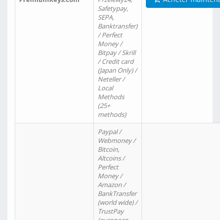
Safetypay,
SEPA,
Banktransfer)
/ Perfect
Money /
Bitpay / Skrill
/ Credit card
(Japan Only) /
Neteller /
Local
Methods
(25+
methods)
Paypal /
Webmoney /
Bitcoin,
Altcoins /
Perfect
Money /
Amazon /
BankTransfer
(world wide) /
TrustPay