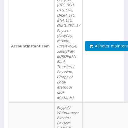
(BTC, BCH,
BTG, CVC,
DASH, ETC,
ETH, LTC,
OMG, ZEC…) /
Paysera
(EasyPay,
mBank,
Acheter mainten
AccountInstant.com
Przelewy24,
SafetyPay,
EUROPEAN
Bank
Transfer) /
Payssion,
Giropay /
Local
Methods
(20+
Methods)
Paypal /
Webmoney /
Bitcoin /
Paysera