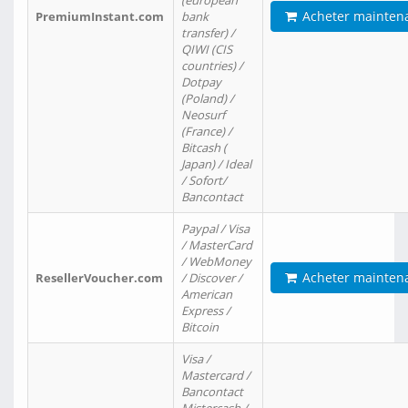
(european
Acheter mainten
PremiumInstant.com
bank
transfer) /
QIWI (CIS
countries) /
Dotpay
(Poland) /
Neosurf
(France) /
Bitcash (
Japan) / Ideal
/ Sofort/
Bancontact
Paypal / Visa
/ MasterCard
/ WebMoney
Acheter mainten
ResellerVoucher.com
/ Discover /
American
Express /
Bitcoin
Visa /
Mastercard /
Bancontact