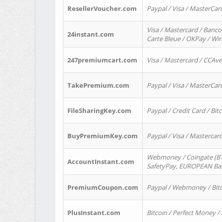
ResellerVoucher.com
Paypal / Visa / MasterCar
Visa / Mastercard / Banco
24instant.com
Carte Bleue / OKPay / Wi
247premiumcart.com
Visa / Mastercard / CCAv
TakePremium.com
Paypal / Visa / MasterCar
FileSharingKey.com
Paypal / Credit Card / Bitc
BuyPremiumKey.com
Paypal / Visa / Masterca
Webmoney / Coingate (BTC
AccountInstant.com
SafetyPay, EUROPEAN Bank
PremiumCoupon.com
Paypal / Webmoney / Bitc
PlusInstant.com
Bitcoin / Perfect Money /