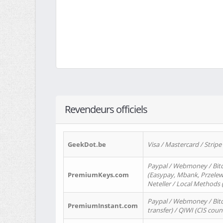
Revendeurs officiels
GeekDot.be
Visa / Mastercard / Stripe
Paypal / Webmoney / Bitc
PremiumKeys.com
(Easypay, Mbank, Przelewy2
Neteller / Local Methods
Paypal / Webmoney / Bitc
PremiumInstant.com
transfer) / QIWI (CIS coun