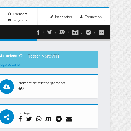
Thème
Inscription
Connexion
Langue
vie privée
Tester NordVPN
page tutoriel
Nombre de téléchargements
69
Partage