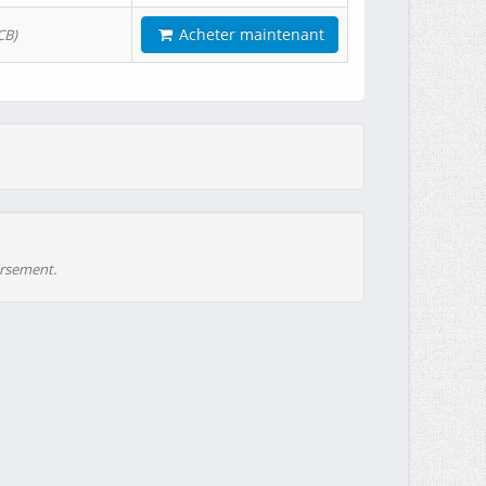
Acheter maintenant
CB)
ursement.