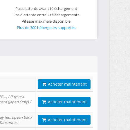
Pas d'attente avant téléchargement
Pas d'attente entre 2 téléchargements
Vitesse maximale disponible
Plus de 300 hébergeurs supportés
Acheter maintenant
EC…) / Paysera
Acheter maintenant
card (Japan Only) /
tPay (european bank
Acheter maintenant
/ Bancontact