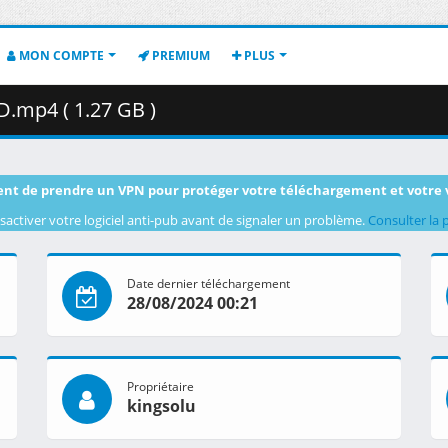
MON COMPTE
PREMIUM
PLUS
D.mp4 ( 1.27 GB )
nt de prendre un VPN pour protéger votre téléchargement et votre 
sactiver votre logiciel anti-pub avant de signaler un problème.
Consulter la 
Date dernier téléchargement
28/08/2024 00:21
Propriétaire
kingsolu