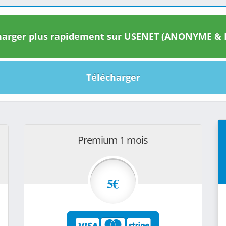
arger plus rapidement sur USENET (ANONYME & I
Télécharger
Premium 1 mois
5€