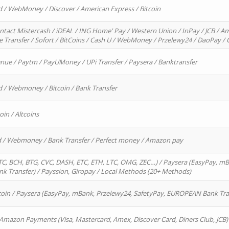
d / WebMoney / Discover / American Express / Bitcoin
ntact Mistercash / iDEAL / ING Home' Pay / Western Union / InPay / JCB / Am
re Transfer / Sofort / BitCoins / Cash U / WebMoney / Przelewy24 / DaoPay 
enue / Paytm / PayUMoney / UPi Transfer / Paysera / Banktransfer
d / Webmoney / Bitcoin / Bank Transfer
oin / Altcoins
rd / Webmoney / Bank Transfer / Perfect money / Amazon pay
, BCH, BTG, CVC, DASH, ETC, ETH, LTC, OMG, ZEC…) / Paysera (EasyPay, mB
 Transfer) / Payssion, Giropay / Local Methods (20+ Methods)
oin / Paysera (EasyPay, mBank, Przelewy24, SafetyPay, EUROPEAN Bank Transf
 Amazon Payments (Visa, Mastercard, Amex, Discover Card, Diners Club, JCB)