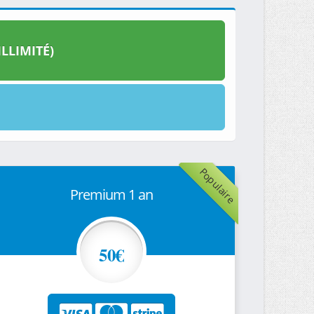
LLIMITÉ)
Populaire
Premium 1 an
50€