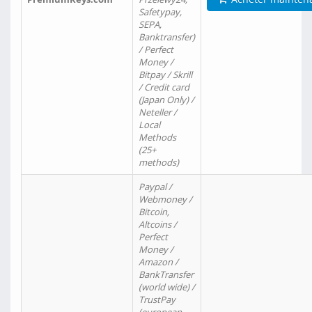
Safetypay,
SEPA,
Banktransfer)
/ Perfect
Money /
Bitpay / Skrill
/ Credit card
(Japan Only) /
Neteller /
Local
Methods
(25+
methods)
Paypal /
Webmoney /
Bitcoin,
Altcoins /
Perfect
Money /
Amazon /
BankTransfer
(world wide) /
TrustPay