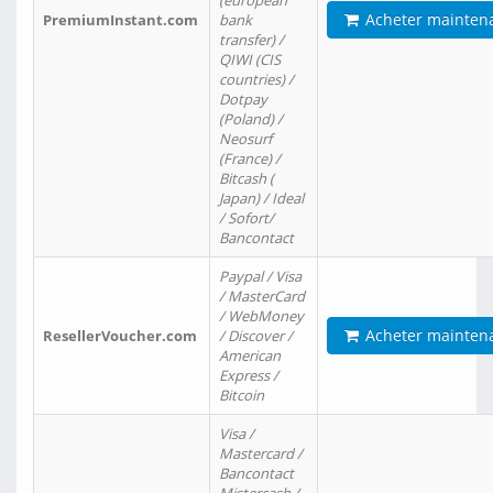
(european
Acheter mainten
PremiumInstant.com
bank
transfer) /
QIWI (CIS
countries) /
Dotpay
(Poland) /
Neosurf
(France) /
Bitcash (
Japan) / Ideal
/ Sofort/
Bancontact
Paypal / Visa
/ MasterCard
/ WebMoney
Acheter mainten
ResellerVoucher.com
/ Discover /
American
Express /
Bitcoin
Visa /
Mastercard /
Bancontact