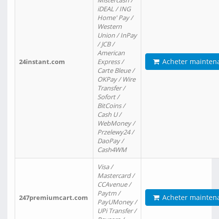
Mistercash /
iDEAL / ING
Home' Pay /
Western
Union / InPay
/ JCB /
American
Acheter mainten
24instant.com
Express /
Carte Bleue /
OKPay / Wire
Transfer /
Sofort /
BitCoins /
Cash U /
WebMoney /
Przelewy24 /
DaoPay /
Cash4WM
Visa /
Mastercard /
CCAvenue /
Paytm /
Acheter mainten
247premiumcart.com
PayUMoney /
UPi Transfer /