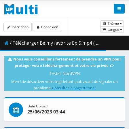
Thème
Inscription
Connexion
Langue
/ Télécharger Be my favorite Ep 5.mp4 ( 1.42 GB )
Nous vous conseillons fortement de prendre un VPN pour
protéger votre téléchargement et votre vie privée
Tester NordVPN
Merci de désactiver votre logiciel anti-pub avant de signaler un
problème.
Consulter la page tutoriel
Date Upload
25/06/2023 03:44