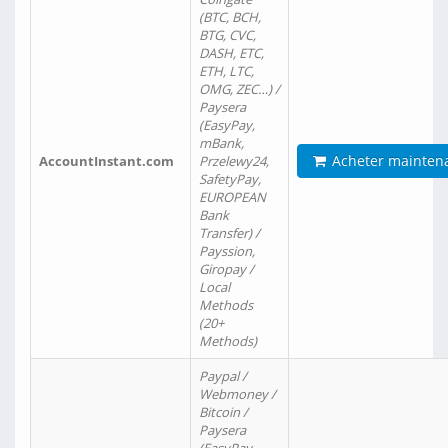
(BTC, BCH,
BTG, CVC,
DASH, ETC,
ETH, LTC,
OMG, ZEC…) /
Paysera
(EasyPay,
mBank,
Acheter mainten
AccountInstant.com
Przelewy24,
SafetyPay,
EUROPEAN
Bank
Transfer) /
Payssion,
Giropay /
Local
Methods
(20+
Methods)
Paypal /
Webmoney /
Bitcoin /
Paysera