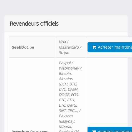
Revendeurs officiels
Visa /
Acheter mainten
GeekDot.be
Mastercard /
Stripe
Paypal /
Webmoney /
Bitcoin,
Altcoins
(BCH, BTG,
CVC, DASH,
DOGE, EOS,
ETC, ETH,
LTC, OMG,
SNT, ZEC…) /
Paysera
(Easypay,
Mbank,
Acheter mainten
PremiumKeys.com
Przelewy24,