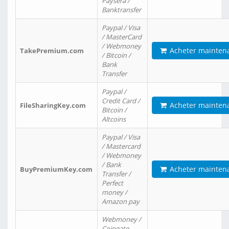
Paysera /
Banktransfer
Paypal / Visa
/ MasterCard
/ Webmoney
Acheter mainten
TakePremium.com
/ Bitcoin /
Bank
Transfer
Paypal /
Credit Card /
Acheter mainten
FileSharingKey.com
Bitcoin /
Altcoins
Paypal / Visa
/ Mastercard
/ Webmoney
/ Bank
Acheter mainten
BuyPremiumKey.com
Transfer /
Perfect
money /
Amazon pay
Webmoney /
Coingate