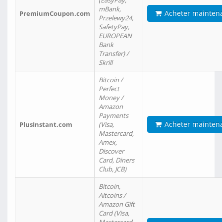
(EasyPay,
mBank,
Acheter mainten
PremiumCoupon.com
Przelewy24,
SafetyPay,
EUROPEAN
Bank
Transfer) /
Skrill
Bitcoin /
Perfect
Money /
Amazon
Payments
Acheter mainten
PlusInstant.com
(Visa,
Mastercard,
Amex,
Discover
Card, Diners
Club, JCB)
Bitcoin,
Altcoins /
Amazon Gift
Card (Visa,