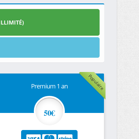
LLIMITÉ)
Populaire
Premium 1 an
50€