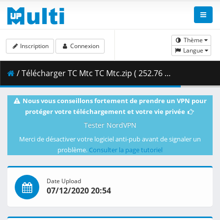
Thème
Inscription
Connexion
Langue
/ Télécharger TC Mtc TC Mtc.zip ( 252.76 MB )
Nous vous conseillons fortement de prendre un VPN pour
protéger votre téléchargement et votre vie privée
Tester NordVPN
Merci de désactiver votre logiciel anti-pub avant de signaler un
problème.
Consulter la page tutoriel
Date Upload
07/12/2020 20:54