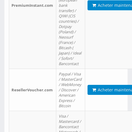
(european
Acheter mainten
PremiumInstant.com
bank
transfer) /
QIWI (CIS
countries) /
Dotpay
(Poland) /
Neosurf
(France) /
Bitcash (
Japan) / Ideal
/ Sofort/
Bancontact
Paypal / Visa
/ MasterCard
/ WebMoney
Acheter mainten
ResellerVoucher.com
/ Discover /
American
Express /
Bitcoin
Visa /
Mastercard /
Bancontact