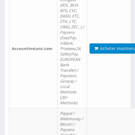
(BTC, BCH,
BTG, CVC,
DASH, ETC,
ETH, LTC,
OMG, ZEC…) /
Paysera
(EasyPay,
mBank,
Acheter mainten
AccountInstant.com
Przelewy24,
SafetyPay,
EUROPEAN
Bank
Transfer) /
Payssion,
Giropay /
Local
Methods
(20+
Methods)
Paypal /
Webmoney /
Bitcoin /
Paysera