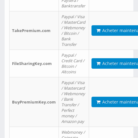
Paysera /
Banktransfer
Paypal / Visa
/ MasterCard
/ Webmoney
Acheter mainten
TakePremium.com
/ Bitcoin /
Bank
Transfer
Paypal /
Credit Card /
Acheter mainten
FileSharingKey.com
Bitcoin /
Altcoins
Paypal / Visa
/ Mastercard
/ Webmoney
/ Bank
Acheter mainten
BuyPremiumKey.com
Transfer /
Perfect
money /
Amazon pay
Webmoney /
Coingate