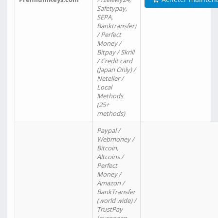
Safetypay,
SEPA,
Banktransfer)
/ Perfect
Money /
Bitpay / Skrill
/ Credit card
(Japan Only) /
Neteller /
Local
Methods
(25+
methods)
Paypal /
Webmoney /
Bitcoin,
Altcoins /
Perfect
Money /
Amazon /
BankTransfer
(world wide) /
TrustPay