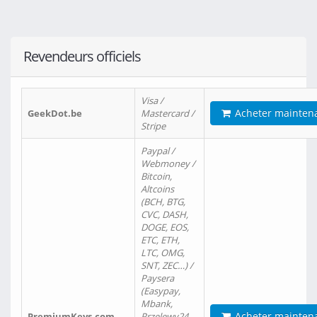
Revendeurs officiels
Visa /
Acheter mainten
GeekDot.be
Mastercard /
Stripe
Paypal /
Webmoney /
Bitcoin,
Altcoins
(BCH, BTG,
CVC, DASH,
DOGE, EOS,
ETC, ETH,
LTC, OMG,
SNT, ZEC…) /
Paysera
(Easypay,
Mbank,
Acheter mainten
PremiumKeys.com
Przelewy24,