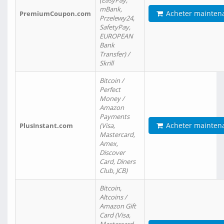
(EasyPay,
mBank,
Acheter mainten
PremiumCoupon.com
Przelewy24,
SafetyPay,
EUROPEAN
Bank
Transfer) /
Skrill
Bitcoin /
Perfect
Money /
Amazon
Payments
Acheter mainten
PlusInstant.com
(Visa,
Mastercard,
Amex,
Discover
Card, Diners
Club, JCB)
Bitcoin,
Altcoins /
Amazon Gift
Card (Visa,