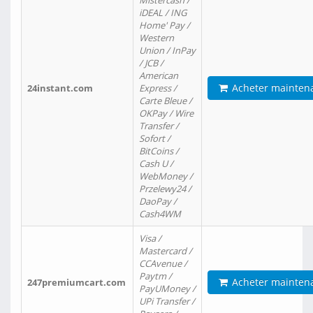
Mistercash /
iDEAL / ING
Home' Pay /
Western
Union / InPay
/ JCB /
American
Acheter mainten
24instant.com
Express /
Carte Bleue /
OKPay / Wire
Transfer /
Sofort /
BitCoins /
Cash U /
WebMoney /
Przelewy24 /
DaoPay /
Cash4WM
Visa /
Mastercard /
CCAvenue /
Paytm /
Acheter mainten
247premiumcart.com
PayUMoney /
UPi Transfer /