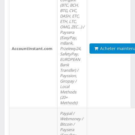
(BTC, BCH,
BTG, CVC,
DASH, ETC,
ETH, LTC,
OMG, ZEC…) /
Paysera
(EasyPay,
mBank,
Acheter mainten
AccountInstant.com
Przelewy24,
SafetyPay,
EUROPEAN
Bank
Transfer) /
Payssion,
Giropay /
Local
Methods
(20+
Methods)
Paypal /
Webmoney /
Bitcoin /
Paysera