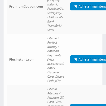
(EasyPay,
mBank,
Acheter mainten
PremiumCoupon.com
Przelewy24,
SafetyPay,
EUROPEAN
Bank
Transfer) /
Skrill
Bitcoin /
Perfect
Money /
Amazon
Payments
Acheter mainten
PlusInstant.com
(Visa,
Mastercard,
Amex,
Discover
Card, Diners
Club, JCB)
Bitcoin,
Altcoins /
Amazon Gift
Card (Visa,