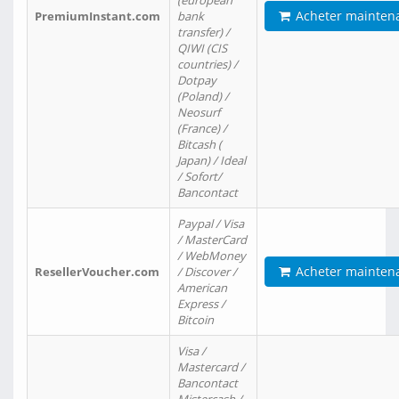
(european
Acheter mainten
PremiumInstant.com
bank
transfer) /
QIWI (CIS
countries) /
Dotpay
(Poland) /
Neosurf
(France) /
Bitcash (
Japan) / Ideal
/ Sofort/
Bancontact
Paypal / Visa
/ MasterCard
/ WebMoney
Acheter mainten
ResellerVoucher.com
/ Discover /
American
Express /
Bitcoin
Visa /
Mastercard /
Bancontact