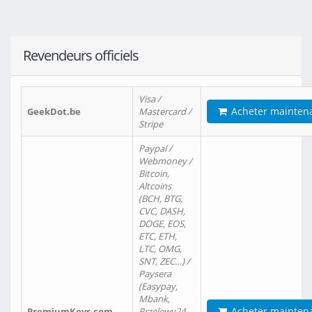
Revendeurs officiels
Visa /
Acheter mainten
GeekDot.be
Mastercard /
Stripe
Paypal /
Webmoney /
Bitcoin,
Altcoins
(BCH, BTG,
CVC, DASH,
DOGE, EOS,
ETC, ETH,
LTC, OMG,
SNT, ZEC…) /
Paysera
(Easypay,
Mbank,
Acheter mainten
PremiumKeys.com
Przelewy24,