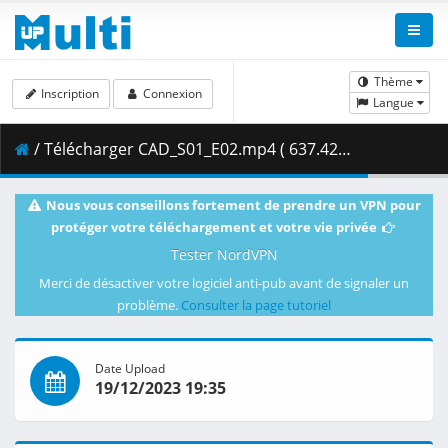
Thème
Inscription
Connexion
Langue
/ Télécharger CAD_S01_E02.mp4 ( 637.42 MB )
Nous vous conseillons fortement de prendre un VPN pour
protéger votre téléchargement et votre vie privée
Tester NordVPN
Merci de désactiver votre logiciel anti-pub avant de signaler un
problème.
Consulter la page tutoriel
Date Upload
19/12/2023 19:35