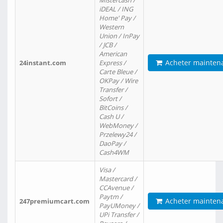
Mistercash /
iDEAL / ING
Home' Pay /
Western
Union / InPay
/ JCB /
American
Acheter mainten
24instant.com
Express /
Carte Bleue /
OKPay / Wire
Transfer /
Sofort /
BitCoins /
Cash U /
WebMoney /
Przelewy24 /
DaoPay /
Cash4WM
Visa /
Mastercard /
CCAvenue /
Paytm /
Acheter mainten
247premiumcart.com
PayUMoney /
UPi Transfer /