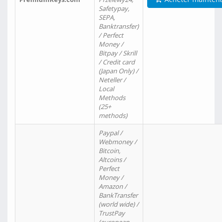
Safetypay,
SEPA,
Banktransfer)
/ Perfect
Money /
Bitpay / Skrill
/ Credit card
(Japan Only) /
Neteller /
Local
Methods
(25+
methods)
Paypal /
Webmoney /
Bitcoin,
Altcoins /
Perfect
Money /
Amazon /
BankTransfer
(world wide) /
TrustPay