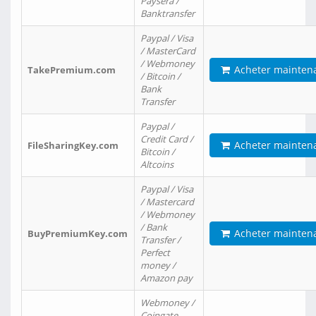
Paysera /
Banktransfer
Paypal / Visa
/ MasterCard
/ Webmoney
Acheter mainten
TakePremium.com
/ Bitcoin /
Bank
Transfer
Paypal /
Credit Card /
Acheter mainten
FileSharingKey.com
Bitcoin /
Altcoins
Paypal / Visa
/ Mastercard
/ Webmoney
/ Bank
Acheter mainten
BuyPremiumKey.com
Transfer /
Perfect
money /
Amazon pay
Webmoney /
Coingate