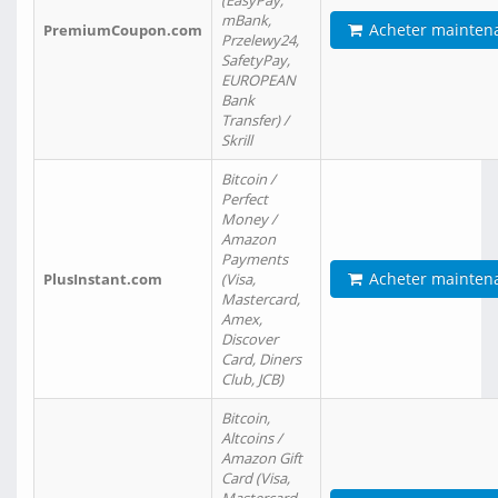
(EasyPay,
mBank,
Acheter mainten
PremiumCoupon.com
Przelewy24,
SafetyPay,
EUROPEAN
Bank
Transfer) /
Skrill
Bitcoin /
Perfect
Money /
Amazon
Payments
Acheter mainten
PlusInstant.com
(Visa,
Mastercard,
Amex,
Discover
Card, Diners
Club, JCB)
Bitcoin,
Altcoins /
Amazon Gift
Card (Visa,