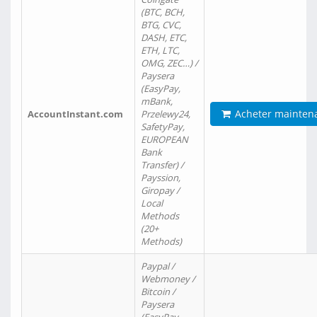
(BTC, BCH,
BTG, CVC,
DASH, ETC,
ETH, LTC,
OMG, ZEC…) /
Paysera
(EasyPay,
mBank,
Acheter mainten
AccountInstant.com
Przelewy24,
SafetyPay,
EUROPEAN
Bank
Transfer) /
Payssion,
Giropay /
Local
Methods
(20+
Methods)
Paypal /
Webmoney /
Bitcoin /
Paysera