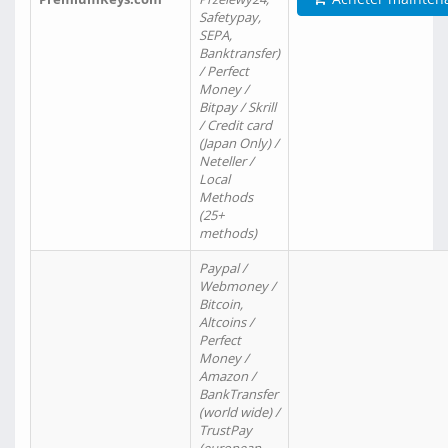
Safetypay,
SEPA,
Banktransfer)
/ Perfect
Money /
Bitpay / Skrill
/ Credit card
(Japan Only) /
Neteller /
Local
Methods
(25+
methods)
Paypal /
Webmoney /
Bitcoin,
Altcoins /
Perfect
Money /
Amazon /
BankTransfer
(world wide) /
TrustPay