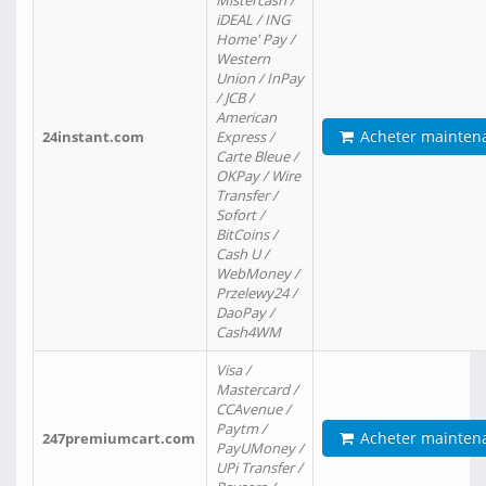
Mistercash /
iDEAL / ING
Home' Pay /
Western
Union / InPay
/ JCB /
American
Acheter mainten
24instant.com
Express /
Carte Bleue /
OKPay / Wire
Transfer /
Sofort /
BitCoins /
Cash U /
WebMoney /
Przelewy24 /
DaoPay /
Cash4WM
Visa /
Mastercard /
CCAvenue /
Paytm /
Acheter mainten
247premiumcart.com
PayUMoney /
UPi Transfer /