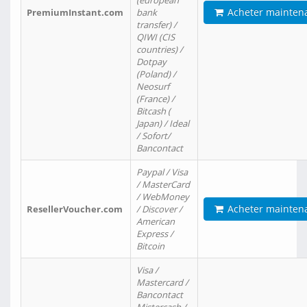
(european
Acheter mainten
PremiumInstant.com
bank
transfer) /
QIWI (CIS
countries) /
Dotpay
(Poland) /
Neosurf
(France) /
Bitcash (
Japan) / Ideal
/ Sofort/
Bancontact
Paypal / Visa
/ MasterCard
/ WebMoney
Acheter mainten
ResellerVoucher.com
/ Discover /
American
Express /
Bitcoin
Visa /
Mastercard /
Bancontact