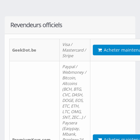
Revendeurs officiels
Visa /
Acheter mainten
GeekDot.be
Mastercard /
Stripe
Paypal /
Webmoney /
Bitcoin,
Altcoins
(BCH, BTG,
CVC, DASH,
DOGE, EOS,
ETC, ETH,
LTC, OMG,
SNT, ZEC…) /
Paysera
(Easypay,
Mbank,
Acheter mainten
PremiumKeys.com
Przelewy24,