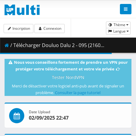
Thème
Inscription
Connexion
Langue
/ Télécharger Douluo Dalu 2 - 095 (2160p HQ) [WeTV-Corrected].mkv.003 ( 491.98 MB )
Nous vous conseillons fortement de prendre un VPN pour
protéger votre téléchargement et votre vie privée
Tester NordVPN
Merci de désactiver votre logiciel anti-pub avant de signaler un
problème.
Consulter la page tutoriel
Date Upload
02/09/2025 22:47