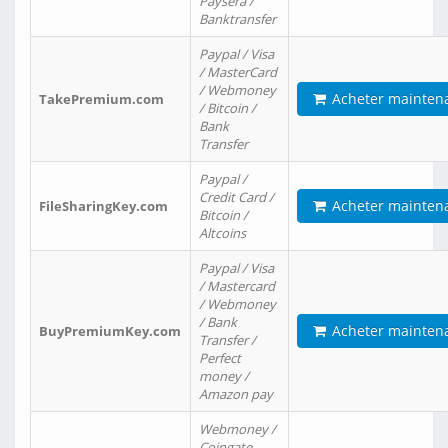
Paysera /
Banktransfer
Paypal / Visa
/ MasterCard
/ Webmoney
Acheter mainten
TakePremium.com
/ Bitcoin /
Bank
Transfer
Paypal /
Credit Card /
Acheter mainten
FileSharingKey.com
Bitcoin /
Altcoins
Paypal / Visa
/ Mastercard
/ Webmoney
/ Bank
Acheter mainten
BuyPremiumKey.com
Transfer /
Perfect
money /
Amazon pay
Webmoney /
Coingate