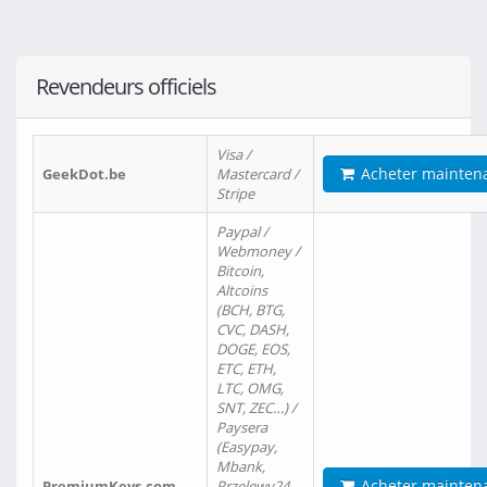
Revendeurs officiels
Visa /
Acheter mainten
GeekDot.be
Mastercard /
Stripe
Paypal /
Webmoney /
Bitcoin,
Altcoins
(BCH, BTG,
CVC, DASH,
DOGE, EOS,
ETC, ETH,
LTC, OMG,
SNT, ZEC…) /
Paysera
(Easypay,
Mbank,
Acheter mainten
PremiumKeys.com
Przelewy24,