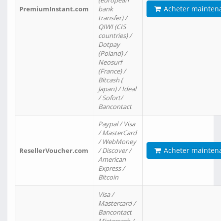
(european
Acheter mainten
PremiumInstant.com
bank
transfer) /
QIWI (CIS
countries) /
Dotpay
(Poland) /
Neosurf
(France) /
Bitcash (
Japan) / Ideal
/ Sofort/
Bancontact
Paypal / Visa
/ MasterCard
/ WebMoney
Acheter mainten
ResellerVoucher.com
/ Discover /
American
Express /
Bitcoin
Visa /
Mastercard /
Bancontact