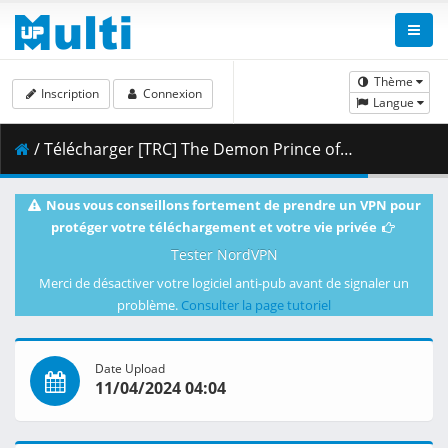
Thème
Inscription
Connexion
Langue
/ Télécharger [TRC] The Demon Prince of Momochi House - S01E08 [English Dub] [CR WEB-RIP 1080p HEVC-10 AAC] [1668C1CA].mkv.002 ( 280.40 MB )
Nous vous conseillons fortement de prendre un VPN pour
protéger votre téléchargement et votre vie privée
Tester NordVPN
Merci de désactiver votre logiciel anti-pub avant de signaler un
problème.
Consulter la page tutoriel
Date Upload
11/04/2024 04:04