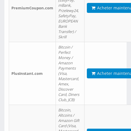
(EasyPay,
mBank,
Acheter mainten
PremiumCoupon.com
Przelewy24,
SafetyPay,
EUROPEAN
Bank
Transfer) /
Skrill
Bitcoin /
Perfect
Money /
Amazon
Payments
Acheter mainten
PlusInstant.com
(Visa,
Mastercard,
Amex,
Discover
Card, Diners
Club, JCB)
Bitcoin,
Altcoins /
Amazon Gift
Card (Visa,