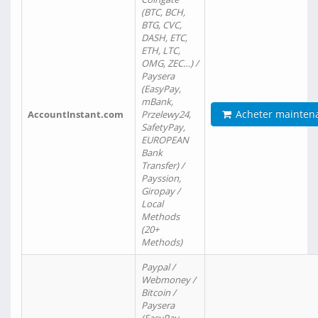
(BTC, BCH,
BTG, CVC,
DASH, ETC,
ETH, LTC,
OMG, ZEC…) /
Paysera
(EasyPay,
mBank,
Acheter mainten
AccountInstant.com
Przelewy24,
SafetyPay,
EUROPEAN
Bank
Transfer) /
Payssion,
Giropay /
Local
Methods
(20+
Methods)
Paypal /
Webmoney /
Bitcoin /
Paysera