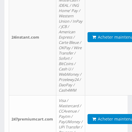
Mistercash /
iDEAL / ING
Home' Pay /
Western
Union / InPay
/ JCB /
American
Acheter mainten
24instant.com
Express /
Carte Bleue /
OKPay / Wire
Transfer /
Sofort /
BitCoins /
Cash U /
WebMoney /
Przelewy24 /
DaoPay /
Cash4WM
Visa /
Mastercard /
CCAvenue /
Paytm /
Acheter mainten
247premiumcart.com
PayUMoney /
UPi Transfer /