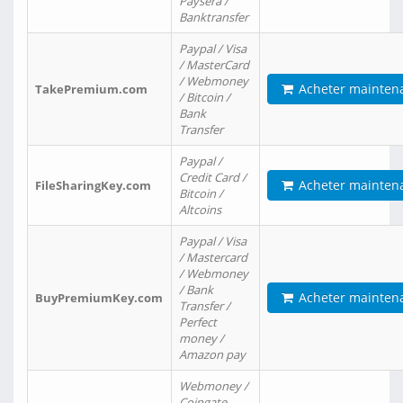
Paysera /
Banktransfer
Paypal / Visa
/ MasterCard
/ Webmoney
Acheter mainten
TakePremium.com
/ Bitcoin /
Bank
Transfer
Paypal /
Credit Card /
Acheter mainten
FileSharingKey.com
Bitcoin /
Altcoins
Paypal / Visa
/ Mastercard
/ Webmoney
/ Bank
Acheter mainten
BuyPremiumKey.com
Transfer /
Perfect
money /
Amazon pay
Webmoney /
Coingate