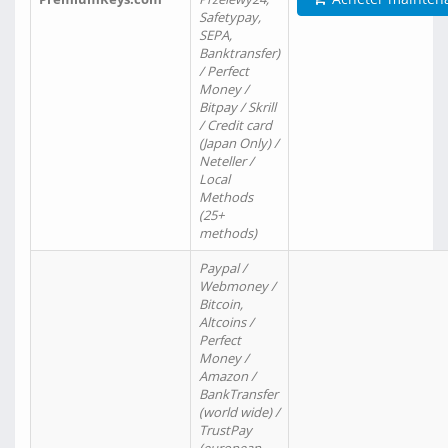
Safetypay,
SEPA,
Banktransfer)
/ Perfect
Money /
Bitpay / Skrill
/ Credit card
(Japan Only) /
Neteller /
Local
Methods
(25+
methods)
Paypal /
Webmoney /
Bitcoin,
Altcoins /
Perfect
Money /
Amazon /
BankTransfer
(world wide) /
TrustPay