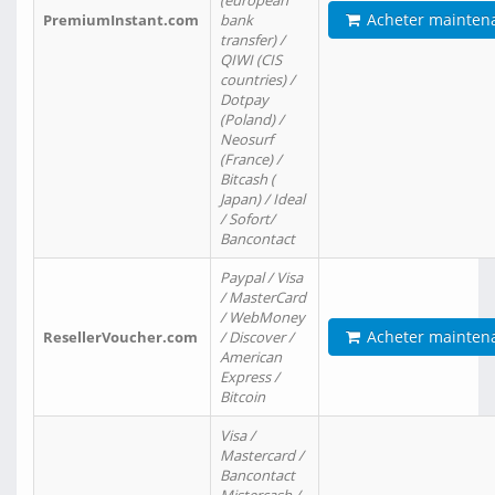
(european
Acheter mainten
PremiumInstant.com
bank
transfer) /
QIWI (CIS
countries) /
Dotpay
(Poland) /
Neosurf
(France) /
Bitcash (
Japan) / Ideal
/ Sofort/
Bancontact
Paypal / Visa
/ MasterCard
/ WebMoney
Acheter mainten
ResellerVoucher.com
/ Discover /
American
Express /
Bitcoin
Visa /
Mastercard /
Bancontact