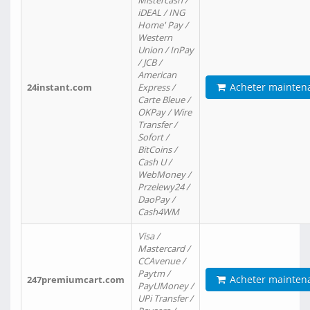
Mistercash /
iDEAL / ING
Home' Pay /
Western
Union / InPay
/ JCB /
American
Acheter mainten
24instant.com
Express /
Carte Bleue /
OKPay / Wire
Transfer /
Sofort /
BitCoins /
Cash U /
WebMoney /
Przelewy24 /
DaoPay /
Cash4WM
Visa /
Mastercard /
CCAvenue /
Paytm /
Acheter mainten
247premiumcart.com
PayUMoney /
UPi Transfer /