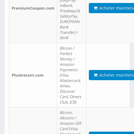
(EasyPay,
mBank,
Acheter mainten
PremiumCoupon.com
Przelewy24,
SafetyPay,
EUROPEAN
Bank
Transfer) /
Skrill
Bitcoin /
Perfect
Money /
Amazon
Payments
Acheter mainten
PlusInstant.com
(Visa,
Mastercard,
Amex,
Discover
Card, Diners
Club, JCB)
Bitcoin,
Altcoins /
Amazon Gift
Card (Visa,