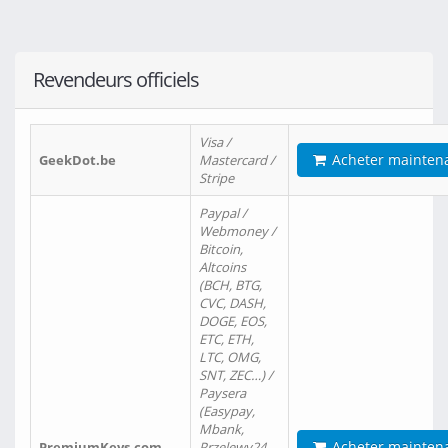
Revendeurs officiels
Visa /
Acheter mainten
GeekDot.be
Mastercard /
Stripe
Paypal /
Webmoney /
Bitcoin,
Altcoins
(BCH, BTG,
CVC, DASH,
DOGE, EOS,
ETC, ETH,
LTC, OMG,
SNT, ZEC…) /
Paysera
(Easypay,
Mbank,
Acheter mainten
PremiumKeys.com
Przelewy24,