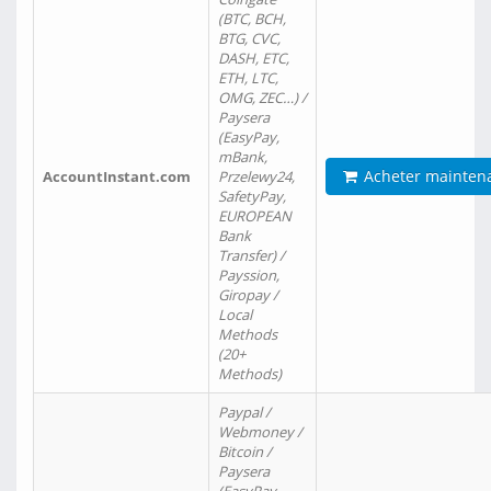
(BTC, BCH,
BTG, CVC,
DASH, ETC,
ETH, LTC,
OMG, ZEC…) /
Paysera
(EasyPay,
mBank,
Acheter mainten
AccountInstant.com
Przelewy24,
SafetyPay,
EUROPEAN
Bank
Transfer) /
Payssion,
Giropay /
Local
Methods
(20+
Methods)
Paypal /
Webmoney /
Bitcoin /
Paysera