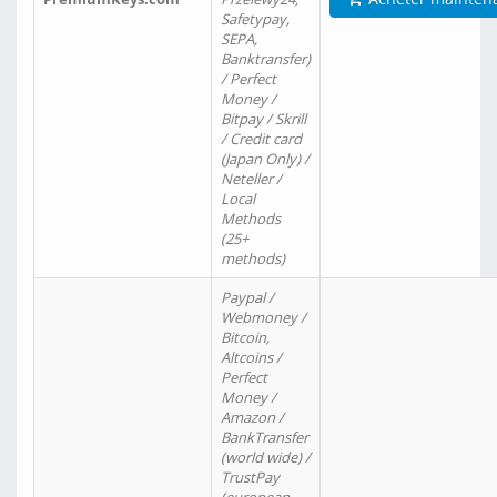
Safetypay,
SEPA,
Banktransfer)
/ Perfect
Money /
Bitpay / Skrill
/ Credit card
(Japan Only) /
Neteller /
Local
Methods
(25+
methods)
Paypal /
Webmoney /
Bitcoin,
Altcoins /
Perfect
Money /
Amazon /
BankTransfer
(world wide) /
TrustPay