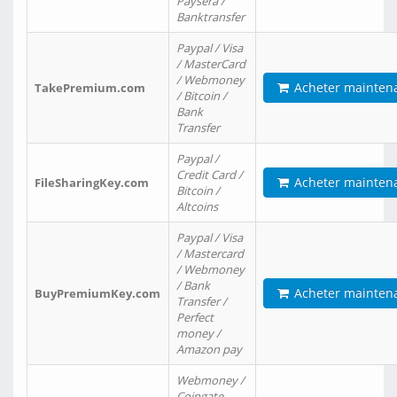
Paysera /
Banktransfer
Paypal / Visa
/ MasterCard
/ Webmoney
Acheter mainten
TakePremium.com
/ Bitcoin /
Bank
Transfer
Paypal /
Credit Card /
Acheter mainten
FileSharingKey.com
Bitcoin /
Altcoins
Paypal / Visa
/ Mastercard
/ Webmoney
/ Bank
Acheter mainten
BuyPremiumKey.com
Transfer /
Perfect
money /
Amazon pay
Webmoney /
Coingate