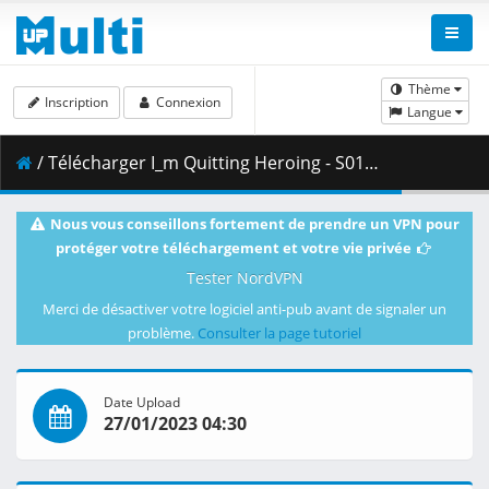
Thème
Inscription
Connexion
Langue
/ Télécharger I_m Quitting Heroing - S01E03v2 [BD 1080p x264 FLAC] [Dual-Audio].mkv.002 ( 390.21 MB )
Nous vous conseillons fortement de prendre un VPN pour
protéger votre téléchargement et votre vie privée
Tester NordVPN
Merci de désactiver votre logiciel anti-pub avant de signaler un
problème.
Consulter la page tutoriel
Date Upload
27/01/2023 04:30