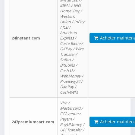
Mistercash /
iDEAL / ING
Home' Pay /
Western
Union / InPay
/ JCB /
American
Acheter mainten
24instant.com
Express /
Carte Bleue /
OKPay / Wire
Transfer /
Sofort /
BitCoins /
Cash U /
WebMoney /
Przelewy24 /
DaoPay /
Cash4WM
Visa /
Mastercard /
CCAvenue /
Paytm /
Acheter mainten
247premiumcart.com
PayUMoney /
UPi Transfer /