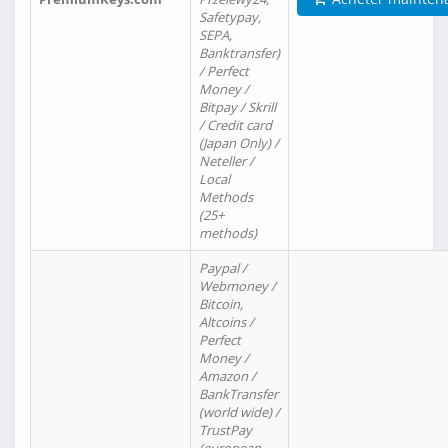
Safetypay,
SEPA,
Banktransfer)
/ Perfect
Money /
Bitpay / Skrill
/ Credit card
(Japan Only) /
Neteller /
Local
Methods
(25+
methods)
Paypal /
Webmoney /
Bitcoin,
Altcoins /
Perfect
Money /
Amazon /
BankTransfer
(world wide) /
TrustPay