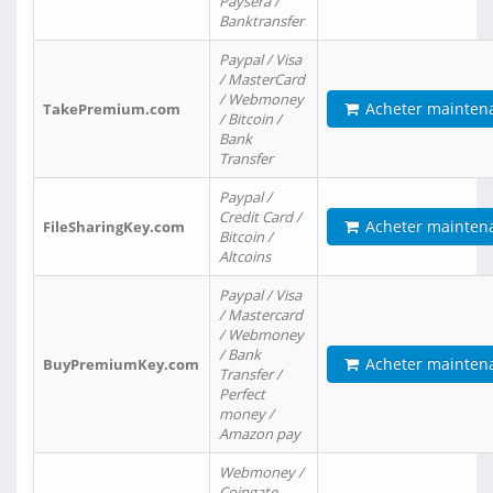
Paysera /
Banktransfer
Paypal / Visa
/ MasterCard
/ Webmoney
Acheter mainten
TakePremium.com
/ Bitcoin /
Bank
Transfer
Paypal /
Credit Card /
Acheter mainten
FileSharingKey.com
Bitcoin /
Altcoins
Paypal / Visa
/ Mastercard
/ Webmoney
/ Bank
Acheter mainten
BuyPremiumKey.com
Transfer /
Perfect
money /
Amazon pay
Webmoney /
Coingate