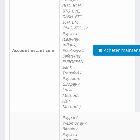
(BTC, BCH,
BTG, CVC,
DASH, ETC,
ETH, LTC,
OMG, ZEC…) /
Paysera
(EasyPay,
mBank,
Acheter mainten
AccountInstant.com
Przelewy24,
SafetyPay,
EUROPEAN
Bank
Transfer) /
Payssion,
Giropay /
Local
Methods
(20+
Methods)
Paypal /
Webmoney /
Bitcoin /
Paysera