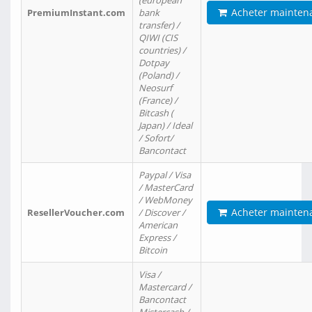
(european
Acheter mainten
PremiumInstant.com
bank
transfer) /
QIWI (CIS
countries) /
Dotpay
(Poland) /
Neosurf
(France) /
Bitcash (
Japan) / Ideal
/ Sofort/
Bancontact
Paypal / Visa
/ MasterCard
/ WebMoney
Acheter mainten
ResellerVoucher.com
/ Discover /
American
Express /
Bitcoin
Visa /
Mastercard /
Bancontact