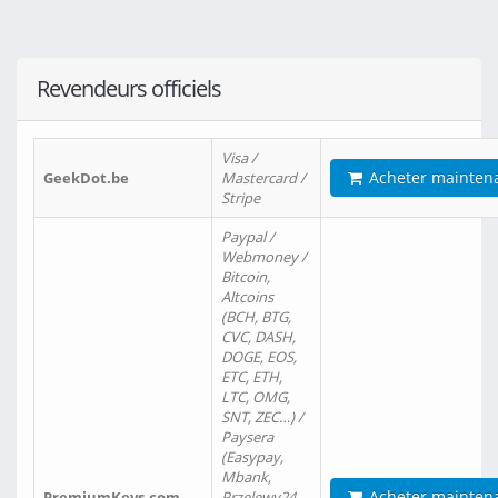
Revendeurs officiels
Visa /
Acheter mainten
GeekDot.be
Mastercard /
Stripe
Paypal /
Webmoney /
Bitcoin,
Altcoins
(BCH, BTG,
CVC, DASH,
DOGE, EOS,
ETC, ETH,
LTC, OMG,
SNT, ZEC…) /
Paysera
(Easypay,
Mbank,
Acheter mainten
PremiumKeys.com
Przelewy24,