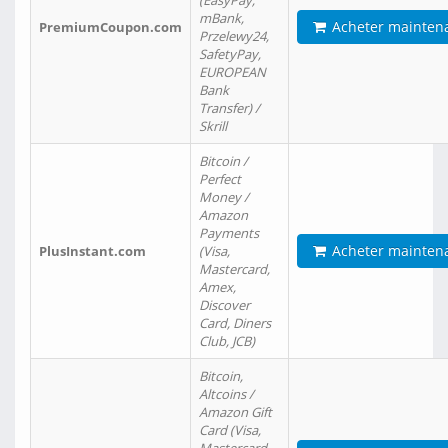
(EasyPay,
mBank,
Acheter mainten
PremiumCoupon.com
Przelewy24,
SafetyPay,
EUROPEAN
Bank
Transfer) /
Skrill
Bitcoin /
Perfect
Money /
Amazon
Payments
Acheter mainten
PlusInstant.com
(Visa,
Mastercard,
Amex,
Discover
Card, Diners
Club, JCB)
Bitcoin,
Altcoins /
Amazon Gift
Card (Visa,