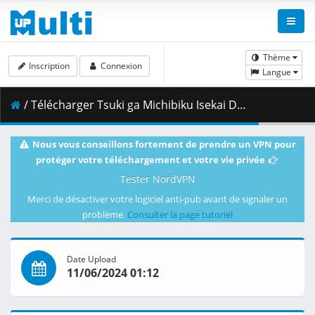
Thème
Inscription
Connexion
Langue
/ Télécharger Tsuki ga Michibiku Isekai Douchuu - S02E21 - DUAL 720p WEB x264 -NanDesuKa (CR).mkv.001 ( 372.28 MB )
Nous vous conseillons fortement de prendre un VPN pour
protéger votre téléchargement et votre vie privée
Tester NordVPN
Merci de désactiver votre logiciel anti-pub avant de signaler un
problème.
Consulter la page tutoriel
Date Upload
11/06/2024 01:12