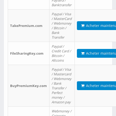
Paysera /
Banktransfer
Paypal / Visa
/ MasterCard
/ Webmoney
Acheter mainten
TakePremium.com
/ Bitcoin /
Bank
Transfer
Paypal /
Credit Card /
Acheter mainten
FileSharingKey.com
Bitcoin /
Altcoins
Paypal / Visa
/ Mastercard
/ Webmoney
/ Bank
Acheter mainten
BuyPremiumKey.com
Transfer /
Perfect
money /
Amazon pay
Webmoney /
Coingate