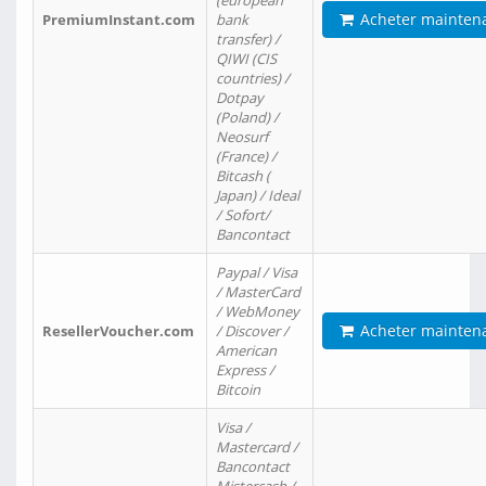
(european
Acheter mainten
PremiumInstant.com
bank
transfer) /
QIWI (CIS
countries) /
Dotpay
(Poland) /
Neosurf
(France) /
Bitcash (
Japan) / Ideal
/ Sofort/
Bancontact
Paypal / Visa
/ MasterCard
/ WebMoney
Acheter mainten
ResellerVoucher.com
/ Discover /
American
Express /
Bitcoin
Visa /
Mastercard /
Bancontact