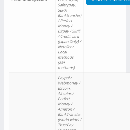
Safetypay,
SEPA,
Banktransfer)
/ Perfect
Money /
Bitpay / Skrill
/ Credit card
(Japan Only) /
Neteller /
Local
Methods
(25+
methods)
Paypal /
Webmoney /
Bitcoin,
Altcoins /
Perfect
Money /
Amazon /
BankTransfer
(world wide) /
TrustPay