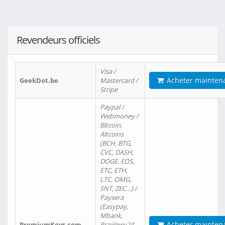
Revendeurs officiels
Visa /
Acheter mainten
GeekDot.be
Mastercard /
Stripe
Paypal /
Webmoney /
Bitcoin,
Altcoins
(BCH, BTG,
CVC, DASH,
DOGE, EOS,
ETC, ETH,
LTC, OMG,
SNT, ZEC…) /
Paysera
(Easypay,
Mbank,
Acheter mainten
PremiumKeys.com
Przelewy24,