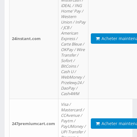
Mistercash /
iDEAL / ING
Home' Pay /
Western
Union / InPay
/ JCB /
American
Acheter mainten
24instant.com
Express /
Carte Bleue /
OKPay / Wire
Transfer /
Sofort /
BitCoins /
Cash U /
WebMoney /
Przelewy24 /
DaoPay /
Cash4WM
Visa /
Mastercard /
CCAvenue /
Paytm /
Acheter mainten
247premiumcart.com
PayUMoney /
UPi Transfer /