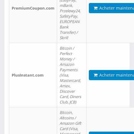
(EasyPay,
mBank,
Acheter mainten
PremiumCoupon.com
Przelewy24,
SafetyPay,
EUROPEAN
Bank
Transfer) /
Skrill
Bitcoin /
Perfect
Money /
Amazon
Payments
Acheter mainten
PlusInstant.com
(Visa,
Mastercard,
Amex,
Discover
Card, Diners
Club, JCB)
Bitcoin,
Altcoins /
Amazon Gift
Card (Visa,