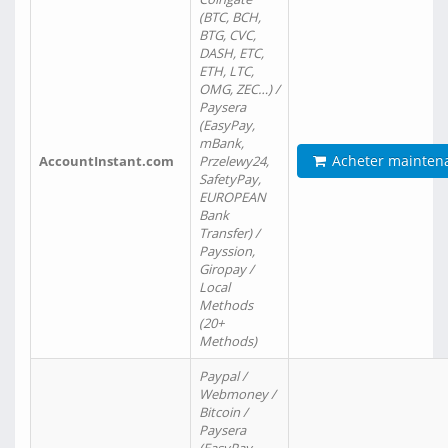
(BTC, BCH,
BTG, CVC,
DASH, ETC,
ETH, LTC,
OMG, ZEC…) /
Paysera
(EasyPay,
mBank,
Acheter mainten
AccountInstant.com
Przelewy24,
SafetyPay,
EUROPEAN
Bank
Transfer) /
Payssion,
Giropay /
Local
Methods
(20+
Methods)
Paypal /
Webmoney /
Bitcoin /
Paysera