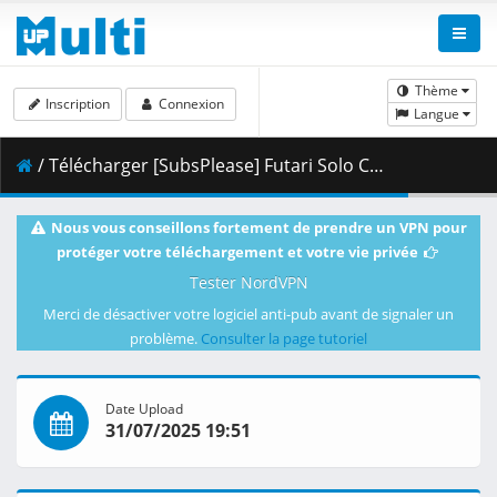
Thème
Inscription
Connexion
Langue
/ Télécharger [SubsPlease] Futari Solo Camp - 04 (720p) [37B9F4F5].mkv.002 ( 351.32 MB )
Nous vous conseillons fortement de prendre un VPN pour
protéger votre téléchargement et votre vie privée
Tester NordVPN
Merci de désactiver votre logiciel anti-pub avant de signaler un
problème.
Consulter la page tutoriel
Date Upload
31/07/2025 19:51