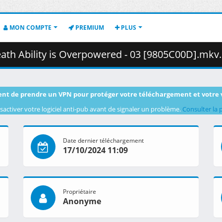
MON COMPTE
PREMIUM
PLUS
 Ability is Overpowered - 03 [9805C00D].mkv.002 ( 4
nt de prendre un VPN pour protéger votre téléchargement et votre 
sactiver votre logiciel anti-pub avant de signaler un problème.
Consulter la 
Date dernier téléchargement
17/10/2024 11:09
Propriétaire
Anonyme