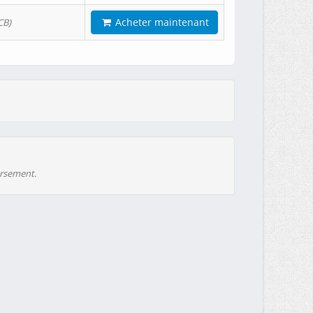
Acheter maintenant
CB)
ursement.