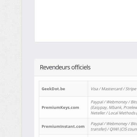
Revendeurs officiels
GeekDot.be
Visa / Mastercard / Stripe
Paypal / Webmoney / Bitc
PremiumKeys.com
(Easypay, Mbank, Przelewy2
Neteller / Local Methods
Paypal / Webmoney / Bitc
PremiumInstant.com
transfer) / QIWI (CIS coun