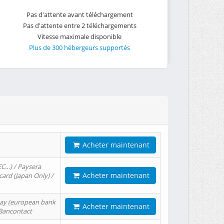
Pas d'attente avant téléchargement
Pas d'attente entre 2 téléchargements
Vitesse maximale disponible
Plus de 300 hébergeurs supportés
Acheter maintenant
EC…) / Paysera
Acheter maintenant
card (Japan Only) /
tPay (european bank
Acheter maintenant
/ Bancontact