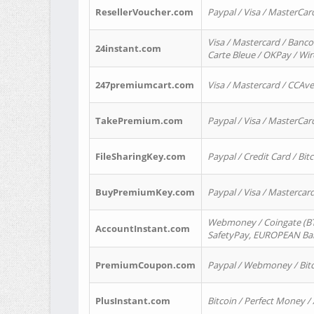
ResellerVoucher.com
Paypal / Visa / MasterCar
Visa / Mastercard / Banco
24instant.com
Carte Bleue / OKPay / Wi
247premiumcart.com
Visa / Mastercard / CCAv
TakePremium.com
Paypal / Visa / MasterCar
FileSharingKey.com
Paypal / Credit Card / Bitc
BuyPremiumKey.com
Paypal / Visa / Masterca
Webmoney / Coingate (BTC
AccountInstant.com
SafetyPay, EUROPEAN Bank
PremiumCoupon.com
Paypal / Webmoney / Bitc
PlusInstant.com
Bitcoin / Perfect Money /