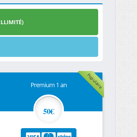
LLIMITÉ)
Populaire
Premium 1 an
50€