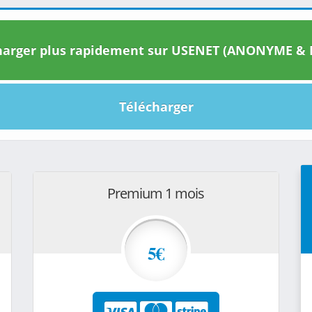
arger plus rapidement sur USENET (ANONYME & I
Télécharger
Premium 1 mois
5€