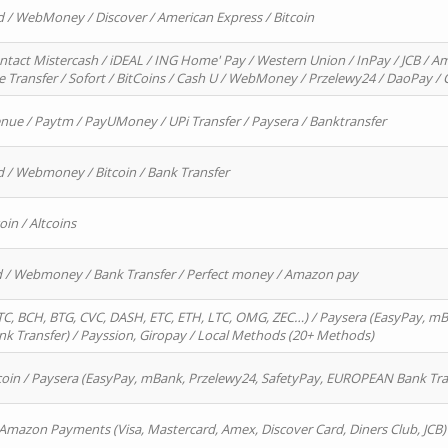
d / WebMoney / Discover / American Express / Bitcoin
ntact Mistercash / iDEAL / ING Home' Pay / Western Union / InPay / JCB / Am
re Transfer / Sofort / BitCoins / Cash U / WebMoney / Przelewy24 / DaoPay 
enue / Paytm / PayUMoney / UPi Transfer / Paysera / Banktransfer
d / Webmoney / Bitcoin / Bank Transfer
oin / Altcoins
rd / Webmoney / Bank Transfer / Perfect money / Amazon pay
, BCH, BTG, CVC, DASH, ETC, ETH, LTC, OMG, ZEC…) / Paysera (EasyPay, mB
 Transfer) / Payssion, Giropay / Local Methods (20+ Methods)
oin / Paysera (EasyPay, mBank, Przelewy24, SafetyPay, EUROPEAN Bank Transf
 Amazon Payments (Visa, Mastercard, Amex, Discover Card, Diners Club, JCB)