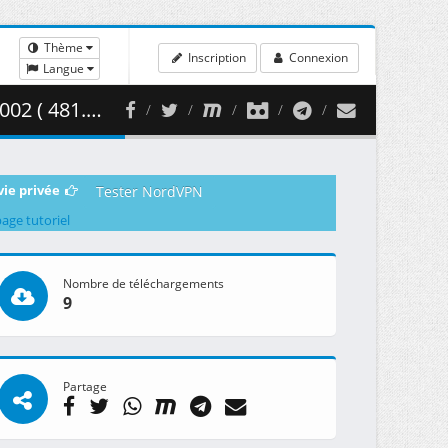
Thème
Inscription
Connexion
Langue
81.92 MB )
vie privée
Tester NordVPN
page tutoriel
Nombre de téléchargements
9
Partage