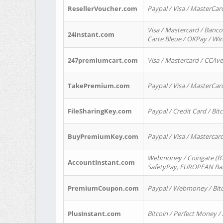
ResellerVoucher.com
Paypal / Visa / MasterCar
Visa / Mastercard / Banco
24instant.com
Carte Bleue / OKPay / Wi
247premiumcart.com
Visa / Mastercard / CCAv
TakePremium.com
Paypal / Visa / MasterCar
FileSharingKey.com
Paypal / Credit Card / Bitc
BuyPremiumKey.com
Paypal / Visa / Masterca
Webmoney / Coingate (BTC
AccountInstant.com
SafetyPay, EUROPEAN Bank
PremiumCoupon.com
Paypal / Webmoney / Bitc
PlusInstant.com
Bitcoin / Perfect Money /