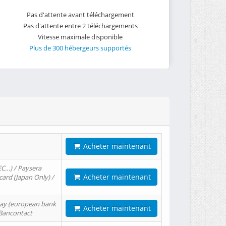
Pas d'attente avant téléchargement
Pas d'attente entre 2 téléchargements
Vitesse maximale disponible
Plus de 300 hébergeurs supportés
Acheter maintenant
EC…) / Paysera
Acheter maintenant
card (Japan Only) /
tPay (european bank
Acheter maintenant
/ Bancontact