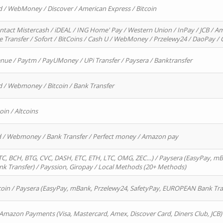
d / WebMoney / Discover / American Express / Bitcoin
ntact Mistercash / iDEAL / ING Home' Pay / Western Union / InPay / JCB / Am
re Transfer / Sofort / BitCoins / Cash U / WebMoney / Przelewy24 / DaoPay 
enue / Paytm / PayUMoney / UPi Transfer / Paysera / Banktransfer
d / Webmoney / Bitcoin / Bank Transfer
oin / Altcoins
rd / Webmoney / Bank Transfer / Perfect money / Amazon pay
, BCH, BTG, CVC, DASH, ETC, ETH, LTC, OMG, ZEC…) / Paysera (EasyPay, mB
 Transfer) / Payssion, Giropay / Local Methods (20+ Methods)
oin / Paysera (EasyPay, mBank, Przelewy24, SafetyPay, EUROPEAN Bank Transf
 Amazon Payments (Visa, Mastercard, Amex, Discover Card, Diners Club, JCB)