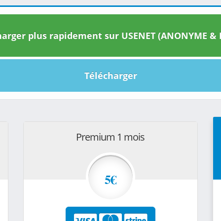
arger plus rapidement sur USENET (ANONYME & I
Télécharger
Premium 1 mois
5€