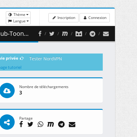
Thème
Inscription
Connexion
Langue
90.70 MB )
vie privée
Tester NordVPN
page tutoriel
Nombre de téléchargements
3
Partage