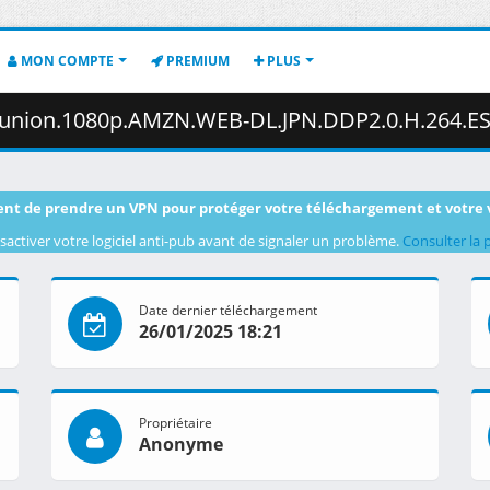
MON COMPTE
PREMIUM
PLUS
80p.AMZN.WEB-DL.JPN.DDP2.0.H.264.ESub-ToonsHub.mkv.001 ( 3
nt de prendre un VPN pour protéger votre téléchargement et votre 
sactiver votre logiciel anti-pub avant de signaler un problème.
Consulter la 
Date dernier téléchargement
26/01/2025 18:21
Propriétaire
Anonyme