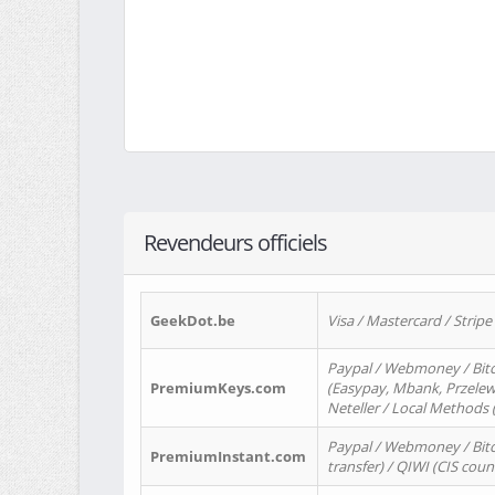
Revendeurs officiels
GeekDot.be
Visa / Mastercard / Stripe
Paypal / Webmoney / Bitc
PremiumKeys.com
(Easypay, Mbank, Przelewy2
Neteller / Local Methods
Paypal / Webmoney / Bitc
PremiumInstant.com
transfer) / QIWI (CIS coun