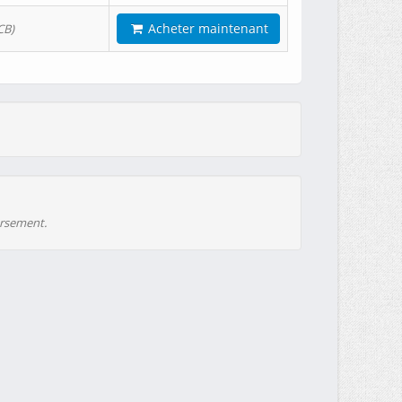
Acheter maintenant
CB)
ursement.