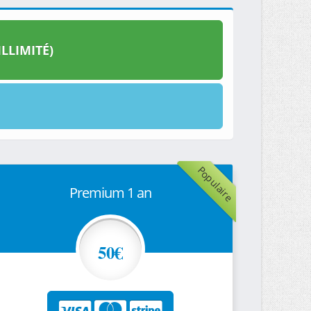
LLIMITÉ)
Populaire
Premium 1 an
50€