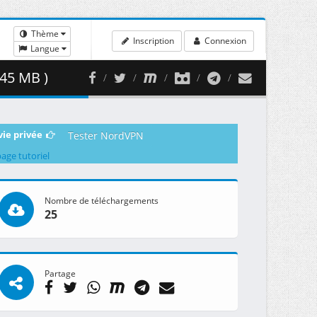
Thème
Inscription
Connexion
Langue
.45 MB )
vie privée
Tester NordVPN
page tutoriel
Nombre de téléchargements
25
Partage