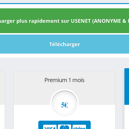
arger plus rapidement sur USENET (ANONYME & I
Télécharger
Premium 1 mois
5€