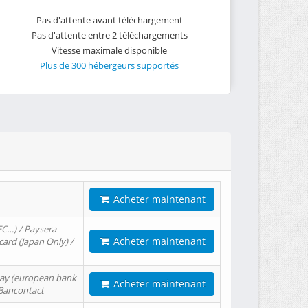
Pas d'attente avant téléchargement
Pas d'attente entre 2 téléchargements
Vitesse maximale disponible
Plus de 300 hébergeurs supportés
Acheter maintenant
EC…) / Paysera
Acheter maintenant
card (Japan Only) /
tPay (european bank
Acheter maintenant
/ Bancontact