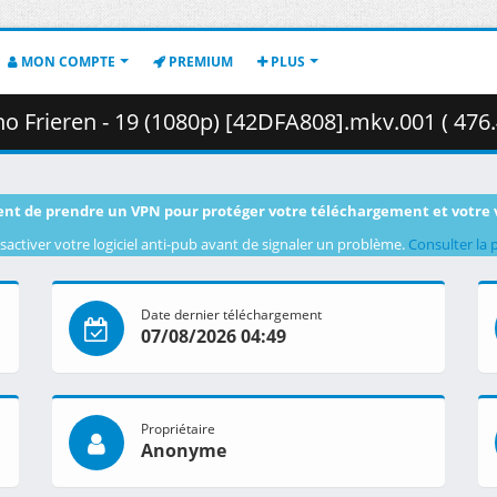
MON COMPTE
PREMIUM
PLUS
o Frieren - 19 (1080p) [42DFA808].mkv.001 ( 476
nt de prendre un VPN pour protéger votre téléchargement et votre 
sactiver votre logiciel anti-pub avant de signaler un problème.
Consulter la 
Date dernier téléchargement
07/08/2026 04:49
Propriétaire
Anonyme