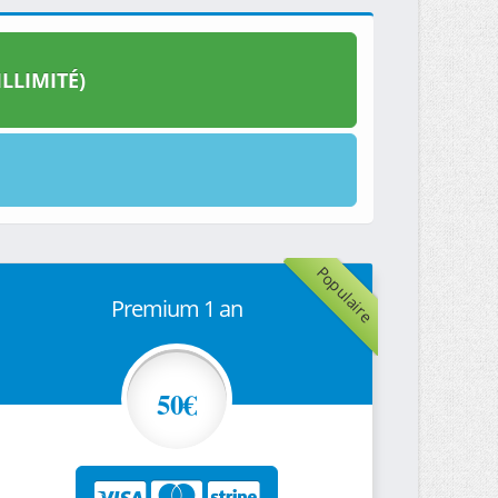
LLIMITÉ)
Populaire
Premium 1 an
50€