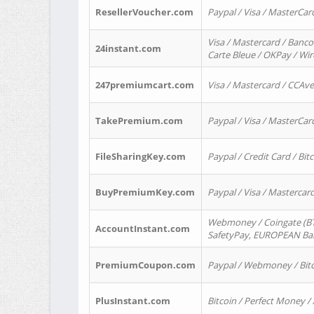
ResellerVoucher.com
Paypal / Visa / MasterCar
Visa / Mastercard / Banco
24instant.com
Carte Bleue / OKPay / Wi
247premiumcart.com
Visa / Mastercard / CCAv
TakePremium.com
Paypal / Visa / MasterCar
FileSharingKey.com
Paypal / Credit Card / Bitc
BuyPremiumKey.com
Paypal / Visa / Masterca
Webmoney / Coingate (BTC
AccountInstant.com
SafetyPay, EUROPEAN Bank
PremiumCoupon.com
Paypal / Webmoney / Bitc
PlusInstant.com
Bitcoin / Perfect Money /