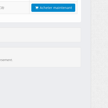
Acheter maintenant
CB)
ursement.