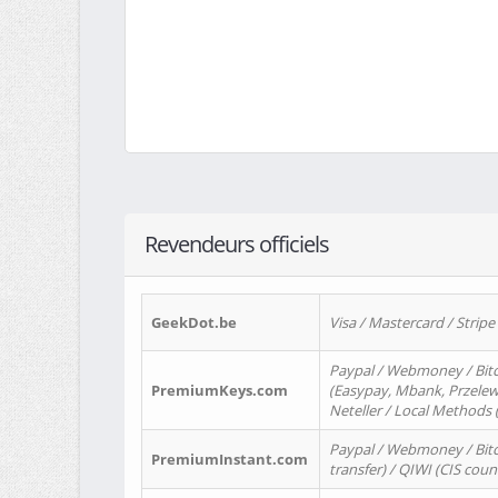
Revendeurs officiels
GeekDot.be
Visa / Mastercard / Stripe
Paypal / Webmoney / Bitc
PremiumKeys.com
(Easypay, Mbank, Przelewy2
Neteller / Local Methods
Paypal / Webmoney / Bitc
PremiumInstant.com
transfer) / QIWI (CIS coun