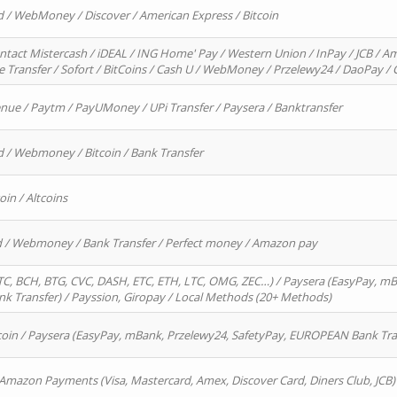
d / WebMoney / Discover / American Express / Bitcoin
ntact Mistercash / iDEAL / ING Home' Pay / Western Union / InPay / JCB / Am
re Transfer / Sofort / BitCoins / Cash U / WebMoney / Przelewy24 / DaoPay 
enue / Paytm / PayUMoney / UPi Transfer / Paysera / Banktransfer
d / Webmoney / Bitcoin / Bank Transfer
oin / Altcoins
rd / Webmoney / Bank Transfer / Perfect money / Amazon pay
, BCH, BTG, CVC, DASH, ETC, ETH, LTC, OMG, ZEC…) / Paysera (EasyPay, mB
 Transfer) / Payssion, Giropay / Local Methods (20+ Methods)
oin / Paysera (EasyPay, mBank, Przelewy24, SafetyPay, EUROPEAN Bank Transf
 Amazon Payments (Visa, Mastercard, Amex, Discover Card, Diners Club, JCB)