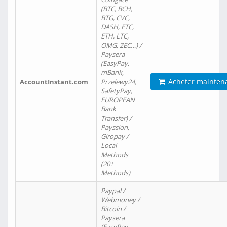
(BTC, BCH,
BTG, CVC,
DASH, ETC,
ETH, LTC,
OMG, ZEC…) /
Paysera
(EasyPay,
mBank,
Acheter mainten
AccountInstant.com
Przelewy24,
SafetyPay,
EUROPEAN
Bank
Transfer) /
Payssion,
Giropay /
Local
Methods
(20+
Methods)
Paypal /
Webmoney /
Bitcoin /
Paysera