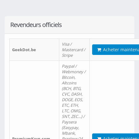
Revendeurs officiels
Visa /
Acheter mainten
GeekDot.be
Mastercard /
Stripe
Paypal /
Webmoney /
Bitcoin,
Altcoins
(BCH, BTG,
CVC, DASH,
DOGE, EOS,
ETC, ETH,
LTC, OMG,
SNT, ZEC…) /
Paysera
(Easypay,
Mbank,
Acheter mainten
PremiumKeys.com
Przelewy24,