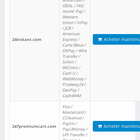
Mistercash /
iDEAL / ING
Home' Pay /
Western
Union / InPay
/ JCB /
American
Acheter mainten
24instant.com
Express /
Carte Bleue /
OKPay / Wire
Transfer /
Sofort /
BitCoins /
Cash U /
WebMoney /
Przelewy24 /
DaoPay /
Cash4WM
Visa /
Mastercard /
CCAvenue /
Paytm /
Acheter mainten
247premiumcart.com
PayUMoney /
UPi Transfer /