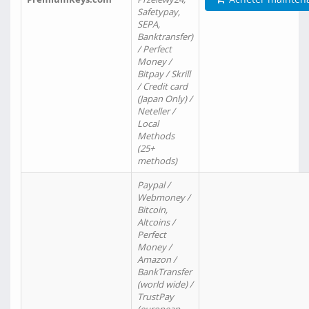
Safetypay,
SEPA,
Banktransfer)
/ Perfect
Money /
Bitpay / Skrill
/ Credit card
(Japan Only) /
Neteller /
Local
Methods
(25+
methods)
Paypal /
Webmoney /
Bitcoin,
Altcoins /
Perfect
Money /
Amazon /
BankTransfer
(world wide) /
TrustPay