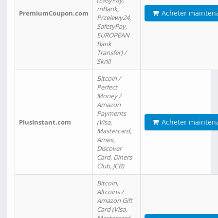
(EasyPay,
mBank,
Acheter mainten
PremiumCoupon.com
Przelewy24,
SafetyPay,
EUROPEAN
Bank
Transfer) /
Skrill
Bitcoin /
Perfect
Money /
Amazon
Payments
Acheter mainten
PlusInstant.com
(Visa,
Mastercard,
Amex,
Discover
Card, Diners
Club, JCB)
Bitcoin,
Altcoins /
Amazon Gift
Card (Visa,