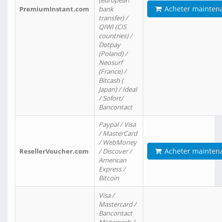
(european
Acheter mainten
PremiumInstant.com
bank
transfer) /
QIWI (CIS
countries) /
Dotpay
(Poland) /
Neosurf
(France) /
Bitcash (
Japan) / Ideal
/ Sofort/
Bancontact
Paypal / Visa
/ MasterCard
/ WebMoney
Acheter mainten
ResellerVoucher.com
/ Discover /
American
Express /
Bitcoin
Visa /
Mastercard /
Bancontact