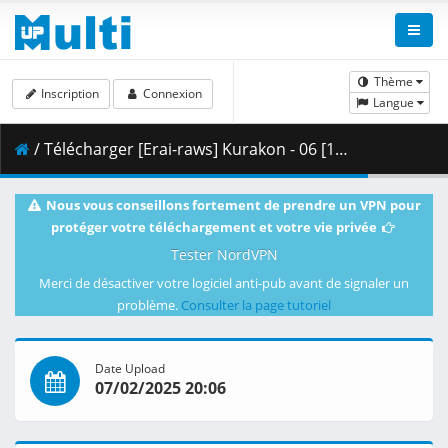
Thème
Inscription
Connexion
Langue
/ Télécharger [Erai-raws] Kurakon - 06 [1080p CR WEB-DL AVC AAC][MultiSub][9F8F54C8].mkv.001 ( 460.20 MB )
Nous vous conseillons fortement de prendre un VPN pour
protéger votre téléchargement et votre vie privée
Tester NordVPN
Merci de désactiver votre logiciel anti-pub avant de signaler un
problème.
Consulter la page tutoriel
Date Upload
07/02/2025 20:06