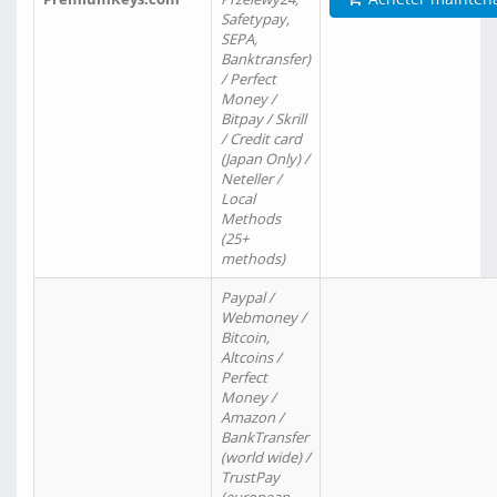
Safetypay,
SEPA,
Banktransfer)
/ Perfect
Money /
Bitpay / Skrill
/ Credit card
(Japan Only) /
Neteller /
Local
Methods
(25+
methods)
Paypal /
Webmoney /
Bitcoin,
Altcoins /
Perfect
Money /
Amazon /
BankTransfer
(world wide) /
TrustPay