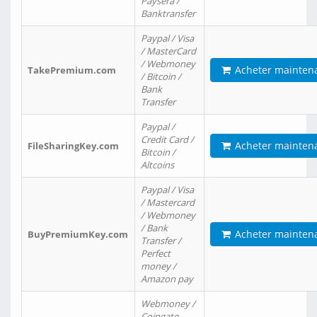
Paysera /
Banktransfer
Paypal / Visa
/ MasterCard
/ Webmoney
Acheter mainten
TakePremium.com
/ Bitcoin /
Bank
Transfer
Paypal /
Credit Card /
Acheter mainten
FileSharingKey.com
Bitcoin /
Altcoins
Paypal / Visa
/ Mastercard
/ Webmoney
/ Bank
Acheter mainten
BuyPremiumKey.com
Transfer /
Perfect
money /
Amazon pay
Webmoney /
Coingate