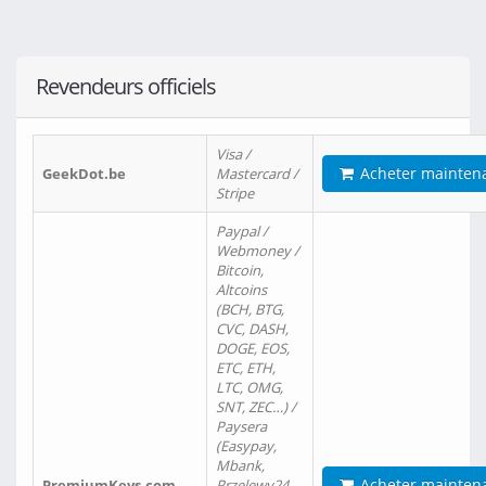
Revendeurs officiels
Visa /
Acheter mainten
GeekDot.be
Mastercard /
Stripe
Paypal /
Webmoney /
Bitcoin,
Altcoins
(BCH, BTG,
CVC, DASH,
DOGE, EOS,
ETC, ETH,
LTC, OMG,
SNT, ZEC…) /
Paysera
(Easypay,
Mbank,
Acheter mainten
PremiumKeys.com
Przelewy24,