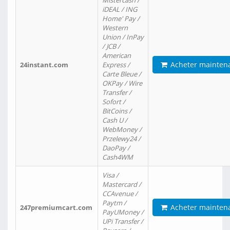
Mistercash /
iDEAL / ING
Home' Pay /
Western
Union / InPay
/ JCB /
American
Acheter mainten
24instant.com
Express /
Carte Bleue /
OKPay / Wire
Transfer /
Sofort /
BitCoins /
Cash U /
WebMoney /
Przelewy24 /
DaoPay /
Cash4WM
Visa /
Mastercard /
CCAvenue /
Paytm /
Acheter mainten
247premiumcart.com
PayUMoney /
UPi Transfer /