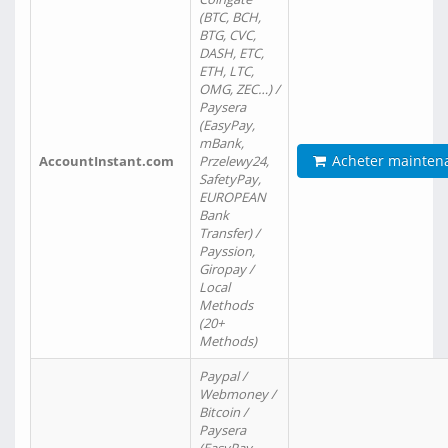
(BTC, BCH,
BTG, CVC,
DASH, ETC,
ETH, LTC,
OMG, ZEC…) /
Paysera
(EasyPay,
mBank,
Acheter mainten
AccountInstant.com
Przelewy24,
SafetyPay,
EUROPEAN
Bank
Transfer) /
Payssion,
Giropay /
Local
Methods
(20+
Methods)
Paypal /
Webmoney /
Bitcoin /
Paysera