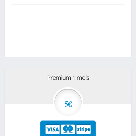
Premium 1 mois
5€