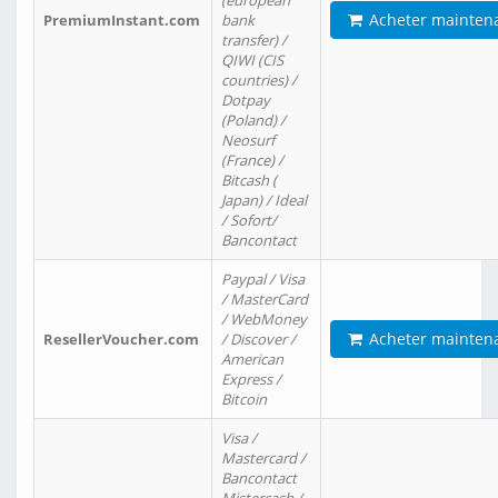
(european
Acheter mainten
PremiumInstant.com
bank
transfer) /
QIWI (CIS
countries) /
Dotpay
(Poland) /
Neosurf
(France) /
Bitcash (
Japan) / Ideal
/ Sofort/
Bancontact
Paypal / Visa
/ MasterCard
/ WebMoney
Acheter mainten
ResellerVoucher.com
/ Discover /
American
Express /
Bitcoin
Visa /
Mastercard /
Bancontact