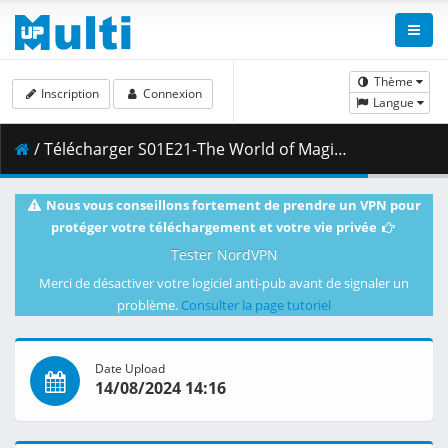
Thème
Inscription
Connexion
Langue
/ Télécharger S01E21-The World of Magic [FBF19810].mkv.002 ( 303.40 MB )
Nous vous conseillons fortement de prendre un VPN pour
protéger votre téléchargement et votre vie privée
Tester NordVPN
Merci de désactiver votre logiciel anti-pub avant de signaler un
problème.
Consulter la page tutoriel
Date Upload
14/08/2024 14:16