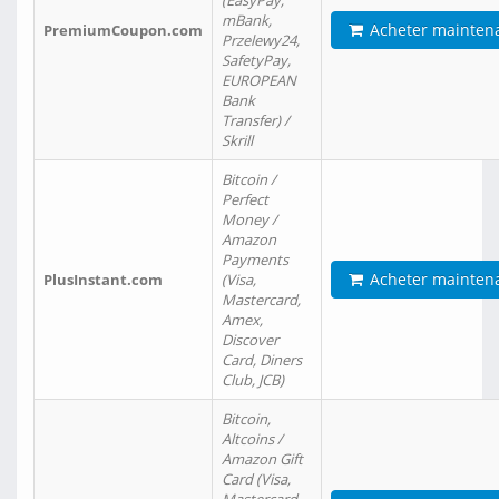
(EasyPay,
mBank,
Acheter mainten
PremiumCoupon.com
Przelewy24,
SafetyPay,
EUROPEAN
Bank
Transfer) /
Skrill
Bitcoin /
Perfect
Money /
Amazon
Payments
Acheter mainten
PlusInstant.com
(Visa,
Mastercard,
Amex,
Discover
Card, Diners
Club, JCB)
Bitcoin,
Altcoins /
Amazon Gift
Card (Visa,