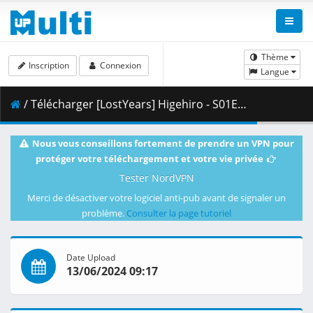
Thème
Inscription
Connexion
Langue
/ Télécharger [LostYears] Higehiro - S01E05v2 (BD 1080p x265 10-bit FLAC AAC) [DB2ECB8F].mkv.001 ( 490.65 MB )
Nous vous conseillons fortement de prendre un VPN pour
protéger votre téléchargement et votre vie privée
Tester NordVPN
Merci de désactiver votre logiciel anti-pub avant de signaler un
problème.
Consulter la page tutoriel
Date Upload
13/06/2024 09:17