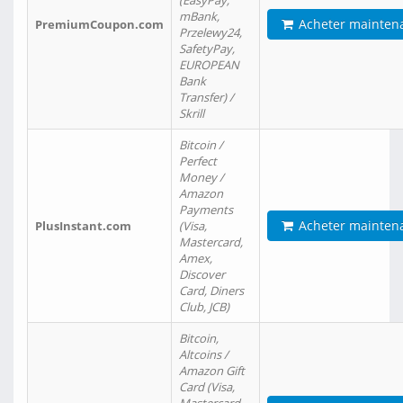
(EasyPay,
mBank,
Acheter mainten
PremiumCoupon.com
Przelewy24,
SafetyPay,
EUROPEAN
Bank
Transfer) /
Skrill
Bitcoin /
Perfect
Money /
Amazon
Payments
Acheter mainten
PlusInstant.com
(Visa,
Mastercard,
Amex,
Discover
Card, Diners
Club, JCB)
Bitcoin,
Altcoins /
Amazon Gift
Card (Visa,