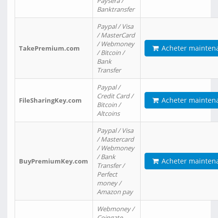
Paysera /
Banktransfer
Paypal / Visa
/ MasterCard
/ Webmoney
Acheter mainten
TakePremium.com
/ Bitcoin /
Bank
Transfer
Paypal /
Credit Card /
Acheter mainten
FileSharingKey.com
Bitcoin /
Altcoins
Paypal / Visa
/ Mastercard
/ Webmoney
/ Bank
Acheter mainten
BuyPremiumKey.com
Transfer /
Perfect
money /
Amazon pay
Webmoney /
Coingate