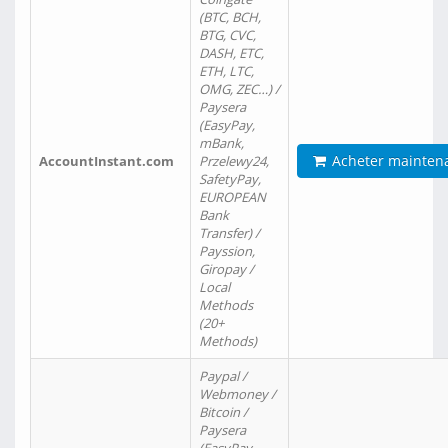
(BTC, BCH,
BTG, CVC,
DASH, ETC,
ETH, LTC,
OMG, ZEC…) /
Paysera
(EasyPay,
mBank,
Acheter mainten
AccountInstant.com
Przelewy24,
SafetyPay,
EUROPEAN
Bank
Transfer) /
Payssion,
Giropay /
Local
Methods
(20+
Methods)
Paypal /
Webmoney /
Bitcoin /
Paysera