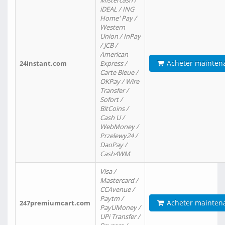
Mistercash /
iDEAL / ING
Home' Pay /
Western
Union / InPay
/ JCB /
American
Acheter mainten
24instant.com
Express /
Carte Bleue /
OKPay / Wire
Transfer /
Sofort /
BitCoins /
Cash U /
WebMoney /
Przelewy24 /
DaoPay /
Cash4WM
Visa /
Mastercard /
CCAvenue /
Paytm /
Acheter mainten
247premiumcart.com
PayUMoney /
UPi Transfer /