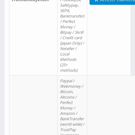
Safetypay,
SEPA,
Banktransfer)
/ Perfect
Money /
Bitpay / Skrill
/ Credit card
(Japan Only) /
Neteller /
Local
Methods
(25+
methods)
Paypal /
Webmoney /
Bitcoin,
Altcoins /
Perfect
Money /
Amazon /
BankTransfer
(world wide) /
TrustPay