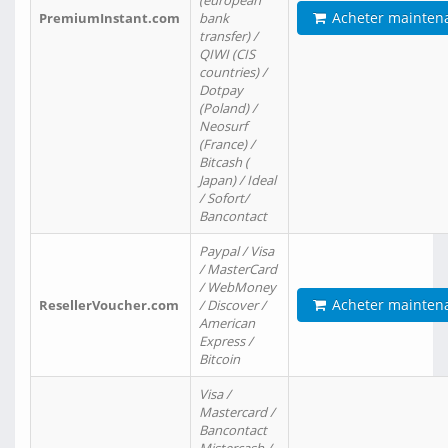
(european
Acheter mainten
PremiumInstant.com
bank
transfer) /
QIWI (CIS
countries) /
Dotpay
(Poland) /
Neosurf
(France) /
Bitcash (
Japan) / Ideal
/ Sofort/
Bancontact
Paypal / Visa
/ MasterCard
/ WebMoney
Acheter mainten
ResellerVoucher.com
/ Discover /
American
Express /
Bitcoin
Visa /
Mastercard /
Bancontact