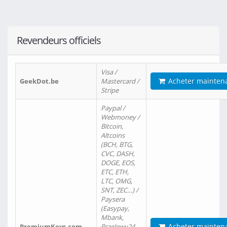
Revendeurs officiels
Visa /
Acheter mainten
GeekDot.be
Mastercard /
Stripe
Paypal /
Webmoney /
Bitcoin,
Altcoins
(BCH, BTG,
CVC, DASH,
DOGE, EOS,
ETC, ETH,
LTC, OMG,
SNT, ZEC…) /
Paysera
(Easypay,
Mbank,
Acheter mainten
PremiumKeys.com
Przelewy24,