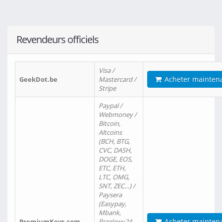
Revendeurs officiels
Visa /
Acheter mainten
GeekDot.be
Mastercard /
Stripe
Paypal /
Webmoney /
Bitcoin,
Altcoins
(BCH, BTG,
CVC, DASH,
DOGE, EOS,
ETC, ETH,
LTC, OMG,
SNT, ZEC…) /
Paysera
(Easypay,
Mbank,
Acheter mainten
PremiumKeys.com
Przelewy24,