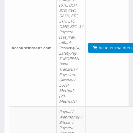
(BTC, BCH,
BTG, CVC,
DASH, ETC,
ETH, LTC,
OMG, ZEC…) /
Paysera
(EasyPay,
mBank,
Acheter mainten
AccountInstant.com
Przelewy24,
SafetyPay,
EUROPEAN
Bank
Transfer) /
Payssion,
Giropay /
Local
Methods
(20+
Methods)
Paypal /
Webmoney /
Bitcoin /
Paysera