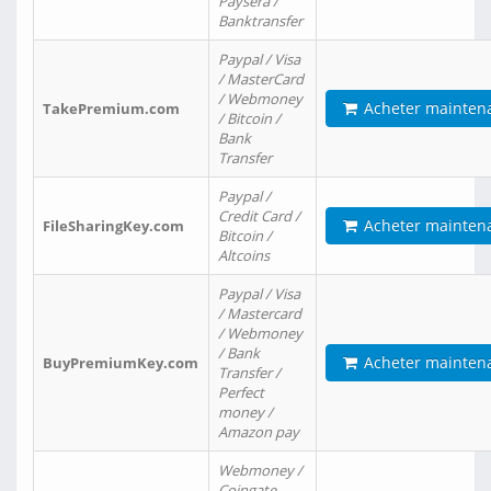
Paysera /
Banktransfer
Paypal / Visa
/ MasterCard
/ Webmoney
Acheter mainten
TakePremium.com
/ Bitcoin /
Bank
Transfer
Paypal /
Credit Card /
Acheter mainten
FileSharingKey.com
Bitcoin /
Altcoins
Paypal / Visa
/ Mastercard
/ Webmoney
/ Bank
Acheter mainten
BuyPremiumKey.com
Transfer /
Perfect
money /
Amazon pay
Webmoney /
Coingate