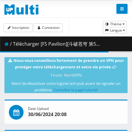
Thème
Inscription
Connexion
Langue
/ Télécharger [FS Pavilion][斗破苍穹 第5季][Battle Through The Heavens 5 - 101 [4K] [322D823E].mkv.003 ( 337.82 MB )
Nous vous conseillons fortement de prendre un VPN pour
protéger votre téléchargement et votre vie privée
Tester NordVPN
Merci de désactiver votre logiciel anti-pub avant de signaler un
problème.
Consulter la page tutoriel
Date Upload
30/06/2024 20:08