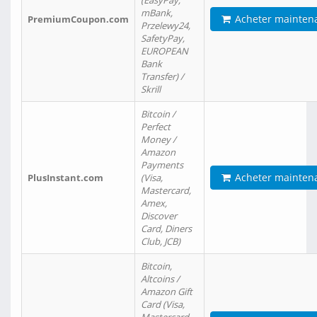
(EasyPay,
mBank,
Acheter mainten
PremiumCoupon.com
Przelewy24,
SafetyPay,
EUROPEAN
Bank
Transfer) /
Skrill
Bitcoin /
Perfect
Money /
Amazon
Payments
Acheter mainten
PlusInstant.com
(Visa,
Mastercard,
Amex,
Discover
Card, Diners
Club, JCB)
Bitcoin,
Altcoins /
Amazon Gift
Card (Visa,