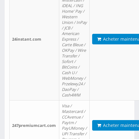
Mistercash /
iDEAL / ING
Home' Pay /
Western
Union / InPay
/ JCB /
American
Acheter mainten
24instant.com
Express /
Carte Bleue /
OKPay / Wire
Transfer /
Sofort /
BitCoins /
Cash U /
WebMoney /
Przelewy24 /
DaoPay /
Cash4WM
Visa /
Mastercard /
CCAvenue /
Paytm /
Acheter mainten
247premiumcart.com
PayUMoney /
UPi Transfer /