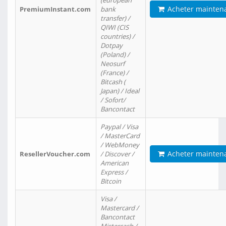
(european
Acheter mainten
PremiumInstant.com
bank
transfer) /
QIWI (CIS
countries) /
Dotpay
(Poland) /
Neosurf
(France) /
Bitcash (
Japan) / Ideal
/ Sofort/
Bancontact
Paypal / Visa
/ MasterCard
/ WebMoney
Acheter mainten
ResellerVoucher.com
/ Discover /
American
Express /
Bitcoin
Visa /
Mastercard /
Bancontact