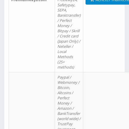
Safetypay,
SEPA,
Banktransfer)
/ Perfect
Money /
Bitpay / Skrill
/ Credit card
(Japan Only) /
Neteller /
Local
Methods
(25+
methods)
Paypal /
Webmoney /
Bitcoin,
Altcoins /
Perfect
Money /
Amazon /
BankTransfer
(world wide) /
TrustPay