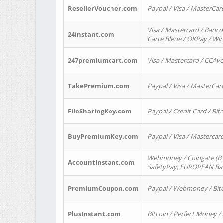
ResellerVoucher.com
Paypal / Visa / MasterCar
Visa / Mastercard / Banco
24instant.com
Carte Bleue / OKPay / Wi
247premiumcart.com
Visa / Mastercard / CCAv
TakePremium.com
Paypal / Visa / MasterCar
FileSharingKey.com
Paypal / Credit Card / Bitc
BuyPremiumKey.com
Paypal / Visa / Masterca
Webmoney / Coingate (BTC
AccountInstant.com
SafetyPay, EUROPEAN Bank
PremiumCoupon.com
Paypal / Webmoney / Bitc
PlusInstant.com
Bitcoin / Perfect Money /