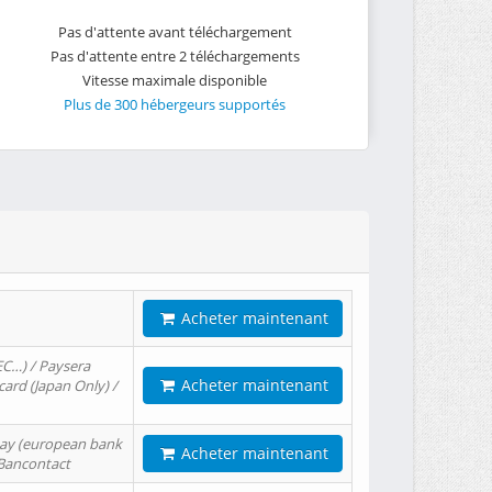
Pas d'attente avant téléchargement
Pas d'attente entre 2 téléchargements
Vitesse maximale disponible
Plus de 300 hébergeurs supportés
Acheter maintenant
EC…) / Paysera
Acheter maintenant
card (Japan Only) /
tPay (european bank
Acheter maintenant
/ Bancontact