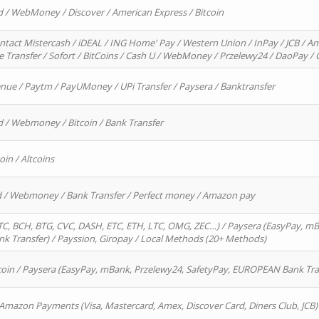
d / WebMoney / Discover / American Express / Bitcoin
ntact Mistercash / iDEAL / ING Home' Pay / Western Union / InPay / JCB / Am
re Transfer / Sofort / BitCoins / Cash U / WebMoney / Przelewy24 / DaoPay 
enue / Paytm / PayUMoney / UPi Transfer / Paysera / Banktransfer
d / Webmoney / Bitcoin / Bank Transfer
oin / Altcoins
rd / Webmoney / Bank Transfer / Perfect money / Amazon pay
, BCH, BTG, CVC, DASH, ETC, ETH, LTC, OMG, ZEC…) / Paysera (EasyPay, mB
 Transfer) / Payssion, Giropay / Local Methods (20+ Methods)
oin / Paysera (EasyPay, mBank, Przelewy24, SafetyPay, EUROPEAN Bank Transf
 Amazon Payments (Visa, Mastercard, Amex, Discover Card, Diners Club, JCB)