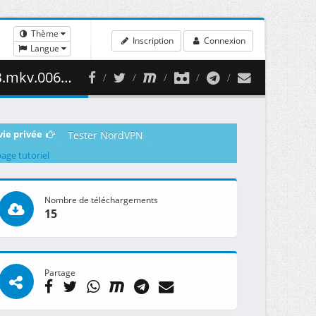
Thème
Inscription
Connexion
Langue
44.32 MB )
vie privée
Tester NordVPN
page tutoriel
Nombre de téléchargements
15
Partage