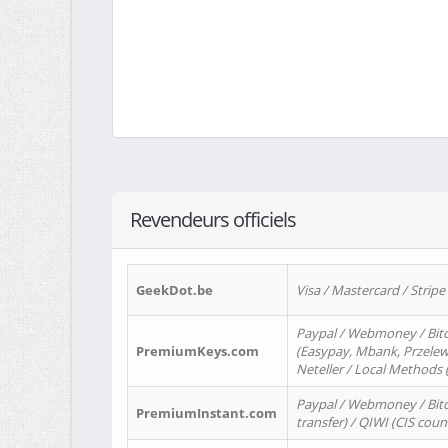
Revendeurs officiels
GeekDot.be
Visa / Mastercard / Stripe
Paypal / Webmoney / Bitc
PremiumKeys.com
(Easypay, Mbank, Przelewy2
Neteller / Local Methods
Paypal / Webmoney / Bitc
PremiumInstant.com
transfer) / QIWI (CIS coun