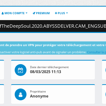
MON COMPTE
PREMIUM
PLUS
DeepSoul.2020.ABYSSDELVER.CAM_ENGSUB.mkv.006 ( 4
nt de prendre un VPN pour protéger votre téléchargement et votre 
sactiver votre logiciel anti-pub avant de signaler un problème.
Consulter la 
Date dernier téléchargement
08/03/2025 11:13
Propriétaire
Anonyme