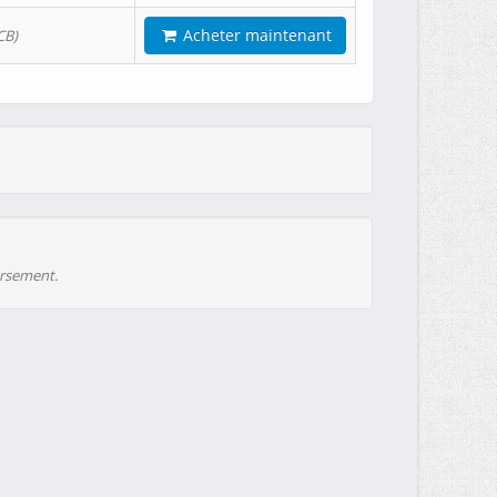
Acheter maintenant
CB)
ursement.