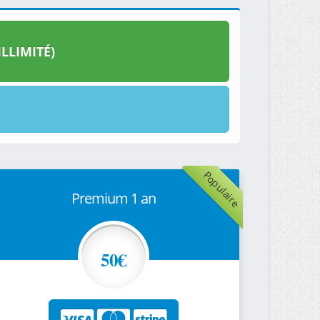
LLIMITÉ)
Populaire
Premium 1 an
50€