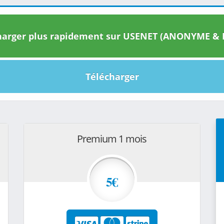
arger plus rapidement sur USENET (ANONYME & I
Télécharger
Premium 1 mois
5€