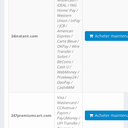
Mistercash /
iDEAL / ING
Home' Pay /
Western
Union / InPay
/ JCB /
American
Acheter mainten
24instant.com
Express /
Carte Bleue /
OKPay / Wire
Transfer /
Sofort /
BitCoins /
Cash U /
WebMoney /
Przelewy24 /
DaoPay /
Cash4WM
Visa /
Mastercard /
CCAvenue /
Paytm /
Acheter mainten
247premiumcart.com
PayUMoney /
UPi Transfer /