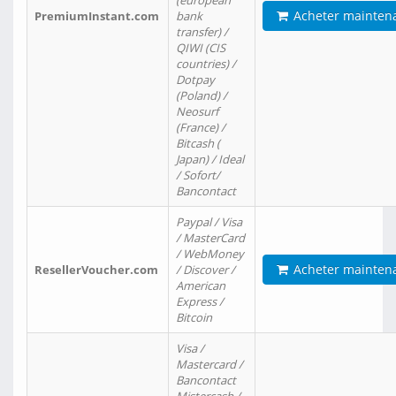
(european
Acheter mainten
PremiumInstant.com
bank
transfer) /
QIWI (CIS
countries) /
Dotpay
(Poland) /
Neosurf
(France) /
Bitcash (
Japan) / Ideal
/ Sofort/
Bancontact
Paypal / Visa
/ MasterCard
/ WebMoney
Acheter mainten
ResellerVoucher.com
/ Discover /
American
Express /
Bitcoin
Visa /
Mastercard /
Bancontact