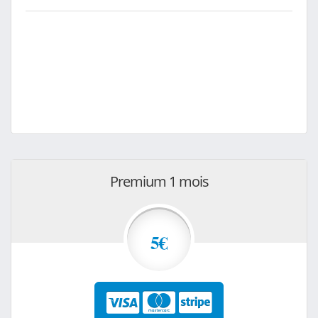
Premium 1 mois
5€