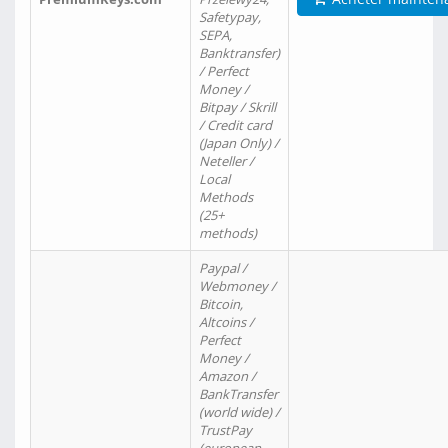
Safetypay,
SEPA,
Banktransfer)
/ Perfect
Money /
Bitpay / Skrill
/ Credit card
(Japan Only) /
Neteller /
Local
Methods
(25+
methods)
Paypal /
Webmoney /
Bitcoin,
Altcoins /
Perfect
Money /
Amazon /
BankTransfer
(world wide) /
TrustPay