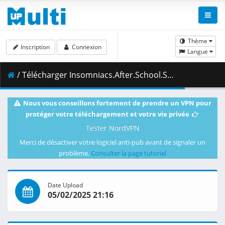
Thème
Inscription
Connexion
Langue
/ Télécharger Insomniacs.After.School.S01E06.Shooting.Star.1080p.AMZN.WEB-DL.DUAL.DDP2.0.H.264.ESub-ToonsHub.mkv.002 ( 295.59 MB )
Nous vous conseillons fortement de prendre un VPN pour
protéger votre téléchargement et votre vie privée
Tester NordVPN
Merci de désactiver votre logiciel anti-pub avant de signaler un
problème.
Consulter la page tutoriel
Date Upload
05/02/2025 21:16