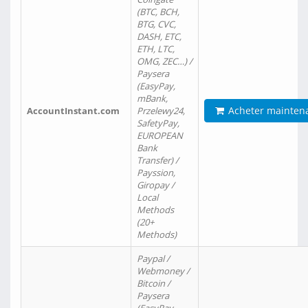
(BTC, BCH,
BTG, CVC,
DASH, ETC,
ETH, LTC,
OMG, ZEC…) /
Paysera
(EasyPay,
mBank,
Acheter mainten
AccountInstant.com
Przelewy24,
SafetyPay,
EUROPEAN
Bank
Transfer) /
Payssion,
Giropay /
Local
Methods
(20+
Methods)
Paypal /
Webmoney /
Bitcoin /
Paysera