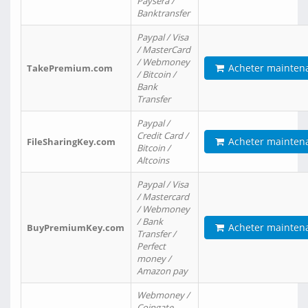
Paysera /
Banktransfer
Paypal / Visa
/ MasterCard
/ Webmoney
Acheter mainten
TakePremium.com
/ Bitcoin /
Bank
Transfer
Paypal /
Credit Card /
Acheter mainten
FileSharingKey.com
Bitcoin /
Altcoins
Paypal / Visa
/ Mastercard
/ Webmoney
/ Bank
Acheter mainten
BuyPremiumKey.com
Transfer /
Perfect
money /
Amazon pay
Webmoney /
Coingate