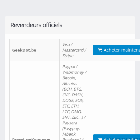
Revendeurs officiels
Visa /
Acheter mainten
GeekDot.be
Mastercard /
Stripe
Paypal /
Webmoney /
Bitcoin,
Altcoins
(BCH, BTG,
CVC, DASH,
DOGE, EOS,
ETC, ETH,
LTC, OMG,
SNT, ZEC…) /
Paysera
(Easypay,
Mbank,
Acheter mainten
PremiumKeys.com
Przelewy24,