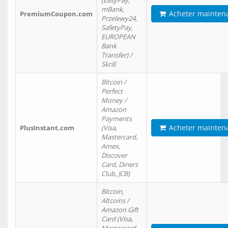
(EasyPay,
mBank,
Acheter mainten
PremiumCoupon.com
Przelewy24,
SafetyPay,
EUROPEAN
Bank
Transfer) /
Skrill
Bitcoin /
Perfect
Money /
Amazon
Payments
Acheter mainten
PlusInstant.com
(Visa,
Mastercard,
Amex,
Discover
Card, Diners
Club, JCB)
Bitcoin,
Altcoins /
Amazon Gift
Card (Visa,