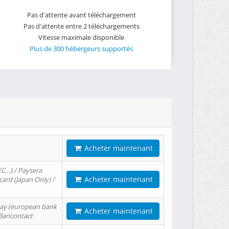
Pas d'attente avant téléchargement
Pas d'attente entre 2 téléchargements
Vitesse maximale disponible
Plus de 300 hébergeurs supportés
Acheter maintenant
EC…) / Paysera
Acheter maintenant
card (Japan Only) /
tPay (european bank
Acheter maintenant
/ Bancontact