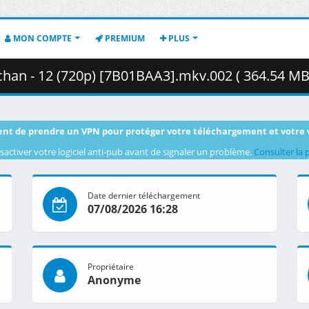
MON COMPTE
PREMIUM
PLUS
han - 12 (720p) [7B01BAA3].mkv.002 ( 364.54 MB
nt de prendre un VPN pour protéger votre téléchargement et votre 
sactiver votre logiciel anti-pub avant de signaler un problème.
Consulter la 
Date dernier téléchargement
07/08/2026 16:28
Propriétaire
Anonyme