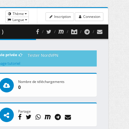
Thème
Inscription
Connexion
Langue
 )
vie privée
Tester NordVPN
page tutoriel
Nombre de téléchargements
0
Partage