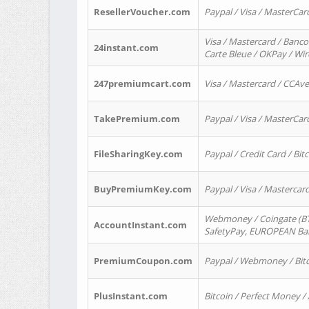
ResellerVoucher.com
Paypal / Visa / MasterCar
Visa / Mastercard / Banco
24instant.com
Carte Bleue / OKPay / Wi
247premiumcart.com
Visa / Mastercard / CCAv
TakePremium.com
Paypal / Visa / MasterCar
FileSharingKey.com
Paypal / Credit Card / Bitc
BuyPremiumKey.com
Paypal / Visa / Masterca
Webmoney / Coingate (BTC
AccountInstant.com
SafetyPay, EUROPEAN Bank
PremiumCoupon.com
Paypal / Webmoney / Bitc
PlusInstant.com
Bitcoin / Perfect Money /