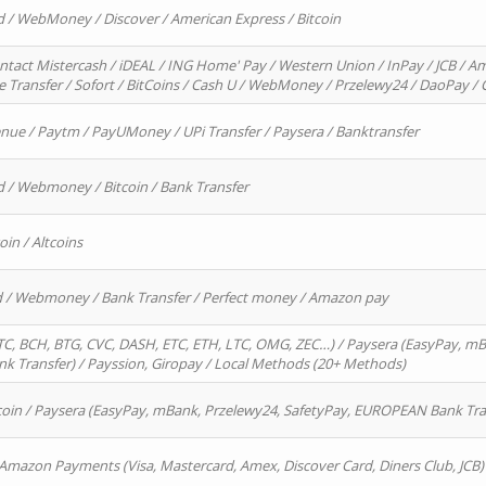
d / WebMoney / Discover / American Express / Bitcoin
ntact Mistercash / iDEAL / ING Home' Pay / Western Union / InPay / JCB / Am
re Transfer / Sofort / BitCoins / Cash U / WebMoney / Przelewy24 / DaoPay 
enue / Paytm / PayUMoney / UPi Transfer / Paysera / Banktransfer
d / Webmoney / Bitcoin / Bank Transfer
oin / Altcoins
rd / Webmoney / Bank Transfer / Perfect money / Amazon pay
, BCH, BTG, CVC, DASH, ETC, ETH, LTC, OMG, ZEC…) / Paysera (EasyPay, mB
 Transfer) / Payssion, Giropay / Local Methods (20+ Methods)
oin / Paysera (EasyPay, mBank, Przelewy24, SafetyPay, EUROPEAN Bank Transf
 Amazon Payments (Visa, Mastercard, Amex, Discover Card, Diners Club, JCB)