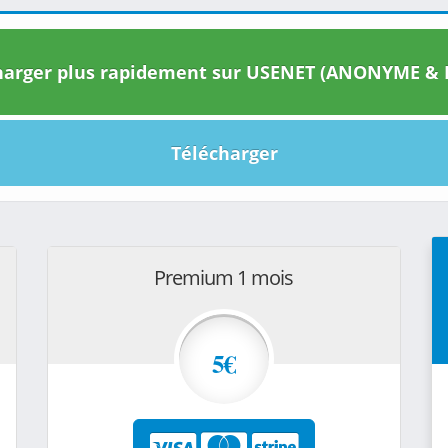
arger plus rapidement sur USENET (ANONYME & I
Télécharger
Premium 1 mois
5€