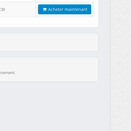
Acheter maintenant
CB)
ursement.