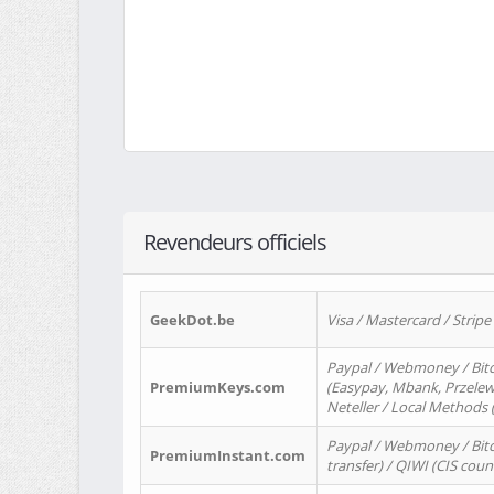
Revendeurs officiels
GeekDot.be
Visa / Mastercard / Stripe
Paypal / Webmoney / Bitc
PremiumKeys.com
(Easypay, Mbank, Przelewy2
Neteller / Local Methods
Paypal / Webmoney / Bitc
PremiumInstant.com
transfer) / QIWI (CIS coun