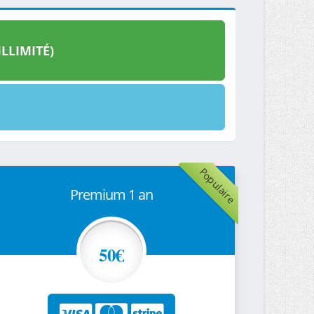
LLIMITÉ)
Populaire
Premium 1 an
50€