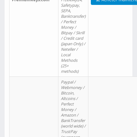
Safetypay,
SEPA,
Banktransfer)
/ Perfect
Money /
Bitpay / Skrill
/ Credit card
(Japan Only) /
Neteller /
Local
Methods
(25+
methods)
Paypal /
Webmoney /
Bitcoin,
Altcoins /
Perfect
Money /
Amazon /
BankTransfer
(world wide) /
TrustPay