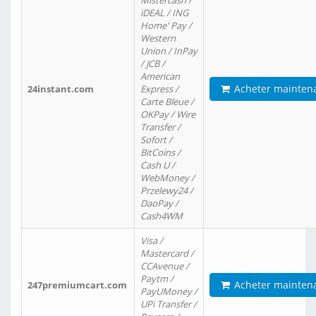
Mistercash /
iDEAL / ING
Home' Pay /
Western
Union / InPay
/ JCB /
American
Acheter mainten
24instant.com
Express /
Carte Bleue /
OKPay / Wire
Transfer /
Sofort /
BitCoins /
Cash U /
WebMoney /
Przelewy24 /
DaoPay /
Cash4WM
Visa /
Mastercard /
CCAvenue /
Paytm /
Acheter mainten
247premiumcart.com
PayUMoney /
UPi Transfer /