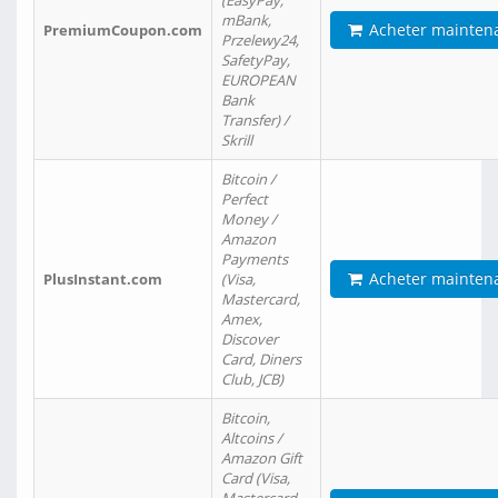
(EasyPay,
mBank,
Acheter mainten
PremiumCoupon.com
Przelewy24,
SafetyPay,
EUROPEAN
Bank
Transfer) /
Skrill
Bitcoin /
Perfect
Money /
Amazon
Payments
Acheter mainten
PlusInstant.com
(Visa,
Mastercard,
Amex,
Discover
Card, Diners
Club, JCB)
Bitcoin,
Altcoins /
Amazon Gift
Card (Visa,