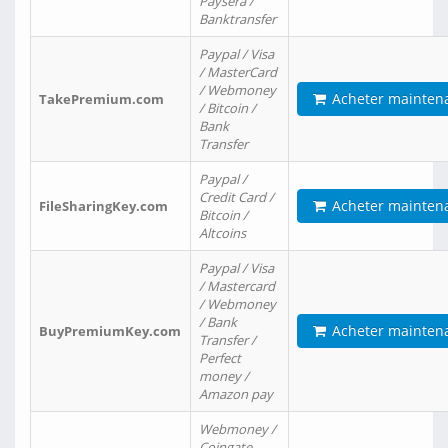
Paysera /
Banktransfer
Paypal / Visa
/ MasterCard
/ Webmoney
Acheter mainten
TakePremium.com
/ Bitcoin /
Bank
Transfer
Paypal /
Credit Card /
Acheter mainten
FileSharingKey.com
Bitcoin /
Altcoins
Paypal / Visa
/ Mastercard
/ Webmoney
/ Bank
Acheter mainten
BuyPremiumKey.com
Transfer /
Perfect
money /
Amazon pay
Webmoney /
Coingate