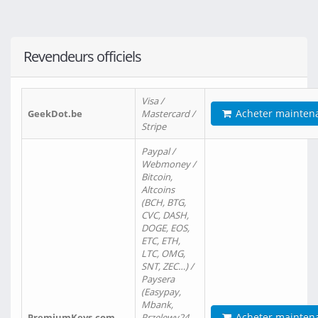
Revendeurs officiels
Visa /
Acheter mainten
GeekDot.be
Mastercard /
Stripe
Paypal /
Webmoney /
Bitcoin,
Altcoins
(BCH, BTG,
CVC, DASH,
DOGE, EOS,
ETC, ETH,
LTC, OMG,
SNT, ZEC…) /
Paysera
(Easypay,
Mbank,
Acheter mainten
PremiumKeys.com
Przelewy24,