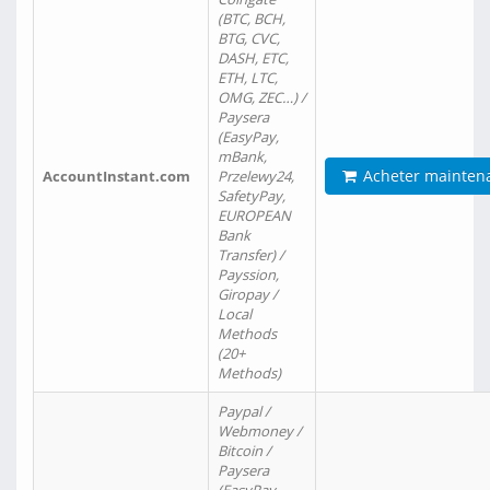
(BTC, BCH,
BTG, CVC,
DASH, ETC,
ETH, LTC,
OMG, ZEC…) /
Paysera
(EasyPay,
mBank,
Acheter mainten
AccountInstant.com
Przelewy24,
SafetyPay,
EUROPEAN
Bank
Transfer) /
Payssion,
Giropay /
Local
Methods
(20+
Methods)
Paypal /
Webmoney /
Bitcoin /
Paysera