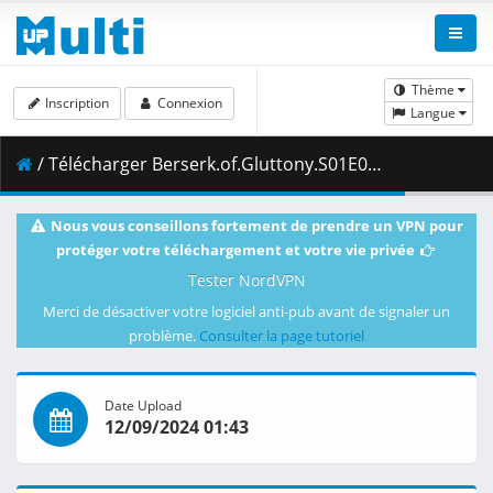
Thème
Inscription
Connexion
Langue
/ Télécharger Berserk.of.Gluttony.S01E07.The.Twilight.Swordsman.1080p.CR.WEB-DL.AAC2.0.H.264.DUAL-VARYG.mkv.001 ( 473.43 MB )
Nous vous conseillons fortement de prendre un VPN pour
protéger votre téléchargement et votre vie privée
Tester NordVPN
Merci de désactiver votre logiciel anti-pub avant de signaler un
problème.
Consulter la page tutoriel
Date Upload
12/09/2024 01:43