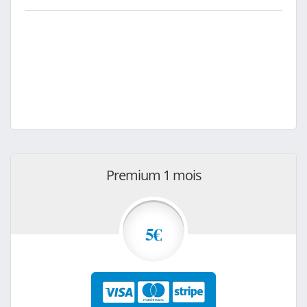
Premium 1 mois
5€