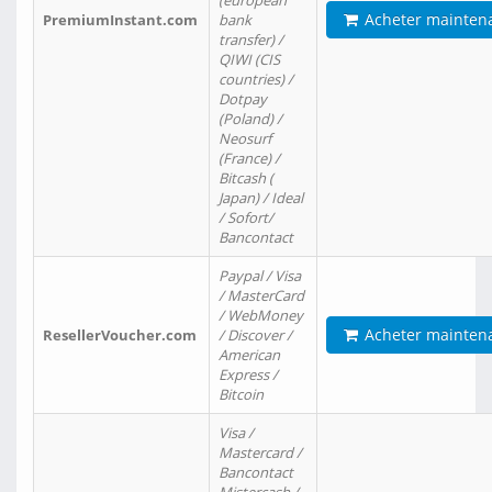
(european
Acheter mainten
PremiumInstant.com
bank
transfer) /
QIWI (CIS
countries) /
Dotpay
(Poland) /
Neosurf
(France) /
Bitcash (
Japan) / Ideal
/ Sofort/
Bancontact
Paypal / Visa
/ MasterCard
/ WebMoney
Acheter mainten
ResellerVoucher.com
/ Discover /
American
Express /
Bitcoin
Visa /
Mastercard /
Bancontact