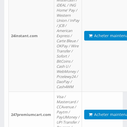
Mistercash /
iDEAL / ING
Home' Pay /
Western
Union / InPay
/ JCB /
American
Acheter mainten
24instant.com
Express /
Carte Bleue /
OKPay / Wire
Transfer /
Sofort /
BitCoins /
Cash U /
WebMoney /
Przelewy24 /
DaoPay /
Cash4WM
Visa /
Mastercard /
CCAvenue /
Paytm /
Acheter mainten
247premiumcart.com
PayUMoney /
UPi Transfer /