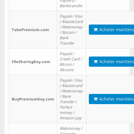
Paysera /
Banktransfer
Paypal / Visa
/ MasterCard
/ Webmoney
Acheter mainten
TakePremium.com
/ Bitcoin /
Bank
Transfer
Paypal /
Credit Card /
Acheter mainten
FileSharingKey.com
Bitcoin /
Altcoins
Paypal / Visa
/ Mastercard
/ Webmoney
/ Bank
Acheter mainten
BuyPremiumKey.com
Transfer /
Perfect
money /
Amazon pay
Webmoney /
Coingate