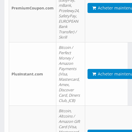
(EasyPay,
mBank,
Acheter mainten
PremiumCoupon.com
Przelewy24,
SafetyPay,
EUROPEAN
Bank
Transfer) /
Skrill
Bitcoin /
Perfect
Money /
Amazon
Payments
Acheter mainten
PlusInstant.com
(Visa,
Mastercard,
Amex,
Discover
Card, Diners
Club, JCB)
Bitcoin,
Altcoins /
Amazon Gift
Card (Visa,