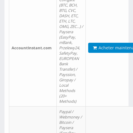
(BTC, BCH,
BTG, CVC,
DASH, ETC,
ETH, LTC,
OMG, ZEC…) /
Paysera
(EasyPay,
mBank,
Acheter mainten
AccountInstant.com
Przelewy24,
SafetyPay,
EUROPEAN
Bank
Transfer) /
Payssion,
Giropay /
Local
Methods
(20+
Methods)
Paypal /
Webmoney /
Bitcoin /
Paysera