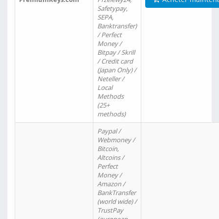
Safetypay,
SEPA,
Banktransfer)
/ Perfect
Money /
Bitpay / Skrill
/ Credit card
(Japan Only) /
Neteller /
Local
Methods
(25+
methods)
Paypal /
Webmoney /
Bitcoin,
Altcoins /
Perfect
Money /
Amazon /
BankTransfer
(world wide) /
TrustPay