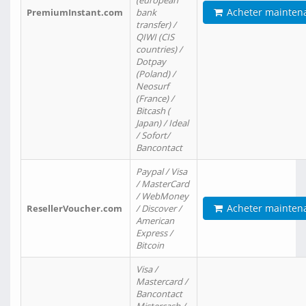
(european
Acheter mainten
PremiumInstant.com
bank
transfer) /
QIWI (CIS
countries) /
Dotpay
(Poland) /
Neosurf
(France) /
Bitcash (
Japan) / Ideal
/ Sofort/
Bancontact
Paypal / Visa
/ MasterCard
/ WebMoney
Acheter mainten
ResellerVoucher.com
/ Discover /
American
Express /
Bitcoin
Visa /
Mastercard /
Bancontact