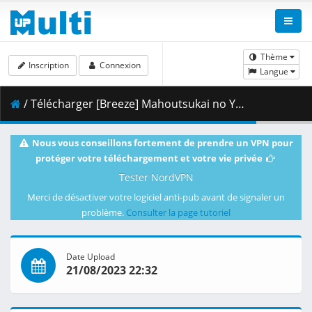
Thème
Inscription
Connexion
Langue
/ Télécharger [Breeze] Mahoutsukai no Yome - 12v2 [1080p BD][AV1][dual audio].mkv.002 ( 257.89 MB )
Nous vous conseillons fortement de prendre un VPN pour
protéger votre téléchargement et votre vie privée
Tester NordVPN
Merci de désactiver votre logiciel anti-pub avant de signaler un
problème.
Consulter la page tutoriel
Date Upload
21/08/2023 22:32