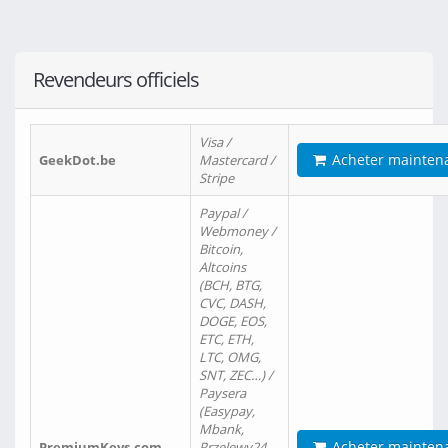
Revendeurs officiels
Visa /
Acheter mainten
GeekDot.be
Mastercard /
Stripe
Paypal /
Webmoney /
Bitcoin,
Altcoins
(BCH, BTG,
CVC, DASH,
DOGE, EOS,
ETC, ETH,
LTC, OMG,
SNT, ZEC…) /
Paysera
(Easypay,
Mbank,
Acheter mainten
PremiumKeys.com
Przelewy24,