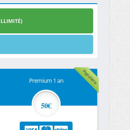
LLIMITÉ)
Populaire
Premium 1 an
50€