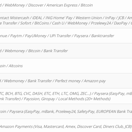
d / WebMoney / Discover / American Express / Bitcoin
ntact Mistercash / iDEAL / ING Home' Pay / Western Union / InPay / JCB / Am
re Transfer / Sofort / BitCoins / Cash U / WebMoney / Przelewy24 / DaoPay 
enue / Paytm / PayUMoney / UPi Transfer / Paysera / Banktransfer
d / Webmoney / Bitcoin / Bank Transfer
oin / Altcoins
rd / Webmoney / Bank Transfer / Perfect money / Amazon pay
, BCH, BTG, CVC, DASH, ETC, ETH, LTC, OMG, ZEC…) / Paysera (EasyPay, mB
 Transfer) / Payssion, Giropay / Local Methods (20+ Methods)
oin / Paysera (EasyPay, mBank, Przelewy24, SafetyPay, EUROPEAN Bank Transf
 Amazon Payments (Visa, Mastercard, Amex, Discover Card, Diners Club, JCB)