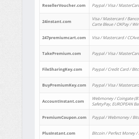
ResellerVoucher.com
Paypal / Visa / MasterCar
Visa / Mastercard / Banco
24instant.com
Carte Bleue / OKPay / Wi
247premiumcart.com
Visa / Mastercard / CCAv
TakePremium.com
Paypal / Visa / MasterCar
FileSharingKey.com
Paypal / Credit Card / Bitc
BuyPremiumKey.com
Paypal / Visa / Masterca
Webmoney / Coingate (BTC
AccountInstant.com
SafetyPay, EUROPEAN Bank
PremiumCoupon.com
Paypal / Webmoney / Bitc
PlusInstant.com
Bitcoin / Perfect Money /