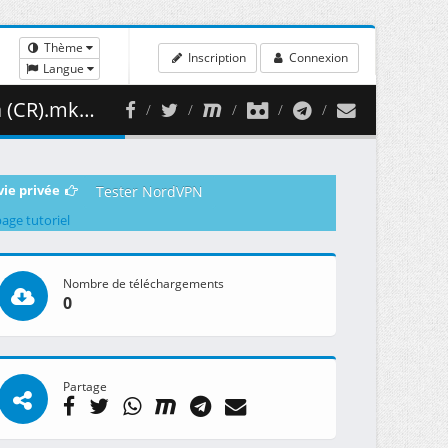
Thème
Inscription
Connexion
Langue
64.78 MB )
vie privée
Tester NordVPN
page tutoriel
Nombre de téléchargements
0
Partage