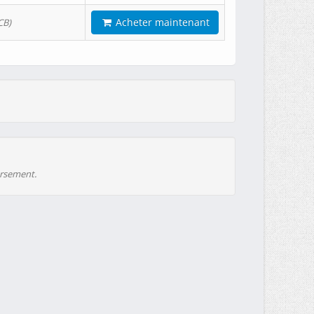
Acheter maintenant
CB)
ursement.