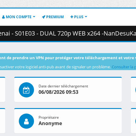
MON COMPTE
PREMIUM
PLUS
S01E03 - DUAL 720p WEB x264 -NanDesuKa (CR).mkv.002 ( 3
nt de prendre un VPN pour protéger votre téléchargement et votre 
sactiver votre logiciel anti-pub avant de signaler un problème.
Consulter la 
Date dernier téléchargement
06/08/2026 09:53
Propriétaire
Anonyme