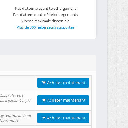
Pas d'attente avant téléchargement
Pas d'attente entre 2 téléchargements
Vitesse maximale disponible
Plus de 300 hébergeurs supportés
Acheter maintenant
EC…) / Paysera
Acheter maintenant
card (Japan Only) /
tPay (european bank
Acheter maintenant
/ Bancontact