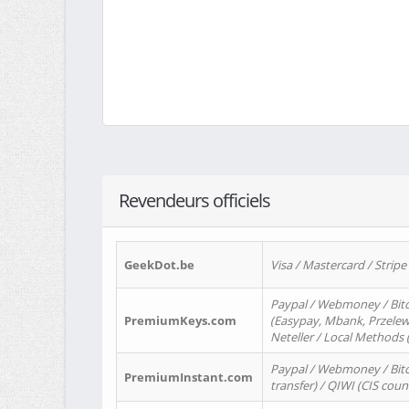
Revendeurs officiels
GeekDot.be
Visa / Mastercard / Stripe
Paypal / Webmoney / Bitc
PremiumKeys.com
(Easypay, Mbank, Przelewy2
Neteller / Local Methods
Paypal / Webmoney / Bitc
PremiumInstant.com
transfer) / QIWI (CIS coun