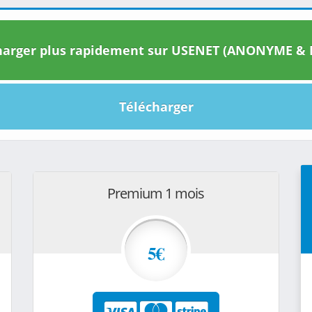
arger plus rapidement sur USENET (ANONYME & I
Télécharger
Premium 1 mois
5€