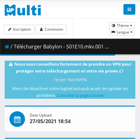
Thème
Inscription
Connexion
Langue
/ Télécharger Babylon - S01E10.mkv.001 ( 415.12 MB )
Nous vous conseillons fortement de prendre un VPN pour
protéger votre téléchargement et votre vie privée
Tester NordVPN
Merci de désactiver votre logiciel anti-pub avant de signaler un
problème.
Consulter la page tutoriel
Date Upload
27/05/2021 18:54