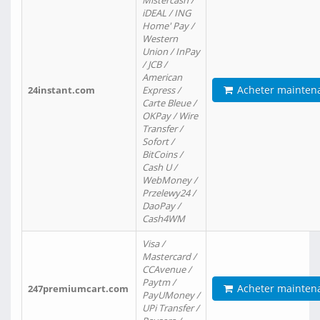
Mistercash /
iDEAL / ING
Home' Pay /
Western
Union / InPay
/ JCB /
American
Acheter mainten
24instant.com
Express /
Carte Bleue /
OKPay / Wire
Transfer /
Sofort /
BitCoins /
Cash U /
WebMoney /
Przelewy24 /
DaoPay /
Cash4WM
Visa /
Mastercard /
CCAvenue /
Paytm /
Acheter mainten
247premiumcart.com
PayUMoney /
UPi Transfer /