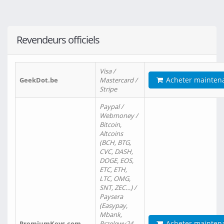
Revendeurs officiels
Visa /
Acheter mainten
GeekDot.be
Mastercard /
Stripe
Paypal /
Webmoney /
Bitcoin,
Altcoins
(BCH, BTG,
CVC, DASH,
DOGE, EOS,
ETC, ETH,
LTC, OMG,
SNT, ZEC…) /
Paysera
(Easypay,
Mbank,
Acheter mainten
PremiumKeys.com
Przelewy24,