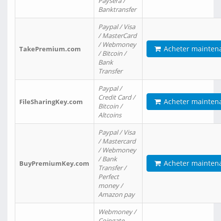
Paysera /
Banktransfer
Paypal / Visa
/ MasterCard
/ Webmoney
Acheter mainten
TakePremium.com
/ Bitcoin /
Bank
Transfer
Paypal /
Credit Card /
Acheter mainten
FileSharingKey.com
Bitcoin /
Altcoins
Paypal / Visa
/ Mastercard
/ Webmoney
/ Bank
Acheter mainten
BuyPremiumKey.com
Transfer /
Perfect
money /
Amazon pay
Webmoney /
Coingate