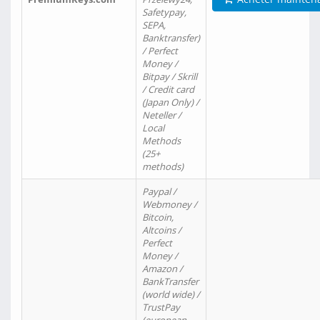
Safetypay,
SEPA,
Banktransfer)
/ Perfect
Money /
Bitpay / Skrill
/ Credit card
(Japan Only) /
Neteller /
Local
Methods
(25+
methods)
Paypal /
Webmoney /
Bitcoin,
Altcoins /
Perfect
Money /
Amazon /
BankTransfer
(world wide) /
TrustPay