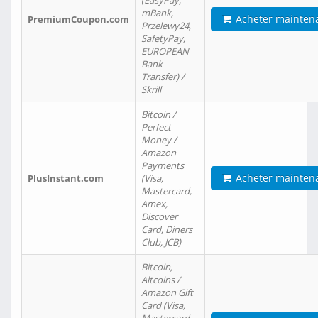
(EasyPay,
mBank,
Acheter mainten
PremiumCoupon.com
Przelewy24,
SafetyPay,
EUROPEAN
Bank
Transfer) /
Skrill
Bitcoin /
Perfect
Money /
Amazon
Payments
Acheter mainten
PlusInstant.com
(Visa,
Mastercard,
Amex,
Discover
Card, Diners
Club, JCB)
Bitcoin,
Altcoins /
Amazon Gift
Card (Visa,