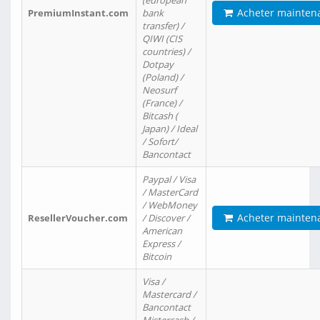
(european
Acheter mainten
PremiumInstant.com
bank
transfer) /
QIWI (CIS
countries) /
Dotpay
(Poland) /
Neosurf
(France) /
Bitcash (
Japan) / Ideal
/ Sofort/
Bancontact
Paypal / Visa
/ MasterCard
/ WebMoney
Acheter mainten
ResellerVoucher.com
/ Discover /
American
Express /
Bitcoin
Visa /
Mastercard /
Bancontact