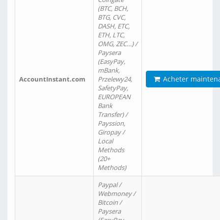
(BTC, BCH,
BTG, CVC,
DASH, ETC,
ETH, LTC,
OMG, ZEC…) /
Paysera
(EasyPay,
mBank,
Acheter mainten
AccountInstant.com
Przelewy24,
SafetyPay,
EUROPEAN
Bank
Transfer) /
Payssion,
Giropay /
Local
Methods
(20+
Methods)
Paypal /
Webmoney /
Bitcoin /
Paysera