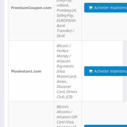
(EasyPay,
mBank,
Acheter mainten
PremiumCoupon.com
Przelewy24,
SafetyPay,
EUROPEAN
Bank
Transfer) /
Skrill
Bitcoin /
Perfect
Money /
Amazon
Payments
Acheter mainten
PlusInstant.com
(Visa,
Mastercard,
Amex,
Discover
Card, Diners
Club, JCB)
Bitcoin,
Altcoins /
Amazon Gift
Card (Visa,