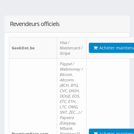
Revendeurs officiels
Visa /
Acheter mainten
GeekDot.be
Mastercard /
Stripe
Paypal /
Webmoney /
Bitcoin,
Altcoins
(BCH, BTG,
CVC, DASH,
DOGE, EOS,
ETC, ETH,
LTC, OMG,
SNT, ZEC…) /
Paysera
(Easypay,
Mbank,
Acheter mainten
PremiumKeys.com
Przelewy24,