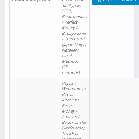
Safetypay,
SEPA,
Banktransfer)
/ Perfect
Money /
Bitpay / Skrill
/ Credit card
(Japan Only) /
Neteller /
Local
Methods
(25+
methods)
Paypal /
Webmoney /
Bitcoin,
Altcoins /
Perfect
Money /
Amazon /
BankTransfer
(world wide) /
TrustPay