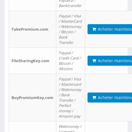
Paysera /
Banktransfer
Paypal / Visa
/ MasterCard
/ Webmoney
Acheter mainten
TakePremium.com
/ Bitcoin /
Bank
Transfer
Paypal /
Credit Card /
Acheter mainten
FileSharingKey.com
Bitcoin /
Altcoins
Paypal / Visa
/ Mastercard
/ Webmoney
/ Bank
Acheter mainten
BuyPremiumKey.com
Transfer /
Perfect
money /
Amazon pay
Webmoney /
Coingate