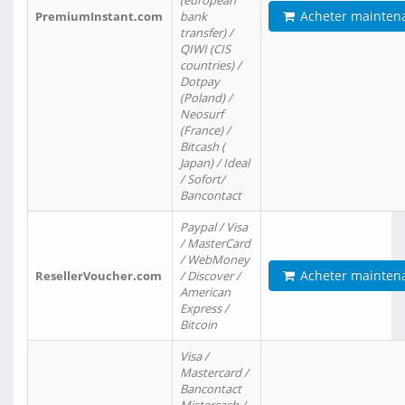
(european
Acheter mainten
PremiumInstant.com
bank
transfer) /
QIWI (CIS
countries) /
Dotpay
(Poland) /
Neosurf
(France) /
Bitcash (
Japan) / Ideal
/ Sofort/
Bancontact
Paypal / Visa
/ MasterCard
/ WebMoney
Acheter mainten
ResellerVoucher.com
/ Discover /
American
Express /
Bitcoin
Visa /
Mastercard /
Bancontact