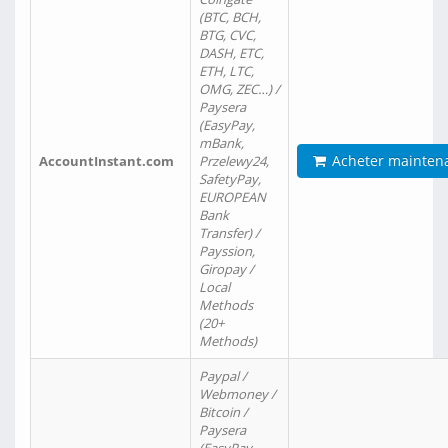
(BTC, BCH,
BTG, CVC,
DASH, ETC,
ETH, LTC,
OMG, ZEC…) /
Paysera
(EasyPay,
mBank,
Acheter mainten
AccountInstant.com
Przelewy24,
SafetyPay,
EUROPEAN
Bank
Transfer) /
Payssion,
Giropay /
Local
Methods
(20+
Methods)
Paypal /
Webmoney /
Bitcoin /
Paysera