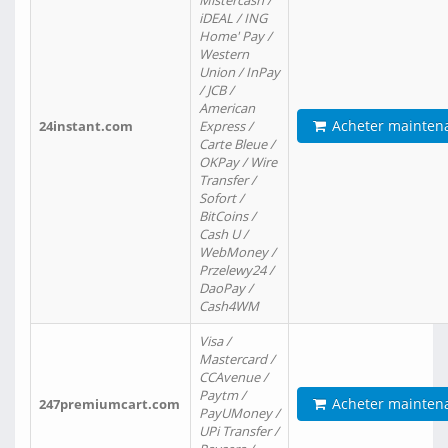
Mistercash /
iDEAL / ING
Home' Pay /
Western
Union / InPay
/ JCB /
American
Acheter mainten
24instant.com
Express /
Carte Bleue /
OKPay / Wire
Transfer /
Sofort /
BitCoins /
Cash U /
WebMoney /
Przelewy24 /
DaoPay /
Cash4WM
Visa /
Mastercard /
CCAvenue /
Paytm /
Acheter mainten
247premiumcart.com
PayUMoney /
UPi Transfer /