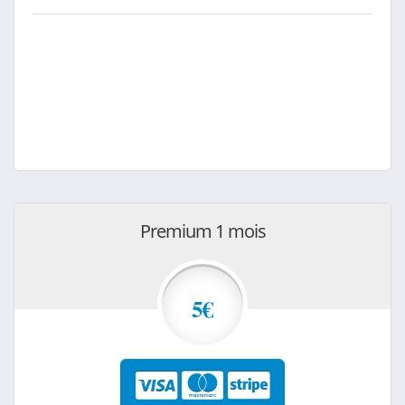
Premium 1 mois
5€