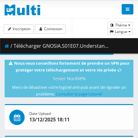
Thème
Inscription
Connexion
Langue
/ Télécharger GNOSIA.S01E07.Understand.1080p.CR.WEB-DL.DUAL.AAC2.0.H.264-VARYG.mkv.001 ( 491.88 MB )
Nous vous conseillons fortement de prendre un VPN pour
protéger votre téléchargement et votre vie privée
Tester NordVPN
Merci de désactiver votre logiciel anti-pub avant de signaler un
problème.
Consulter la page tutoriel
Date Upload
13/12/2025 18:11