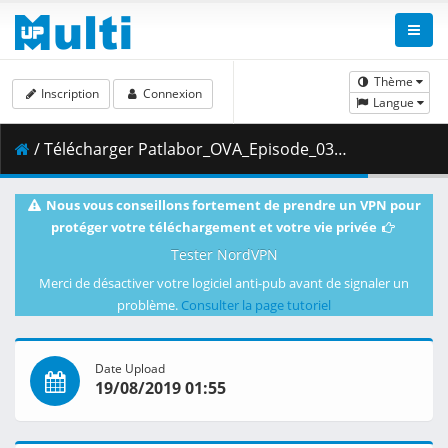
Thème
Inscription
Connexion
Langue
/ Télécharger Patlabor_OVA_Episode_03__Player_Edition___x264_AC3_.mp4.002 ( 472.51 MB )
Nous vous conseillons fortement de prendre un VPN pour
protéger votre téléchargement et votre vie privée
Tester NordVPN
Merci de désactiver votre logiciel anti-pub avant de signaler un
problème.
Consulter la page tutoriel
Date Upload
19/08/2019 01:55