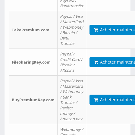
Paysera /
Banktransfer
Paypal / Visa
/ MasterCard
/ Webmoney
Acheter mainten
TakePremium.com
/ Bitcoin /
Bank
Transfer
Paypal /
Credit Card /
Acheter mainten
FileSharingKey.com
Bitcoin /
Altcoins
Paypal / Visa
/ Mastercard
/ Webmoney
/ Bank
Acheter mainten
BuyPremiumKey.com
Transfer /
Perfect
money /
Amazon pay
Webmoney /
Coingate