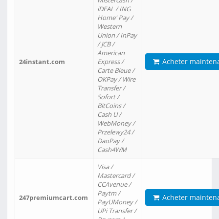
Mistercash /
iDEAL / ING
Home' Pay /
Western
Union / InPay
/ JCB /
American
Acheter mainten
24instant.com
Express /
Carte Bleue /
OKPay / Wire
Transfer /
Sofort /
BitCoins /
Cash U /
WebMoney /
Przelewy24 /
DaoPay /
Cash4WM
Visa /
Mastercard /
CCAvenue /
Paytm /
Acheter mainten
247premiumcart.com
PayUMoney /
UPi Transfer /