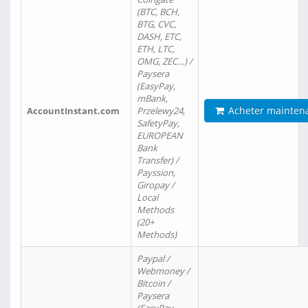
(BTC, BCH,
BTG, CVC,
DASH, ETC,
ETH, LTC,
OMG, ZEC…) /
Paysera
(EasyPay,
mBank,
Acheter mainten
AccountInstant.com
Przelewy24,
SafetyPay,
EUROPEAN
Bank
Transfer) /
Payssion,
Giropay /
Local
Methods
(20+
Methods)
Paypal /
Webmoney /
Bitcoin /
Paysera