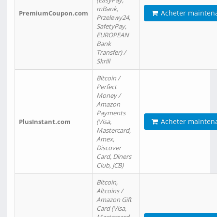
(EasyPay,
mBank,
Acheter mainten
PremiumCoupon.com
Przelewy24,
SafetyPay,
EUROPEAN
Bank
Transfer) /
Skrill
Bitcoin /
Perfect
Money /
Amazon
Payments
Acheter mainten
PlusInstant.com
(Visa,
Mastercard,
Amex,
Discover
Card, Diners
Club, JCB)
Bitcoin,
Altcoins /
Amazon Gift
Card (Visa,