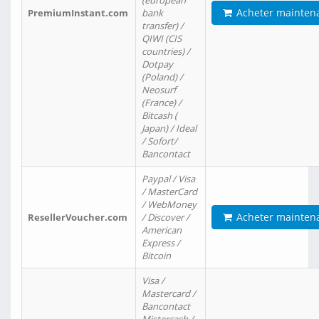
(european
Acheter mainten
PremiumInstant.com
bank
transfer) /
QIWI (CIS
countries) /
Dotpay
(Poland) /
Neosurf
(France) /
Bitcash (
Japan) / Ideal
/ Sofort/
Bancontact
Paypal / Visa
/ MasterCard
/ WebMoney
Acheter mainten
ResellerVoucher.com
/ Discover /
American
Express /
Bitcoin
Visa /
Mastercard /
Bancontact