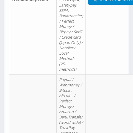
Safetypay,
SEPA,
Banktransfer)
/ Perfect
Money /
Bitpay / Skrill
/ Credit card
(Japan Only) /
Neteller /
Local
Methods
(25+
methods)
Paypal /
Webmoney /
Bitcoin,
Altcoins /
Perfect
Money /
Amazon /
BankTransfer
(world wide) /
TrustPay