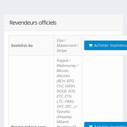
Revendeurs officiels
Visa /
Acheter mainten
GeekDot.be
Mastercard /
Stripe
Paypal /
Webmoney /
Bitcoin,
Altcoins
(BCH, BTG,
CVC, DASH,
DOGE, EOS,
ETC, ETH,
LTC, OMG,
SNT, ZEC…) /
Paysera
(Easypay,
Mbank,
Acheter mainten
PremiumKeys.com
Przelewy24,