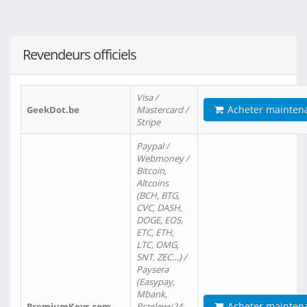
Revendeurs officiels
Visa /
Acheter mainten
GeekDot.be
Mastercard /
Stripe
Paypal /
Webmoney /
Bitcoin,
Altcoins
(BCH, BTG,
CVC, DASH,
DOGE, EOS,
ETC, ETH,
LTC, OMG,
SNT, ZEC…) /
Paysera
(Easypay,
Mbank,
Acheter mainten
PremiumKeys.com
Przelewy24,