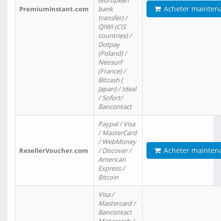
(european
Acheter mainten
PremiumInstant.com
bank
transfer) /
QIWI (CIS
countries) /
Dotpay
(Poland) /
Neosurf
(France) /
Bitcash (
Japan) / Ideal
/ Sofort/
Bancontact
Paypal / Visa
/ MasterCard
/ WebMoney
Acheter mainten
ResellerVoucher.com
/ Discover /
American
Express /
Bitcoin
Visa /
Mastercard /
Bancontact