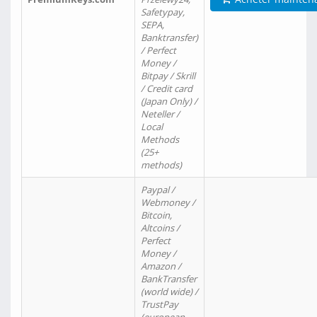
Safetypay,
SEPA,
Banktransfer)
/ Perfect
Money /
Bitpay / Skrill
/ Credit card
(Japan Only) /
Neteller /
Local
Methods
(25+
methods)
Paypal /
Webmoney /
Bitcoin,
Altcoins /
Perfect
Money /
Amazon /
BankTransfer
(world wide) /
TrustPay