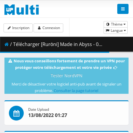
Thème
Inscription
Connexion
Langue
/ Télécharger [Rurōni] Made in Abyss - 09. The Great Fault.mkv.001 ( 385.94 MB )
Nous vous conseillons fortement de prendre un VPN pour
protéger votre téléchargement et votre vie privée
Tester NordVPN
Merci de désactiver votre logiciel anti-pub avant de signaler un
problème.
Consulter la page tutoriel
Date Upload
13/08/2022 01:27