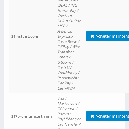
Mistercash /
iDEAL / ING
Home' Pay /
Western
Union / InPay
/ JCB /
American
Acheter mainten
24instant.com
Express /
Carte Bleue /
OKPay / Wire
Transfer /
Sofort /
BitCoins /
Cash U /
WebMoney /
Przelewy24 /
DaoPay /
Cash4WM
Visa /
Mastercard /
CCAvenue /
Paytm /
Acheter mainten
247premiumcart.com
PayUMoney /
UPi Transfer /