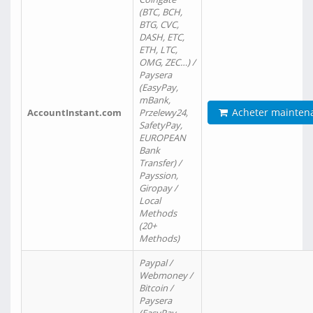
(BTC, BCH,
BTG, CVC,
DASH, ETC,
ETH, LTC,
OMG, ZEC…) /
Paysera
(EasyPay,
mBank,
Acheter mainten
AccountInstant.com
Przelewy24,
SafetyPay,
EUROPEAN
Bank
Transfer) /
Payssion,
Giropay /
Local
Methods
(20+
Methods)
Paypal /
Webmoney /
Bitcoin /
Paysera