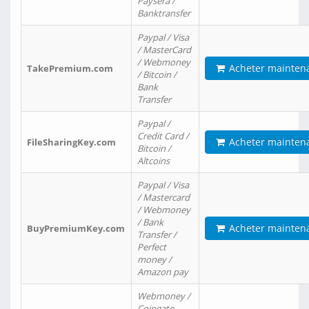
Paysera /
Banktransfer
Paypal / Visa
/ MasterCard
/ Webmoney
Acheter mainten
TakePremium.com
/ Bitcoin /
Bank
Transfer
Paypal /
Credit Card /
Acheter mainten
FileSharingKey.com
Bitcoin /
Altcoins
Paypal / Visa
/ Mastercard
/ Webmoney
/ Bank
Acheter mainten
BuyPremiumKey.com
Transfer /
Perfect
money /
Amazon pay
Webmoney /
Coingate