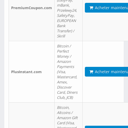
(EasyPay,
mBank,
Acheter mainten
PremiumCoupon.com
Przelewy24,
SafetyPay,
EUROPEAN
Bank
Transfer) /
Skrill
Bitcoin /
Perfect
Money /
Amazon
Payments
Acheter mainten
PlusInstant.com
(Visa,
Mastercard,
Amex,
Discover
Card, Diners
Club, JCB)
Bitcoin,
Altcoins /
Amazon Gift
Card (Visa,