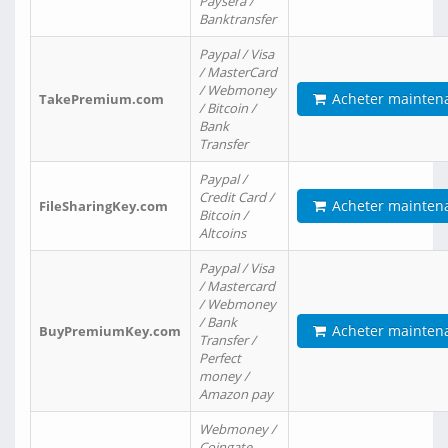
Paysera /
Banktransfer
Paypal / Visa
/ MasterCard
/ Webmoney
Acheter mainten
TakePremium.com
/ Bitcoin /
Bank
Transfer
Paypal /
Credit Card /
Acheter mainten
FileSharingKey.com
Bitcoin /
Altcoins
Paypal / Visa
/ Mastercard
/ Webmoney
/ Bank
Acheter mainten
BuyPremiumKey.com
Transfer /
Perfect
money /
Amazon pay
Webmoney /
Coingate