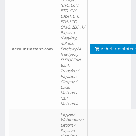
(BTC, BCH,
BTG, CVC,
DASH, ETC,
ETH, LTC,
OMG, ZEC…) /
Paysera
(EasyPay,
mBank,
Acheter mainten
AccountInstant.com
Przelewy24,
SafetyPay,
EUROPEAN
Bank
Transfer) /
Payssion,
Giropay /
Local
Methods
(20+
Methods)
Paypal /
Webmoney /
Bitcoin /
Paysera