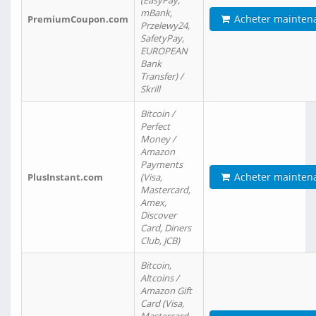
(EasyPay,
mBank,
Acheter mainten
PremiumCoupon.com
Przelewy24,
SafetyPay,
EUROPEAN
Bank
Transfer) /
Skrill
Bitcoin /
Perfect
Money /
Amazon
Payments
Acheter mainten
PlusInstant.com
(Visa,
Mastercard,
Amex,
Discover
Card, Diners
Club, JCB)
Bitcoin,
Altcoins /
Amazon Gift
Card (Visa,