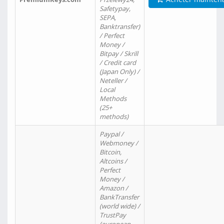
Safetypay,
SEPA,
Banktransfer)
/ Perfect
Money /
Bitpay / Skrill
/ Credit card
(Japan Only) /
Neteller /
Local
Methods
(25+
methods)
Paypal /
Webmoney /
Bitcoin,
Altcoins /
Perfect
Money /
Amazon /
BankTransfer
(world wide) /
TrustPay