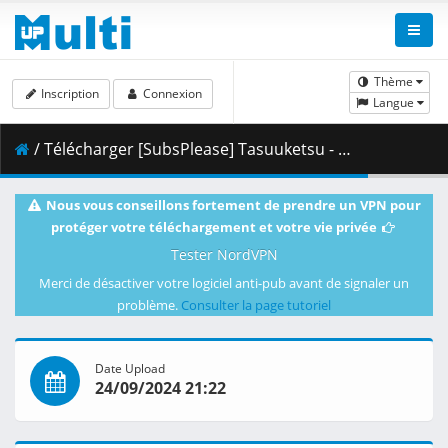
Thème
Inscription
Connexion
Langue
/ Télécharger [SubsPlease] Tasuuketsu - 11 (720p) [8BE37496].mkv.001 ( 335.30 MB )
Nous vous conseillons fortement de prendre un VPN pour
protéger votre téléchargement et votre vie privée
Tester NordVPN
Merci de désactiver votre logiciel anti-pub avant de signaler un
problème.
Consulter la page tutoriel
Date Upload
24/09/2024 21:22