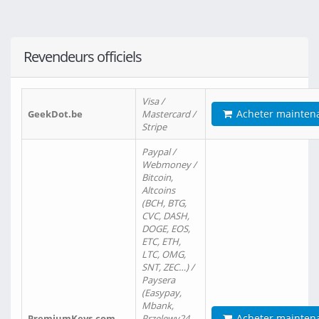
Revendeurs officiels
Visa /
Acheter mainten
GeekDot.be
Mastercard /
Stripe
Paypal /
Webmoney /
Bitcoin,
Altcoins
(BCH, BTG,
CVC, DASH,
DOGE, EOS,
ETC, ETH,
LTC, OMG,
SNT, ZEC…) /
Paysera
(Easypay,
Mbank,
Acheter mainten
PremiumKeys.com
Przelewy24,