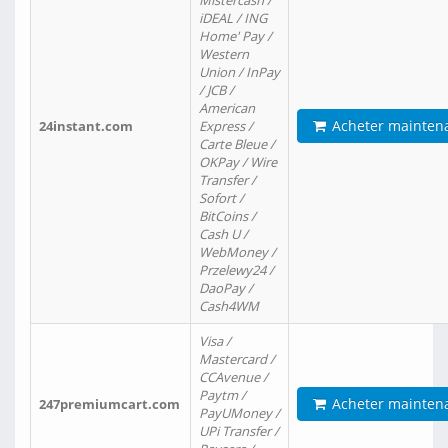
Mistercash /
iDEAL / ING
Home' Pay /
Western
Union / InPay
/ JCB /
American
Acheter mainten
24instant.com
Express /
Carte Bleue /
OKPay / Wire
Transfer /
Sofort /
BitCoins /
Cash U /
WebMoney /
Przelewy24 /
DaoPay /
Cash4WM
Visa /
Mastercard /
CCAvenue /
Paytm /
Acheter mainten
247premiumcart.com
PayUMoney /
UPi Transfer /