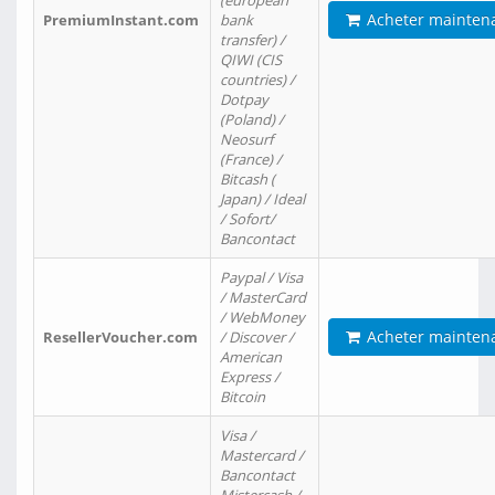
(european
Acheter mainten
PremiumInstant.com
bank
transfer) /
QIWI (CIS
countries) /
Dotpay
(Poland) /
Neosurf
(France) /
Bitcash (
Japan) / Ideal
/ Sofort/
Bancontact
Paypal / Visa
/ MasterCard
/ WebMoney
Acheter mainten
ResellerVoucher.com
/ Discover /
American
Express /
Bitcoin
Visa /
Mastercard /
Bancontact