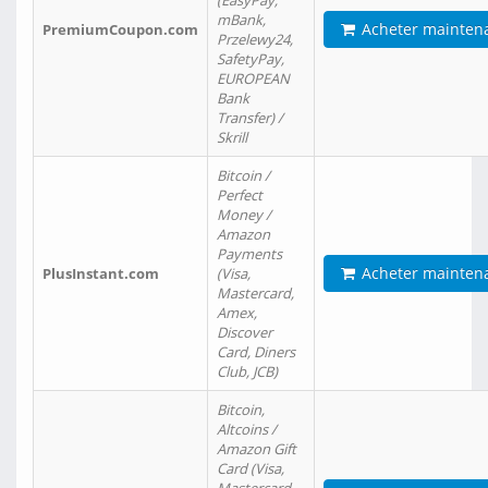
(EasyPay,
mBank,
Acheter mainten
PremiumCoupon.com
Przelewy24,
SafetyPay,
EUROPEAN
Bank
Transfer) /
Skrill
Bitcoin /
Perfect
Money /
Amazon
Payments
Acheter mainten
PlusInstant.com
(Visa,
Mastercard,
Amex,
Discover
Card, Diners
Club, JCB)
Bitcoin,
Altcoins /
Amazon Gift
Card (Visa,