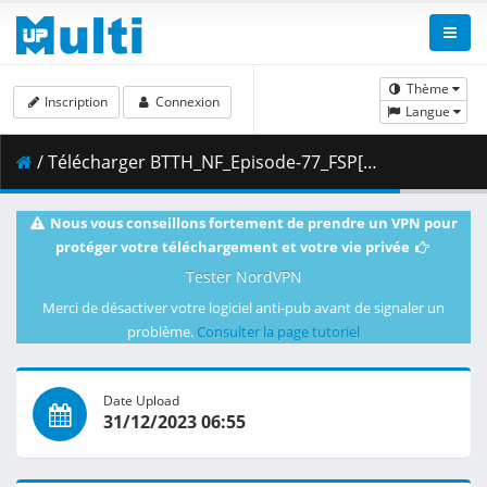
Thème
Inscription
Connexion
Langue
/ Télécharger BTTH_NF_Episode-77_FSP[4K].mkv.001 ( 465.31 MB )
Nous vous conseillons fortement de prendre un VPN pour
protéger votre téléchargement et votre vie privée
Tester NordVPN
Merci de désactiver votre logiciel anti-pub avant de signaler un
problème.
Consulter la page tutoriel
Date Upload
31/12/2023 06:55