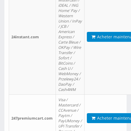
Mistercash /
iDEAL / ING
Home' Pay /
Western
Union / InPay
/ JCB /
American
Acheter mainten
24instant.com
Express /
Carte Bleue /
OKPay / Wire
Transfer /
Sofort /
BitCoins /
Cash U /
WebMoney /
Przelewy24 /
DaoPay /
Cash4WM
Visa /
Mastercard /
CCAvenue /
Paytm /
Acheter mainten
247premiumcart.com
PayUMoney /
UPi Transfer /