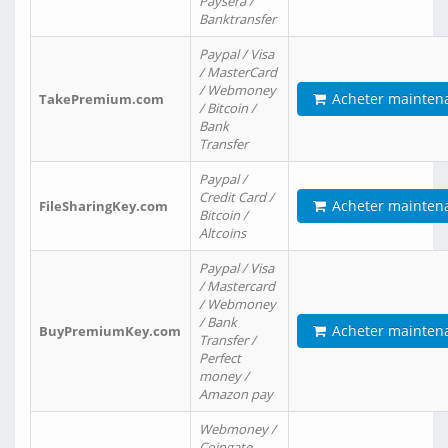
Paysera /
Banktransfer
Paypal / Visa
/ MasterCard
/ Webmoney
Acheter mainten
TakePremium.com
/ Bitcoin /
Bank
Transfer
Paypal /
Credit Card /
Acheter mainten
FileSharingKey.com
Bitcoin /
Altcoins
Paypal / Visa
/ Mastercard
/ Webmoney
/ Bank
Acheter mainten
BuyPremiumKey.com
Transfer /
Perfect
money /
Amazon pay
Webmoney /
Coingate