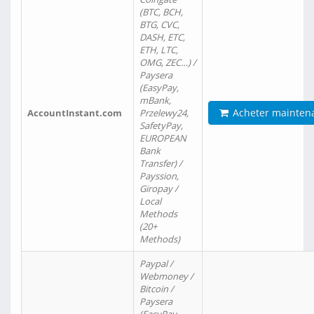
(BTC, BCH,
BTG, CVC,
DASH, ETC,
ETH, LTC,
OMG, ZEC…) /
Paysera
(EasyPay,
mBank,
Acheter mainten
AccountInstant.com
Przelewy24,
SafetyPay,
EUROPEAN
Bank
Transfer) /
Payssion,
Giropay /
Local
Methods
(20+
Methods)
Paypal /
Webmoney /
Bitcoin /
Paysera