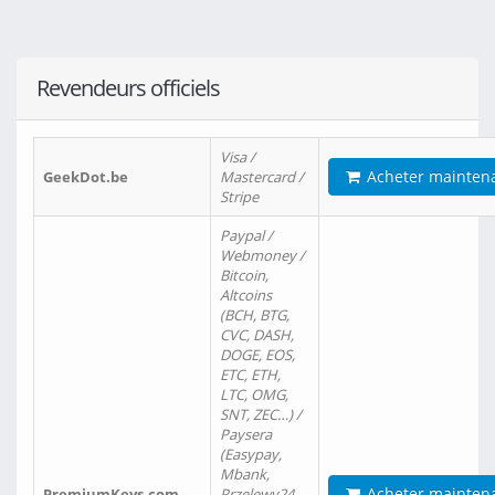
Revendeurs officiels
Visa /
Acheter mainten
GeekDot.be
Mastercard /
Stripe
Paypal /
Webmoney /
Bitcoin,
Altcoins
(BCH, BTG,
CVC, DASH,
DOGE, EOS,
ETC, ETH,
LTC, OMG,
SNT, ZEC…) /
Paysera
(Easypay,
Mbank,
Acheter mainten
PremiumKeys.com
Przelewy24,