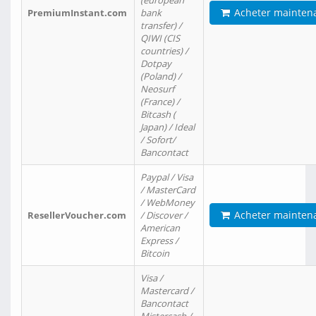
(european
Acheter mainten
PremiumInstant.com
bank
transfer) /
QIWI (CIS
countries) /
Dotpay
(Poland) /
Neosurf
(France) /
Bitcash (
Japan) / Ideal
/ Sofort/
Bancontact
Paypal / Visa
/ MasterCard
/ WebMoney
Acheter mainten
ResellerVoucher.com
/ Discover /
American
Express /
Bitcoin
Visa /
Mastercard /
Bancontact