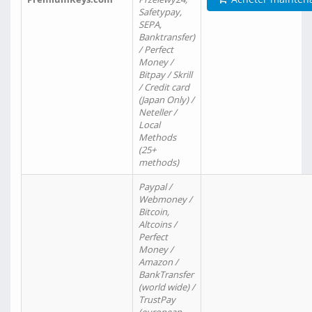
Safetypay,
SEPA,
Banktransfer)
/ Perfect
Money /
Bitpay / Skrill
/ Credit card
(Japan Only) /
Neteller /
Local
Methods
(25+
methods)
Paypal /
Webmoney /
Bitcoin,
Altcoins /
Perfect
Money /
Amazon /
BankTransfer
(world wide) /
TrustPay